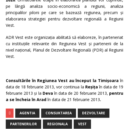
pe lângă analiza socio-economică a regiunii, analiza
principalilor piloni pe care se bazează regiunea, precum și
elaborarea strategiei pentru dezvoltare regională a Regiunii
Vest.
ADR Vest este organizaţia abilitată să elaboreze, în parteneriat
cu instituțiile relevante din Regiunea Vest şi partenerii de la
nivel naţional, Planul de Dezvoltare Regională (PDR) al Regiunii
Vest.
Consultările în Regiunea Vest au început la Timișoara
în
data de 18 februarie 2013, vor continua la
Reșița
în data de 19
februarie 2013 și la
Deva
în data de 20 februarie 2013,
pentru
a se încheia în Arad
în data de 21 februarie 2013
.
AGENTIA
CONSUKTAREA
DEZVOLTARE
PARTENERILOR
REGIONALA
VEST