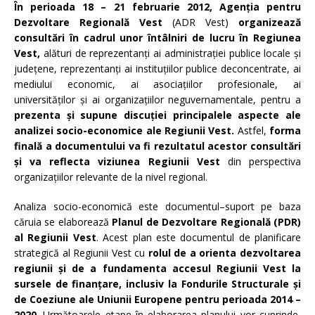
În perioada 18 – 21 februarie 2012, Agenția pentru
Dezvoltare Regională Vest
(ADR Vest)
organizează
consultări în cadrul unor întâlniri de lucru în Regiunea
Vest,
alături de reprezentanți ai administrației publice locale și
județene, reprezentanți ai instituțiilor publice deconcentrate, ai
mediului economic, ai asociațiilor profesionale, ai
universităților și ai organizațiilor neguvernamentale, pentru a
prezenta și supune discuției principalele aspecte ale
analizei socio-economice ale Regiunii Vest.
Astfel,
forma
finală a documentului va fi rezultatul acestor consultări
și va reflecta viziunea Regiunii Vest
din perspectiva
organizațiilor relevante de la nivel regional.
Analiza socio-economică este documentul–suport pe baza
căruia se elaborează
Planul de Dezvoltare Regională
(PDR)
al Regiunii Vest
. Acest plan este documentul de planificare
strategică al Regiunii Vest cu
rolul de a orienta dezvoltarea
regiunii şi de a fundamenta accesul Regiunii Vest la
sursele de finanțare, inclusiv la Fondurile Structurale şi
de Coeziune ale Uniunii Europene pentru perioada 2014 –
2020
. Următoarele etape în elaborarea planului vor cuprinde,