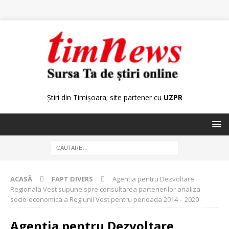
Știri din Timișoara; site partener cu
UZPR
ACASĂ
FAPT DIVERS
Agentia pentru Dezvoltare
Regionala Vest supune spre consultarea partenerilor analiza
socio-economica a Regiunii Vest pentru perioada 2014 – 2020
Agentia pentru Dezvoltare