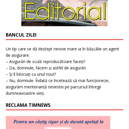
BANCUL ZILEI
Un tip care se dă deștept nevoie mare ia în bășcălie un agent
de asigurare:
– Asigurări de sculă reproducătoare faceți?
– Da, domnule, facem și astfel de asigurări.
– Și îl înlocuiți cu unul nou!?
– Nu, domnule. Îndată ce încetează să mai funcționeze,
asigurăm mentenanță nevestei pe parcursul întregii
dumneavoastre vieți.
RECLAMA TIMNEWS