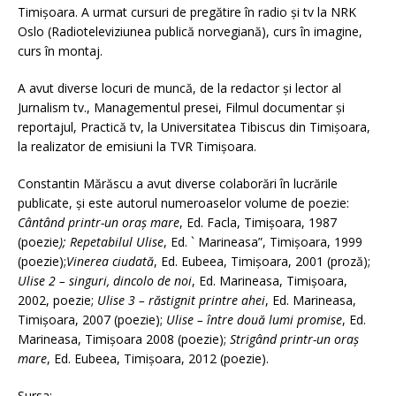
Timişoara. A urmat cursuri de pregătire în radio şi tv la NRK
Oslo (Radioteleviziunea publică norvegiană), curs în imagine,
curs în montaj.
A avut diverse locuri de muncă, de la redactor şi lector al
Jurnalism tv., Managementul presei, Filmul documentar şi
reportajul, Practică tv, la Universitatea Tibiscus din Timişoara,
la realizator de emisiuni la TVR Timişoara.
Constantin Mărăscu a avut diverse colaborări în lucrările
publicate, şi este autorul numeroaselor volume de poezie:
Cântând printr-un oraş mare
, Ed. Facla, Timişoara, 1987
(poezie
); Repetabilul Ulise
, Ed. ` Marineasa”, Timişoara, 1999
(poezie);
Vinerea ciudată
, Ed. Eubeea, Timişoara, 2001 (proză);
Ulise 2 – singuri, dincolo de noi
, Ed. Marineasa, Timişoara,
2002, poezie;
Ulise 3 – răstignit printre ahei
, Ed. Marineasa,
Timişoara, 2007 (poezie);
Ulise – între două lumi promise
, Ed.
Marineasa, Timişoara 2008 (poezie);
Strigând printr-un oraş
mare
, Ed. Eubeea, Timişoara, 2012 (poezie).
Sursa: