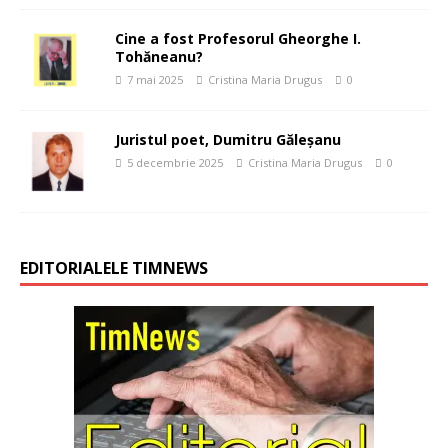
Cine a fost Profesorul Gheorghe I.
Tohăneanu?
7 mai 2025
Cristina Maria Drugus
0
Juristul poet, Dumitru Găleşanu
5 decembrie 2025
Cristina Maria Drugus
0
EDITORIALELE TIMNEWS