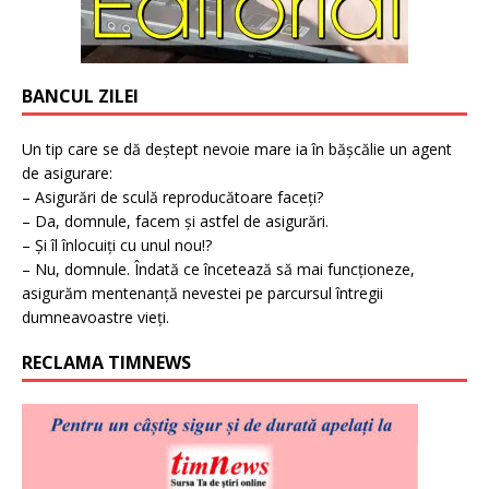
BANCUL ZILEI
Un tip care se dă deștept nevoie mare ia în bășcălie un agent
de asigurare:
– Asigurări de sculă reproducătoare faceți?
– Da, domnule, facem și astfel de asigurări.
– Și îl înlocuiți cu unul nou!?
– Nu, domnule. Îndată ce încetează să mai funcționeze,
asigurăm mentenanță nevestei pe parcursul întregii
dumneavoastre vieți.
RECLAMA TIMNEWS