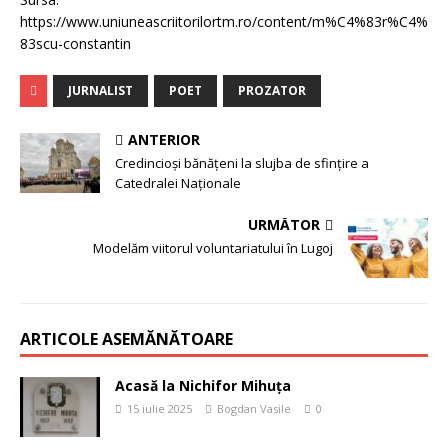
https://www.uniuneascriitorilortm.ro/content/m%C4%83r%C4%
83scu-constantin
JURNALIST
POET
PROZATOR
ANTERIOR
Credincioși bănățeni la slujba de sfințire a
Catedralei Naționale
URMĂTOR
Modelăm viitorul voluntariatului în Lugoj
ARTICOLE ASEMĂNĂTOARE
Acasă la Nichifor Mihuța
15 iulie 2025
Bogdan Vasile
0