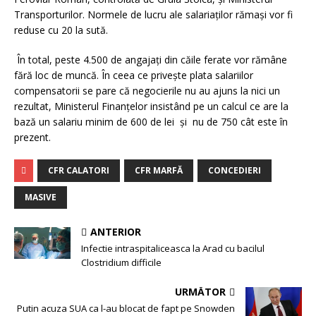
Transporturilor. Normele de lucru ale salariaţilor rămaşi vor fi
reduse cu 20 la sută.
În total, peste 4.500 de angajaţi din căile ferate vor rămâne
fără loc de muncă. În ceea ce priveşte plata salariilor
compensatorii se pare că negocierile nu au ajuns la nici un
rezultat, Ministerul Finanţelor insistând pe un calcul ce are la
bază un salariu minim de 600 de lei şi nu de 750 cât este în
prezent.
CFR CALATORI
CFR MARFĂ
CONCEDIERI
MASIVE
ANTERIOR
Infectie intraspitaliceasca la Arad cu bacilul
Clostridium difficile
URMĂTOR
Putin acuza SUA ca l-au blocat de fapt pe Snowden