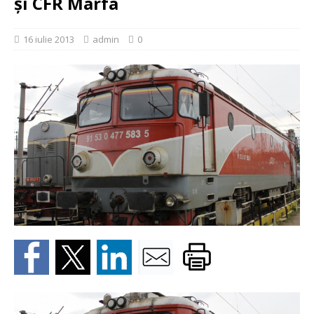
şi CFR Marfa
16 iulie 2013
admin
0