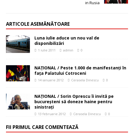
in Rusia
ARTICOLE ASEMĂNĂTOARE
Luna iulie aduce un nou val de
disponibilizări
1 iulie 2011
admin
0
NAŢIONAL / Peste 1.000 de manifestanţi în
faţa Palatului Cotroceni
14 ianuarie 2012
Cerasela Dinescu
0
NAŢIONAL / Sorin Oprescu îi invită pe
bucureşteni să doneze haine pentru
sinistraţi
13 februarie 2012
Cerasela Dinescu
0
FII PRIMUL CARE COMENTEAZĂ