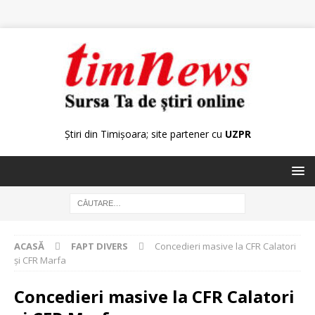
Știri din Timișoara; site partener cu
UZPR
ACASĂ
FAPT DIVERS
Concedieri masive la CFR Calatori
şi CFR Marfa
Concedieri masive la CFR Calatori