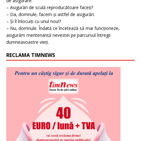
de asigurare:
– Asigurări de sculă reproducătoare faceți?
– Da, domnule, facem și astfel de asigurări.
– Și îl înlocuiți cu unul nou!?
– Nu, domnule. Îndată ce încetează să mai funcționeze,
asigurăm mentenanță nevestei pe parcursul întregii
dumneavoastre vieți.
RECLAMA TIMNEWS