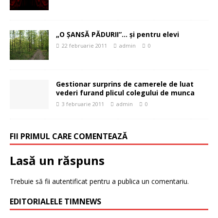
„O ŞANSĂ PĂDURII”… și pentru elevi
22 februarie 2011
admin
0
Gestionar surprins de camerele de luat
vederi furand plicul colegului de munca
3 februarie 2011
admin
0
FII PRIMUL CARE COMENTEAZĂ
Lasă un răspuns
Trebuie să fii
autentificat
pentru a publica un comentariu.
EDITORIALELE TIMNEWS