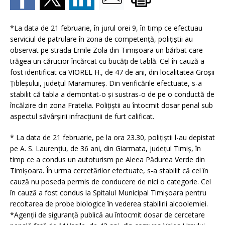
*La data de 21 februarie, în jurul orei 9, în timp ce efectuau
serviciul de patrulare în zona de competență, polițiștii au
observat pe strada Emile Zola din Timișoara un bărbat care
trăgea un cărucior încărcat cu bucăți de tablă. Cel în cauză a
fost identificat ca VIOREL H., de 47 de ani, din localitatea Groșii
Țibleșului, județul Maramureș. Din verificările efectuate, s-a
stabilit că tabla a demontat-o și sustras-o de pe o conductă de
încălzire din zona Fratelia. Polițiștii au întocmit dosar penal sub
aspectul săvârșirii infracțiunii de furt calificat.
* La data de 21 februarie, pe la ora 23.30, polițiștii l-au depistat
pe A. S. Laurențiu, de 36 ani, din Giarmata, județul Timiș, în
timp ce a condus un autoturism pe Aleea Pădurea Verde din
Timișoara. În urma cercetărilor efectuate, s-a stabilit că cel în
cauză nu poseda permis de conducere de nici o categorie. Cel
în cauză a fost condus la Spitalul Municipal Timișoara pentru
recoltarea de probe biologice în vederea stabilirii alcoolemiei.
*Agenții de siguranță publică au întocmit dosar de cercetare