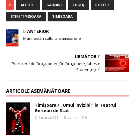
ALCOOL
GAINARI
LUGOJ
POLITIE
STIRI TIMISOARA
TIMISOARA
ANTERIOR
Manifestări culturale timișorene
URMĂTOR
Petrecere de Dragobete: „De Dragobete, Iubeşte
Studenţeşte”
ARTICOLE ASEMĂNĂTOARE
Timişoara / „Omul invizibil” la Teatrul
German de Stat
1 martie 2011
admin
0