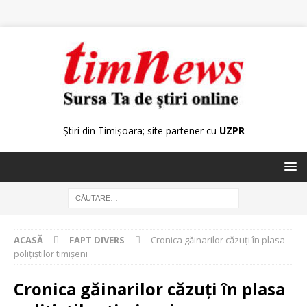
Știri din Timișoara; site partener cu
UZPR
ACASĂ
FAPT DIVERS
Cronica găinarilor căzuți în plasa
polițiștilor timișeni
Cronica găinarilor căzuți în plasa