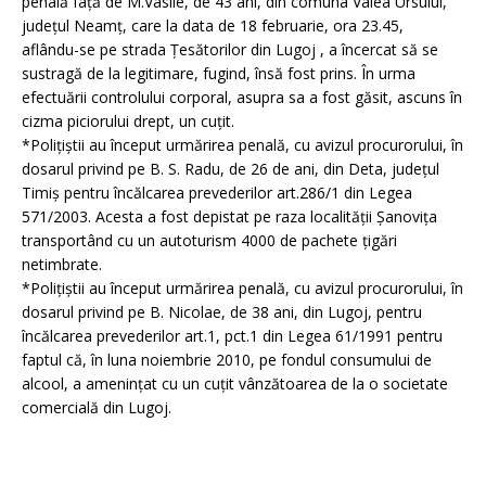
penală față de M.Vasile, de 43 ani, din comuna Valea Ursului,
județul Neamț, care la data de 18 februarie, ora 23.45,
aflându-se pe strada Țesătorilor din Lugoj , a încercat să se
sustragă de la legitimare, fugind, însă fost prins. În urma
efectuării controlului corporal, asupra sa a fost găsit, ascuns în
cizma piciorului drept, un cuțit.
*Polițiștii au început urmărirea penală, cu avizul procurorului, în
dosarul privind pe B. S. Radu, de 26 de ani, din Deta, județul
Timiș pentru încălcarea prevederilor art.286/1 din Legea
571/2003. Acesta a fost depistat pe raza localității Șanovița
transportând cu un autoturism 4000 de pachete țigări
netimbrate.
*Polițiștii au început urmărirea penală, cu avizul procurorului, în
dosarul privind pe B. Nicolae, de 38 ani, din Lugoj, pentru
încălcarea prevederilor art.1, pct.1 din Legea 61/1991 pentru
faptul că, în luna noiembrie 2010, pe fondul consumului de
alcool, a amenințat cu un cuțit vânzătoarea de la o societate
comercială din Lugoj.