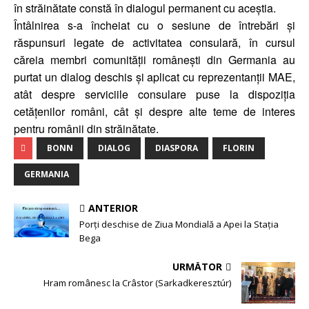
în străinătate constă în dialogul permanent cu aceștia.
Întâlnirea s-a încheiat cu o sesiune de întrebări și
răspunsuri legate de activitatea consulară, în cursul
căreia membri comunității românești din Germania au
purtat un dialog deschis și aplicat cu reprezentanții MAE,
atât despre serviciile consulare puse la dispoziția
cetățenilor români, cât și despre alte teme de interes
pentru românii din străinătate.
BONN
DIALOG
DIASPORA
FLORIN
GERMANIA
ANTERIOR
Porți deschise de Ziua Mondială a Apei la Stația
Bega
URMĂTOR
Hram românesc la Crâstor (Sarkadkeresztúr)