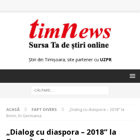
Știri din Timișoara; site partener cu
UZPR
ACASĂ
FAPT DIVERS
„Dialog cu diaspora – 2018” la
Bonn, în Germania
„Dialog cu diaspora – 2018” la