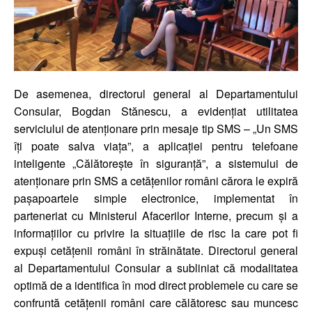
De asemenea, directorul general al Departamentului
Consular, Bogdan Stănescu, a evidențiat utilitatea
serviciului de atenționare prin mesaje tip SMS – „Un SMS
îți poate salva viața”, a aplicației pentru telefoane
inteligente „Călătorește în siguranță”, a sistemului de
atenționare prin SMS a cetățenilor români cărora le expiră
pașapoartele simple electronice, implementat în
parteneriat cu Ministerul Afacerilor Interne, precum și a
informațiilor cu privire la situațiile de risc la care pot fi
expuși cetățenii români în străinătate. Directorul general
al Departamentului Consular a subliniat că modalitatea
optimă de a identifica în mod direct problemele cu care se
confruntă cetățenii români care călătoresc sau muncesc