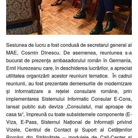
Sesiunea de lucru a fost condusă de secretarul general al
MAE, Cosmin Dinescu. De asemenea, reuniunea s-a
bucurat de prezența ambasadorului român în Germania,
Emil Hurezeanu care, în deschiderea lucrărilor, a apreciat
utilitatea organizării acestor reuniuni tematice. În cadrul
reuniunii, au fost prezentate demersurile de modernizare
și informatizare a rețelei consulare române, prin
implementarea Sistemului Informatic Consular E-Cons,
lansat public sub deviza „Consulatul, mai aproape de
casa ta”, împreună cu toate subsistemele componente (E-
Viza, E-Pass, Sistemul Național de Informații privind
Vizele, Centrul de Contact și Suport al Cetățenilor
Români din Străinătate – modulele de Call-Center și