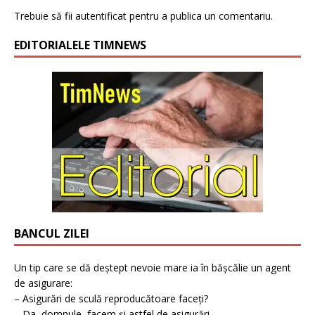
Trebuie să fii
autentificat
pentru a publica un comentariu.
EDITORIALELE TIMNEWS
BANCUL ZILEI
Un tip care se dă deștept nevoie mare ia în bășcălie un agent
de asigurare:
– Asigurări de sculă reproducătoare faceți?
– Da, domnule, facem și astfel de asigurări.