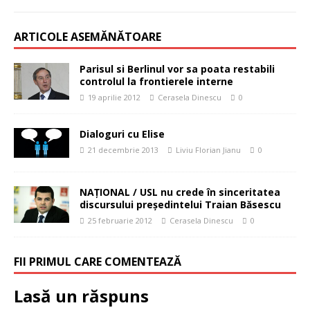
ARTICOLE ASEMĂNĂTOARE
Parisul si Berlinul vor sa poata restabili
controlul la frontierele interne
19 aprilie 2012
Cerasela Dinescu
0
Dialoguri cu Elise
21 decembrie 2013
Liviu Florian Jianu
0
NAŢIONAL / USL nu crede în sinceritatea
discursului preşedintelui Traian Băsescu
25 februarie 2012
Cerasela Dinescu
0
FII PRIMUL CARE COMENTEAZĂ
Lasă un răspuns