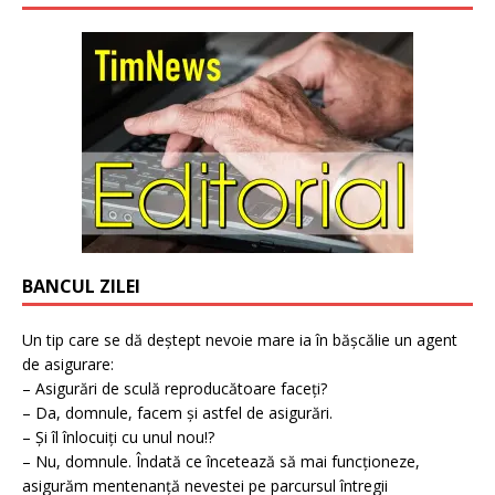
BANCUL ZILEI
Un tip care se dă deștept nevoie mare ia în bășcălie un agent
de asigurare:
– Asigurări de sculă reproducătoare faceți?
– Da, domnule, facem și astfel de asigurări.
– Și îl înlocuiți cu unul nou!?
– Nu, domnule. Îndată ce încetează să mai funcționeze,
asigurăm mentenanță nevestei pe parcursul întregii