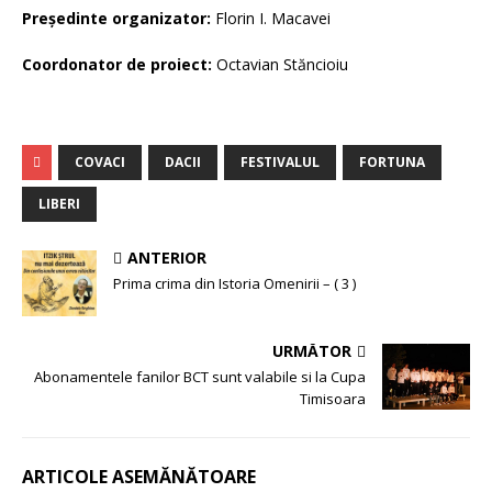
Preşedinte organizator:
Florin I. Macavei
Coordonator de proiect:
Octavian Stăncioiu
COVACI
DACII
FESTIVALUL
FORTUNA
LIBERI
ANTERIOR
Prima crima din Istoria Omenirii – ( 3 )
URMĂTOR
Abonamentele fanilor BCT sunt valabile si la Cupa
Timisoara
ARTICOLE ASEMĂNĂTOARE