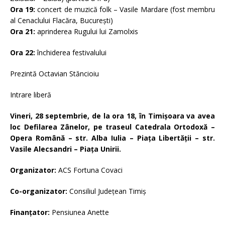
Ora 19:
concert de muzică folk – Vasile Mardare (fost membru
al Cenaclului Flacăra, Bucureşti)
Ora 21:
aprinderea Rugului lui Zamolxis
Ora 22:
închiderea festivalului
Prezintă Octavian Stăncioiu
Intrare liberă
Vineri, 28 septembrie, de la ora 18, în Timișoara va avea
loc Defilarea Zânelor, pe traseul Catedrala Ortodoxă –
Opera Română – str. Alba Iulia – Piața Libertății – str.
Vasile Alecsandri – Piața Unirii.
Organizator:
ACS Fortuna Covaci
Co-organizator:
Consiliul Judeţean Timiş
Finanțator:
Pensiunea Anette