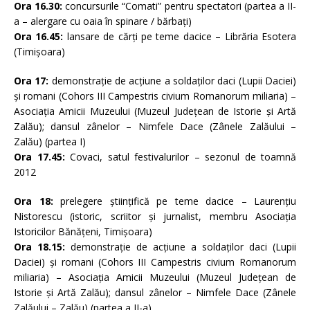
Ora 16.30:
concursurile “Comati” pentru spectatori (partea a II-
a – alergare cu oaia în spinare / bărbaţi)
Ora 16.45:
lansare de cărţi pe teme dacice – Librăria Esotera
(Timişoara)
Ora 17:
demonstraţie de acţiune a soldaţilor daci (Lupii Daciei)
şi romani (Cohors III Campestris civium Romanorum miliaria) –
Asociaţia Amicii Muzeului (Muzeul Județean de Istorie și Artă
Zalău); dansul zânelor – Nimfele Dace (Zânele Zalăului –
Zalău) (partea I)
Ora 17.45:
Covaci, satul festivalurilor – sezonul de toamnă
2012
Ora 18:
prelegere ştiinţifică pe teme dacice – Laurenţiu
Nistorescu (istoric, scriitor şi jurnalist, membru Asociaţia
Istoricilor Bănăţeni, Timişoara)
Ora 18.15:
demonstraţie de acţiune a soldaţilor daci (Lupii
Daciei) şi romani (Cohors III Campestris civium Romanorum
miliaria) – Asociaţia Amicii Muzeului (Muzeul Județean de
Istorie și Artă Zalău); dansul zânelor – Nimfele Dace (Zânele
Zalăului – Zalău) (partea a II-a)