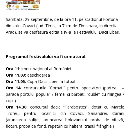
Sambata, 29 septembrie, de la ora 11, pe stadionul Fortuna
din satul Covaci (jud. Timis, la 7 km de Timisoara, in directia
Arad), se va desfasura editia a IV-a a Festivalului Dacii Liberi.
Programul festivalului va fi urmatorul:
Ora 11:
imnul naţional al României
Ora 11.03:
deschiderea
Ora 11.05:
Cupa Dacii Liberi la fotbal
Ora 14:
concursurile “Comati” pentru spectatori (partea I –
parada portului popular / femei şi bărbaţi; “duble” cu mingea /
copii)
Ora 14.30:
concursul dacic “Tarabostes”, dotat cu Marele
Trofeu, pentru localnicii din Covaci, Sânandrei, Carani
(aruncarea suliţei, aruncarea bolovanului, proba de viteză,
flotări, proba de fond, repetări cu haltera, trasul frânghiei)