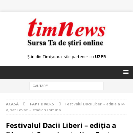
Știri din Timișoara; site partener cu
UZPR
ACASĂ
FAPT DIVERS
Festivalul Dacii Liberi – ediția a IV-
a, sat Covaci – stadion Fortuna
Festivalul Dacii Liberi – ediția a