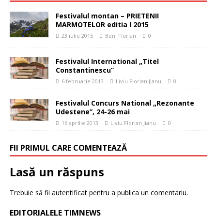
Festivalul montan – PRIETENII
MARMOTELOR editia I 2015
23 iulie 2015
Beni Florian
0
Festivalul International „Titel
Constantinescu”
6 februarie 2013
Liviu Florian Jianu
0
Festivalul Concurs National „Rezonante
Udestene”, 24-26 mai
16 aprilie 2013
Liviu Florian Jianu
0
FII PRIMUL CARE COMENTEAZĂ
Lasă un răspuns
Trebuie să fii
autentificat
pentru a publica un comentariu.
EDITORIALELE TIMNEWS