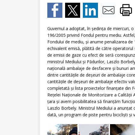
[ 5 august 2026 ]
Invita
Guvernul a adoptat, în şedinţa de miercuri,
196/2005 privind Fondul pentru mediu. Astfel
Fondului de mediu, şi anume penalizarea de 
echivalent emisă, plătită de către operatorul 
de emisii de gaze cu efect de seră corespun
ministrul Mediului şi Pădurilor, Laszlo Borbel
naţională ambalaje de desfacere şi bunuri amb
dintre cantităţile de deşeuri de ambalaje core
cantităţile de deşeuri de ambalaje efectiv val
completată şi lista proiectelor finanţate din
Reţelei Naţionale de Monitorizare a Calităţi
ţara şi avem posibilitatea să finanţăm funcţi
Laszlo Borbely. Ministrul Mediului a anunţat c
dată, un program de piste pentru biciclişti şi