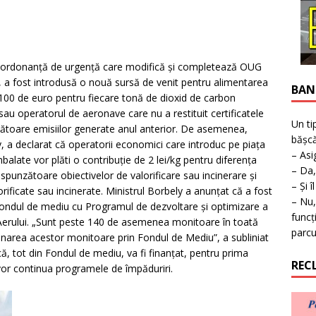
ţie la expoziţie în Reşiţa!
BANAT
 o ordonanţă de urgenţă care modifică şi completează OUG
, a fost introdusă o nouă sursă de venit pentru alimentarea
BAN
100 de euro pentru fiecare tonă de dioxid de carbon
sau operatorul de aeronave care nu a restituit certificatele
Un ti
zătoare emisiilor generate anul anterior. De asemenea,
bășcă
y, a declarat că operatorii economici care introduc pe piaţa
– Asi
alate vor plăti o contribuţie de 2 lei/kg pentru diferenţa
– Da,
spunzătoare obiectivelor de valorificare sau incinerare şi
– Și î
orificate sau incinerate. Ministrul Borbely a anunţat că a fost
– Nu,
 Fondul de mediu cu Programul de dezvoltare şi optimizare a
funcț
i Aerului. „Sunt peste 140 de asemenea monitoare în toată
parcu
onarea acestor monitoare prin Fondul de Mediu”, a subliniat
ă, tot din Fondul de mediu, va fi finanţat, pentru prima
REC
 vor continua programele de împăduriri.