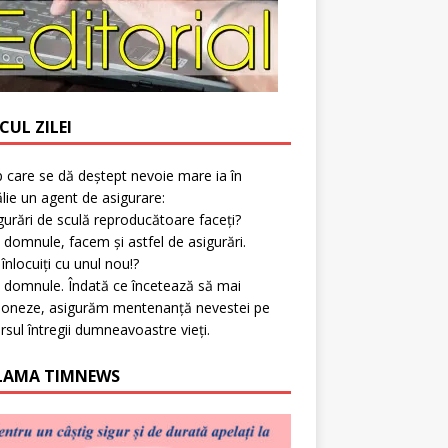
CUL ZILEI
p care se dă deștept nevoie mare ia în
lie un agent de asigurare:
gurări de sculă reproducătoare faceți?
 domnule, facem și astfel de asigurări.
l înlocuiți cu unul nou!?
 domnule. Îndată ce încetează să mai
ioneze, asigurăm mentenanță nevestei pe
rsul întregii dumneavoastre vieți.
LAMA TIMNEWS