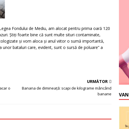
n Legea Fondului de Mediu, am alocat pentru prima oară 120
zuri. Ştiţi foarte bine că sunt multe situri contaminate,
 ecologizate şi vom aloca şi anul viitor o sumă importantă,
a unor bataluri care, evident, sunt o sursă de poluare” a
URMĂTOR
macar o
Banana de dimineață: scapi de kilograme mâncând
banane
VAN