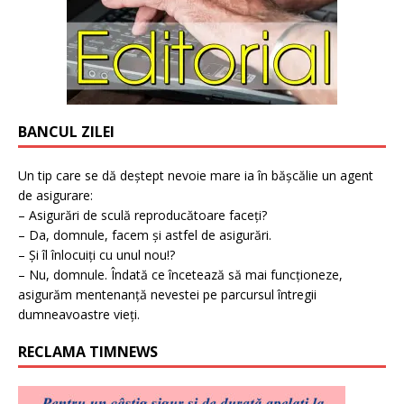
BANCUL ZILEI
Un tip care se dă deștept nevoie mare ia în bășcălie un agent
de asigurare:
– Asigurări de sculă reproducătoare faceți?
– Da, domnule, facem și astfel de asigurări.
– Și îl înlocuiți cu unul nou!?
– Nu, domnule. Îndată ce încetează să mai funcționeze,
asigurăm mentenanță nevestei pe parcursul întregii
dumneavoastre vieți.
RECLAMA TIMNEWS