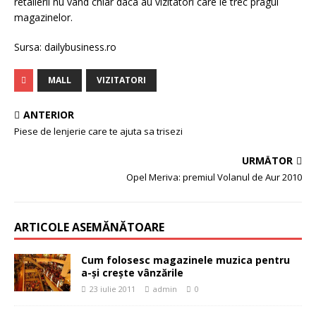
retalierii nu vand chiar daca au vizitatori care le trec pragul
magazinelor.
Sursa: dailybusiness.ro
MALL
VIZITATORI
ANTERIOR
Piese de lenjerie care te ajuta sa trisezi
URMĂTOR
Opel Meriva: premiul Volanul de Aur 2010
ARTICOLE ASEMĂNĂTOARE
Cum folosesc magazinele muzica pentru
a-şi creşte vânzările
23 iulie 2011
admin
0