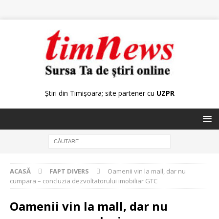
Știri din Timișoara; site partener cu
UZPR
ACASĂ
FAPT DIVERS
Oamenii vin la mall, dar nu
cumpara – concluzia dezvoltatorului imobiliar GTC
Oamenii vin la mall, dar nu