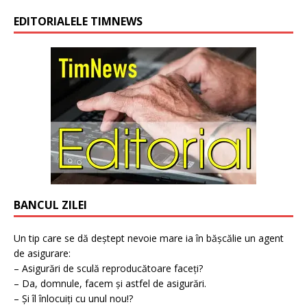
EDITORIALELE TIMNEWS
BANCUL ZILEI
Un tip care se dă deștept nevoie mare ia în bășcălie un agent
de asigurare:
– Asigurări de sculă reproducătoare faceți?
– Da, domnule, facem și astfel de asigurări.
– Și îl înlocuiți cu unul nou!?