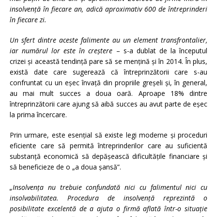
insolvenţă în fiecare an, adică aproximativ 600 de întreprinderi
în fiecare zi.
Un sfert dintre aceste falimente au un element transfrontalier,
iar numărul lor este în creştere
– s-a dublat de la începutul
crizei şi această tendinţă pare să se menţină şi în 2014. În plus,
există date care sugerează că întreprinzătorii care s-au
confruntat cu un eşec învaţă din propriile greşeli şi, în general,
au mai mult succes a doua oară. Aproape 18% dintre
întreprinzătorii care ajung să aibă succes au avut parte de eşec
la prima încercare.
Prin urmare, este esenţial să existe legi moderne şi proceduri
eficiente care să permită întreprinderilor care au suficientă
substanţă economică să depăşească dificultăţile financiare şi
să beneficieze de o „a doua şansă”.
„Insolvenţa nu trebuie confundată nici cu falimentul nici cu
insolvabilitatea.
Procedura de insolvenţă reprezintă o
posibilitate excelentă de a ajuta o firmă aflată într-o situaţie