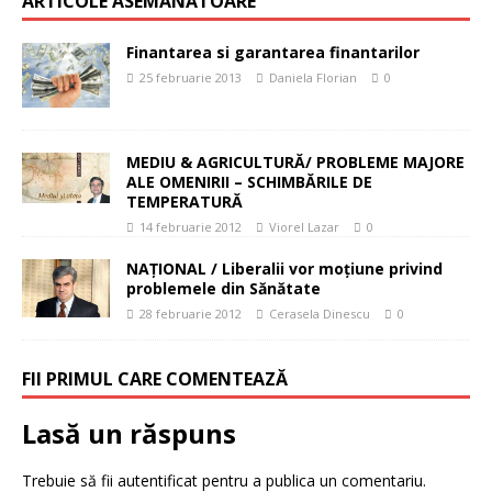
ARTICOLE ASEMĂNĂTOARE
Finantarea si garantarea finantarilor
25 februarie 2013
Daniela Florian
0
MEDIU & AGRICULTURĂ/ PROBLEME MAJORE
ALE OMENIRII – SCHIMBĂRILE DE
TEMPERATURĂ
14 februarie 2012
Viorel Lazar
0
NAŢIONAL / Liberalii vor moţiune privind
problemele din Sănătate
28 februarie 2012
Cerasela Dinescu
0
FII PRIMUL CARE COMENTEAZĂ
Lasă un răspuns
Trebuie să fii
autentificat
pentru a publica un comentariu.