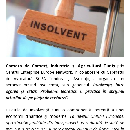
Camera de Comerţ, Industrie şi Agricultură Timiş
prin
Centrul Enterprise Europe Network, în colaborare cu Cabinetul
de Avocatură SCPA Ţundrea şi Asociaţii, a organizat un
seminar privind insolvenţa, sub genericul
“
Insolvenţa, între
agonie şi extaz. Probleme teoretice şi practice în sprijinul
actorilor de pe piaţa de business”.
Cazurile de insolvenţă sunt o componentă inerentă a unei
economii dinamice şi moderne.
La nivelul Uniunii Europene,
aproximativ jumătate din întreprinderi au o durată de viaţă de
mai puţin de cinci ani şi aproximativ 200.000 de firme intră în