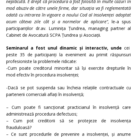
neplăcută. E drept că procedura a fost folosită în multe cazuri în
mod abuziv de către unele firme, dar situaţia va fi reglementată
odată cu intrarea în vigoare a noului Cod al Insolvenţei adoptat
acum câteva zile cât şi a normelor de aplicare”,
le-a spus
participanţilor dr.av. Luminiţa Ţundrea, managing partner al
Cabinet de Avocatură SCPA Ţundrea şi Asociaţii.
Seminarul a fost unul dinamic şi interactiv, unde
cei
peste 35 de participanţi la eveniment au primit răspunsuri
profesioniste la
problemele ridicate:
-Cum poate creditorul minoritar să îşi exercite drepturile în
mod efectiv în procedura insolvenţei;
-Dacă se pot suspenda sau încheia relaţiile contractuale cu
partenerii comerciali aflaţi în insolvenţă;
– Cum poate fi sancţionat practicianul în insolvenţă care
administrează procedura defectuos;
– Cum pot creditorii să se protejeze de insolvenţa
frauduloasă?
– Ce sunt procedurile de prevenire a insolvenţei, şi anume