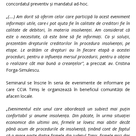
concordatul preventiv şi mandatul ad-hoc.
„(….) Am dorit să oferim celor care participă la acest eveniment
informaţii utile, care-i pot ajuta fie în calitate de creditori fie în
calitate de debitori, în materia insolvenţei. Am considerat că
este o necesitate, că este bine să fie informaţi. Ca şi soluţii,
prezentăm drepturile creditorilor în procedura insolvenţei, pe
etape. Le arătăm ce drepturi au în fiecare etapă a acestei
proceduri, pentru a influenţa mersul procedurii, pentru a obţine
o realizare cât mai bună a creanţelor”,
a precizat av. Cristina
Forga-Simulescu.
Seminarul se înscrie în seria de evenimente de informare pe
care CCIA Timiş le organizează în beneficiul comunităţii de
afaceri locale.
„Evenimentul este unul care abordează un subiect mai puţin
confortabil şi anume insolvenţa. Din păcate, în urma situaţiei
economice din ultimii ani, firmele se lovesc mai abitir decât
până acum de procedurile de insolvenţă, ţinând cont de faptul
că o mare parte dintre firmele din judeţul Timiş, firmele mici dar