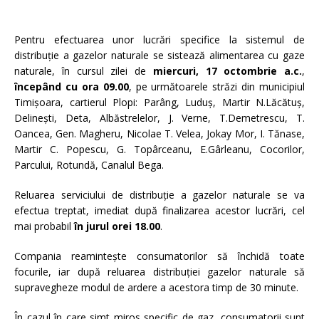
Pentru efectuarea unor lucrări specifice la sistemul de
distribuţie a gazelor naturale se sistează alimentarea cu gaze
naturale, în cursul zilei de
miercuri, 17 octombrie a.c.
,
începând cu ora
09.00
, pe următoarele străzi din municipiul
Timişoara, cartierul Plopi: Parâng, Luduş, Martir N.Lăcătuş,
Delineşti, Deta, Albăstrelelor, J. Verne, T.Demetrescu, T.
Oancea, Gen. Magheru, Nicolae T. Velea, Jokay Mor, I. Tănase,
Martir C. Popescu, G. Topârceanu, E.Gârleanu, Cocorilor,
Parcului, Rotundă, Canalul Bega.
Reluarea serviciului de distribuţie a gazelor naturale se va
efectua treptat, imediat după finalizarea acestor lucrări, cel
mai probabil
în jurul orei 18.00
.
Compania reaminteşte consumatorilor să închidă toate
focurile, iar după reluarea distribuţiei gazelor naturale să
supravegheze modul de ardere a acestora timp de 30 minute.
În cazul în care simt miros specific de gaz, consumatorii sunt