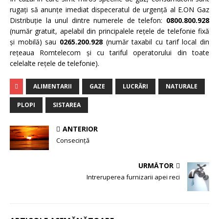
rugaţi să anunţe imediat dispeceratul de urgenţă al E.ON Gaz
Distribuţie la unul dintre numerele de telefon:
0800.800.928
(număr gratuit, apelabil din principalele reţele de telefonie fixă
şi mobilă) sau
0265.200.928
(număr taxabil cu tarif local din
reţeaua Romtelecom şi cu tariful operatorului din toate
celelalte reţele de telefonie).
ALIMENTARII
GAZE
LUCRĂRI
NATURALE
PLOPI
SISTAREA
ANTERIOR
Consecinţă
URMĂTOR
Intreruperea furnizarii apei reci