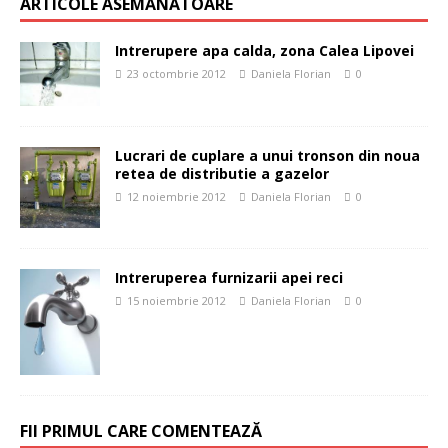
ARTICOLE ASEMĂNĂTOARE
Intrerupere apa calda, zona Calea Lipovei
23 octombrie 2012
Daniela Florian
0
Lucrari de cuplare a unui tronson din noua
retea de distributie a gazelor
12 noiembrie 2012
Daniela Florian
0
Intreruperea furnizarii apei reci
15 noiembrie 2012
Daniela Florian
0
FII PRIMUL CARE COMENTEAZĂ