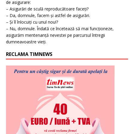
de asigurare:
– Asigurări de sculă reproducătoare faceți?
– Da, domnule, facem și astfel de asigurări.
– Și îl înlocuiți cu unul nou!?
– Nu, domnule. Îndată ce încetează să mai funcționeze,
asigurăm mentenanță nevestei pe parcursul întregii
dumneavoastre vieți.
RECLAMA TIMNEWS