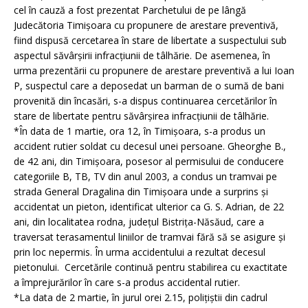
cel în cauză a fost prezentat Parchetului de pe lângă
Judecătoria Timişoara cu propunere de arestare preventivă,
fiind dispusă cercetarea în stare de libertate a suspectului sub
aspectul săvârşirii infracţiunii de tâlhărie. De asemenea, în
urma prezentării cu propunere de arestare preventivă a lui Ioan
P, suspectul care a deposedat un barman de o sumă de bani
provenită din încasări, s-a dispus continuarea cercetărilor în
stare de libertate pentru săvârşirea infracţiunii de tâlhărie.
*În data de 1 martie, ora 12, în Timişoara, s-a produs un
accident rutier soldat cu decesul unei persoane. Gheorghe B.,
de 42 ani, din Timişoara, posesor al permisului de conducere
categoriile B, TB, TV din anul 2003, a condus un tramvai pe
strada General Dragalina din Timişoara unde a surprins şi
accidentat un pieton, identificat ulterior ca G. S. Adrian, de 22
ani, din localitatea rodna, judeţul Bistriţa-Năsăud, care a
traversat terasamentul liniilor de tramvai fără să se asigure şi
prin loc nepermis. În urma accidentului a rezultat decesul
pietonului. Cercetările continuă pentru stabilirea cu exactitate
a împrejurărilor în care s-a produs accidental rutier.
*La data de 2 martie, în jurul orei 2.15, poliţiştii din cadrul