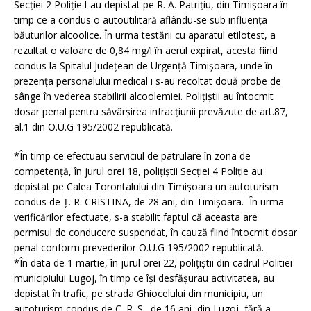
Secţiei 2 Poliţie l-au depistat pe R. A. Patriţiu, din Timişoara în
timp ce a condus o autoutilitară aflându-se sub influenţa
băuturilor alcoolice. În urma testării cu aparatul etilotest, a
rezultat o valoare de 0,84 mg/l în aerul expirat, acesta fiind
condus la Spitalul Judeţean de Urgenţă Timişoara, unde în
prezenţa personalului medical i s-au recoltat două probe de
sânge în vederea stabilirii alcoolemiei. Poliţiştii au întocmit
dosar penal pentru săvârşirea infracţiunii prevăzute de art.87,
al.1 din O.U.G 195/2002 republicată.
*În timp ce efectuau serviciul de patrulare în zona de
competenţă, în jurul orei 18, poliţiştii Secţiei 4 Poliţie au
depistat pe Calea Torontalului din Timişoara un autoturism
condus de Ţ. R. CRISTINA, de 28 ani, din Timişoara. În urma
verificărilor efectuate, s-a stabilit faptul că aceasta are
permisul de conducere suspendat, în cauză fiind întocmit dosar
penal conform prevederilor O.U.G 195/2002 republicată.
*În data de 1 martie, în jurul orei 22, poliţiştii din cadrul Politiei
municipiului Lugoj, în timp ce îşi desfăşurau activitatea, au
depistat în trafic, pe strada Ghiocelului din municipiu, un
autoturism condus de C. R. S., de 16 ani, din Lugoj, fără a