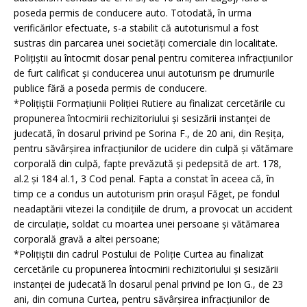
poseda permis de conducere auto. Totodată, în urma
verificărilor efectuate, s-a stabilit că autoturismul a fost
sustras din parcarea unei societăţi comerciale din localitate.
Poliţiştii au întocmit dosar penal pentru comiterea infracţiunilor
de furt calificat şi conducerea unui autoturism pe drumurile
publice fără a poseda permis de conducere.
*Poliţiştii Formaţiunii Poliţiei Rutiere au finalizat cercetările cu
propunerea întocmirii rechizitoriului şi sesizării instanţei de
judecată, în dosarul privind pe Sorina F., de 20 ani, din Reşiţa,
pentru săvârşirea infracţiunilor de ucidere din culpă şi vătămare
corporală din culpă, fapte prevăzută şi pedepsită de art. 178,
al.2 şi 184 al.1, 3 Cod penal. Fapta a constat în aceea că, în
timp ce a condus un autoturism prin oraşul Făget, pe fondul
neadaptării vitezei la condiţiile de drum, a provocat un accident
de circulaţie, soldat cu moartea unei persoane şi vătămarea
corporală gravă a altei persoane;
*Poliţiştii din cadrul Postului de Poliţie Curtea au finalizat
cercetările cu propunerea întocmirii rechizitoriului şi sesizării
instanţei de judecată în dosarul penal privind pe Ion G., de 23
ani, din comuna Curtea, pentru săvârşirea infracţiunilor de