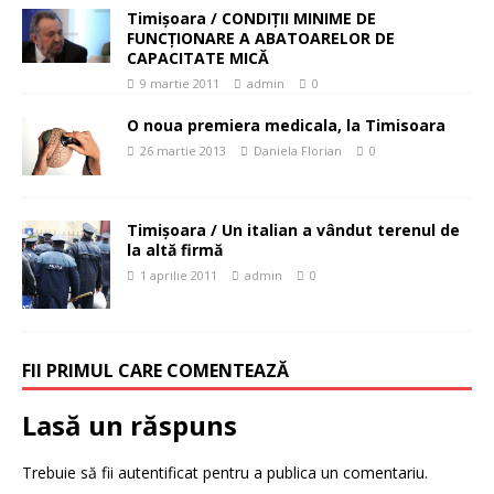
Timişoara / CONDIŢII MINIME DE
FUNCŢIONARE A ABATOARELOR DE
CAPACITATE MICĂ
9 martie 2011
admin
0
O noua premiera medicala, la Timisoara
26 martie 2013
Daniela Florian
0
Timişoara / Un italian a vândut terenul de
la altă firmă
1 aprilie 2011
admin
0
FII PRIMUL CARE COMENTEAZĂ
Lasă un răspuns
Trebuie să fii
autentificat
pentru a publica un comentariu.