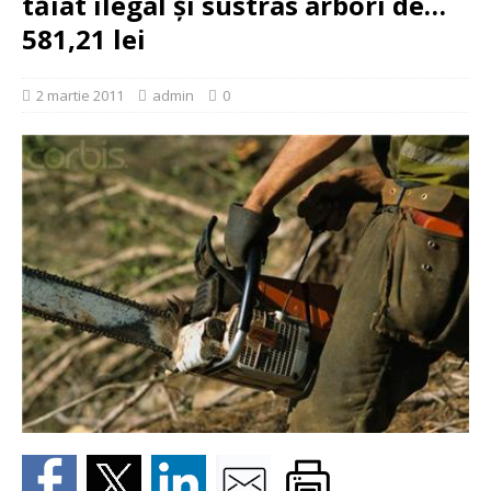
tăiat ilegal şi sustras arbori de…
581,21 lei
2 martie 2011
admin
0