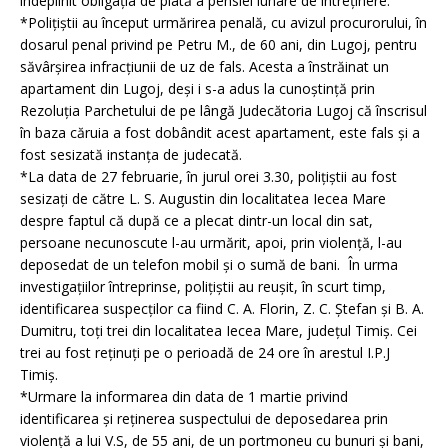
îndeplinit obligaţia de plată a pensiei lunare de întreţinere.
*Poliţiştii au început urmărirea penală, cu avizul procurorului, în
dosarul penal privind pe Petru M., de 60 ani, din Lugoj, pentru
săvârşirea infracţiunii de uz de fals. Acesta a înstrăinat un
apartament din Lugoj, deşi i s-a adus la cunoştinţă prin
Rezoluţia Parchetului de pe lângă Judecătoria Lugoj că înscrisul
în baza căruia a fost dobândit acest apartament, este fals şi a
fost sesizată instanţa de judecată.
*La data de 27 februarie, în jurul orei 3.30, poliţiştii au fost
sesizaţi de către L. S. Augustin din localitatea Iecea Mare
despre faptul că după ce a plecat dintr-un local din sat,
persoane necunoscute l-au urmărit, apoi, prin violenţă, l-au
deposedat de un telefon mobil şi o sumă de bani. În urma
investigaţiilor întreprinse, poliţiştii au reuşit, în scurt timp,
identificarea suspecţilor ca fiind C. A. Florin, Z. C. Ştefan şi B. A.
Dumitru, toţi trei din localitatea Iecea Mare, judeţul Timiş. Cei
trei au fost reţinuţi pe o perioadă de 24 ore în arestul I.P.J
Timiş.
*Urmare la informarea din data de 1 martie privind
identificarea şi reţinerea suspectului de deposedarea prin
violenţă a lui V.S, de 55 ani, de un portmoneu cu bunuri şi bani,