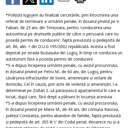
*Poliţiştii lugojeni au finalizat cercetările, prin întocmirea unui
referat de terminare a urmăririi penale, în dosarul privind pe V.
Fabian, de 23 ani, din Timişoara, pentru ‘conducerea unui
autovehicul pe drumurile publice de către o persoană care nu
posedă permis de conducere’, faptă prevăzută şi pedepsită de
art. 86, alin. 1 din O.U.G 195/2002 republicată. Acesta a fost
depistat pe strada Buziaşului din Lugoj, în timp ce conducea un
autoturism fără a poseda permis de conducere.
*S-a dispus începerea urmăririi penale, cu avizul procurorului,
în dosarul privind pe Petru M., de 60 ani, din Lugoj, pentru
săvârşirea infracţiunilor de lovire, ameninţare şi violare de
domiciliu. Cel în cauză, prin acte de violenţă şi ameninţări, l-a
determinat pe Zoltan S. să părăsească apartamentul în care a
locuit, după care, fără drept a pătruns în locuinţa acestuia.
*S-a dispus începerea urmăririi penale, cu avizul procurorului,
în dosarul privind pe Maria M., de 43 ani, din comuna Rasova,
judeţul Constanţa, pentru abandon de familie, faptă prevăzută
şi pedepsită de art. 305 lit.’c’ din Codul penal, deoarece nu şi-a