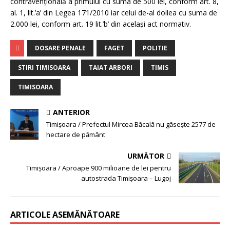
contravenţională a primului cu suma de 500 lei, conform art. 8,
al. 1, lit.’a’ din Legea 171/2010 iar celui de-al doilea cu suma de
2.000 lei, conform art. 19 lit.’b’ din acelaşi act normativ.
DOSARE PENALE
FAGET
POLITIE
STIRI TIMISOARA
TAIAT ARBORI
TIMIS
TIMISOARA
ANTERIOR
Timișoara / Prefectul Mircea Băcală nu găsește 2577 de
hectare de pământ
URMĂTOR
Timișoara / Aproape 900 milioane de lei pentru
autostrada Timișoara – Lugoj
ARTICOLE ASEMĂNĂTOARE