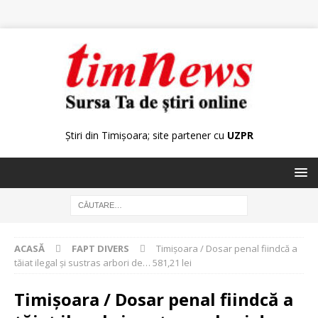
Știri din Timișoara; site partener cu
UZPR
ACASĂ
FAPT DIVERS
Timișoara / Dosar penal fiindcă a
tăiat ilegal şi sustras arbori de… 581,21 lei
Timișoara / Dosar penal fiindcă a