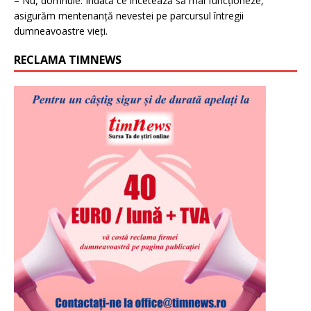
– Nu, domnule. Îndată ce încetează să mai funcționeze,
asigurăm mentenanță nevestei pe parcursul întregii
dumneavoastre vieți.
RECLAMA TIMNEWS