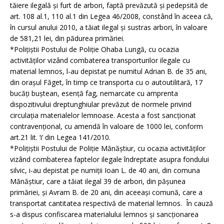
tăiere ilegală şi furt de arbori, faptă prevăzută şi pedepsită de
art. 108 al.1, 110 al.1 din Legea 46/2008, constând în aceea că,
în cursul anului 2010, a tăiat ilegal şi sustras arbori, în valoare
de 581,21 lei, din pădurea primăriei.
*Poliţiştii Postului de Poliţie Ohaba Lungă, cu ocazia
activităţilor vizând combaterea transporturilor ilegale cu
material lemnos, l-au depistat pe numitul Adrian B. de 35 ani,
din oraşul Făget, în timp ce transporta cu o autoutilitară, 17
bucăţi buştean, esenţă fag, nemarcate cu amprenta
dispozitivului dreptunghiular prevăzut de normele privind
circulaţia materialelor lemnoase. Acesta a fost sancţionat
contravenţional, cu amendă în valoare de 1000 lei, conform
art.21 lit. ‘i’ din Legea 141/2010.
*Poliţiştii Postului de Poliţie Mănăştiur, cu ocazia activităţilor
vizând combaterea faptelor ilegale îndreptate asupra fondului
silvic, i-au depistat pe numiţii Ioan L. de 40 ani, din comuna
Mănăştiur, care a tăiat ilegal 39 de arbori, din păşunea
primăriei, şi Avram B. de 20 ani, din aceeaşi comună, care a
transportat cantitatea respectivă de material lemnos. În cauză
s-a dispus confiscarea materialului lemnos şi sancţionarea