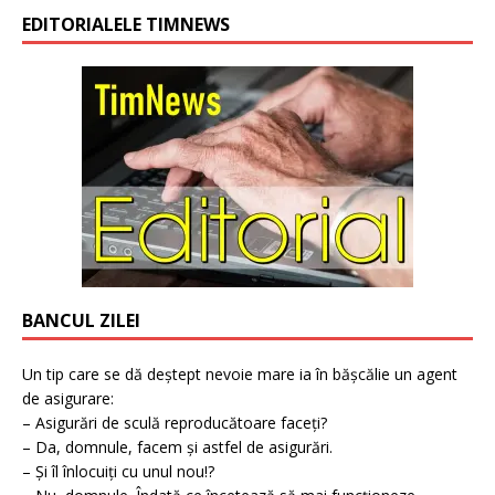
EDITORIALELE TIMNEWS
BANCUL ZILEI
Un tip care se dă deștept nevoie mare ia în bășcălie un agent
de asigurare:
– Asigurări de sculă reproducătoare faceți?
– Da, domnule, facem și astfel de asigurări.
– Și îl înlocuiți cu unul nou!?