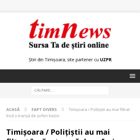
Știri din Timișoara; site partener cu
UZPR
ACASĂ
FAPT DIVERS
Timişoara / Poliţiştii au mai filtrat
încă o tranşă de şoferi beţivi
Timişoara / Poliţiştii au mai