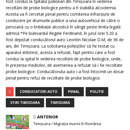
fost condus la Spitalul Judeţean din Timişoara în vederea
recoltării de probe biologice pentru a fi stabilită alcoolemia.
Acesta va fi cercetat penal pentru comiterea infracţiunii de
conducere pe drumurile publice a unui autovehicul de către o
persoană cu o îmbibaţie alcoolică în sânge peste limita legală
admisă.*Pe bulevardul Regele Ferdinand, în jurul orei 5.20 a
fost depistat conducătorul auto Leontin Nicolae D.M, de 36 de
ani, din Timişoara. La solicitarea poliţiştilor să fie testat cu
aparatul etilotest, acesta a refuzat, fapt pentru care a fost
condus la spital în vederea recoltării de probe biologice, unde,
în prezenţa medicilor, de asemenea a refuzat să-i fie recoltate
probe biologice. Conducătorului auto i-a fost întocmit un dosar
penal pentru refuz de recoltate de probe biologice.
CONDUCATORI AUTO
PENAL
POLITIE
STIRI TIMISOARA
TIMISOARA
ANTERIOR
Timişoara / Migrația muncii în România