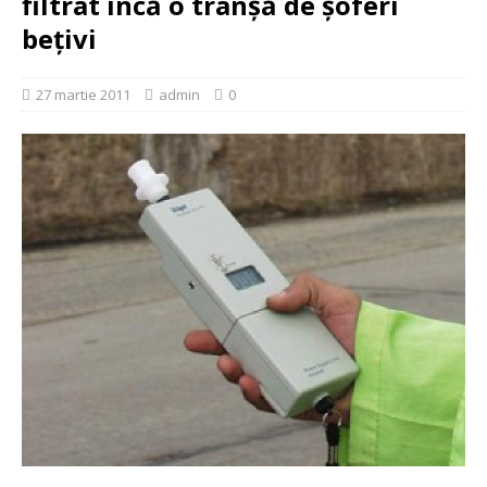
filtrat încă o tranşă de şoferi
beţivi
27 martie 2011
admin
0