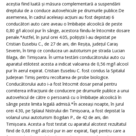
aceştia fiind luată şi măsura complementară a suspendării
dreptului de a conduce autovehicule pe drumurile publice.De
asemenea, în cadrul aceleiaşi acţiuni au fost depistaţi 6
conducători auto care aveau o îmbibaţie alcoolică de peste
0,80 g/l alcool pur în sânge, acestora fiindu-le întocmite dosare
penale.*Astfel, în jurul orei 4.05, poliţiştii l-au depistat pe
Cristian Eusebiu C., de 27 de ani, din Reşiţa, judeţul Caraş
Severin, în timp ce conducea un autoturism pe strada Lucian
Blaga, din Timişoara. În urma testării conducătorului auto cu
aparatul etilotest acesta a indicat valoarea de 0,56 mg/l alcool
pur în aerul expirat. Cristian Eusebiu C. fost condus la Spitalul
Judeţean Timiş pentru recoltarea de probe biologice.
Conducătorului auto i-a fost întocmit dosar penal pentru
comiterea infracţiunii de conducere pe drumurile publice a unui
autovehicul de către o persoană cu o îmbibaţie alcoolică în
sânge peste limita legală admisă.*În aceeaşi noapte, în jurul
orei 4.30, pe Splaiul Nistrului din Timişoara, a fost depistat la
volanul unui autoturism Bogdan P., de 42 de ani, din
Timişoara. Acesta a fost testat cu aparatul alcotest rezultatul
fiind de 0,68 mg/l alcool pur in aer expirat, fapt pentru care a