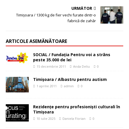
URMĂTOR
Timişoara / 1300 kg de fier vechi furate dintr-o
fabrică de zahăr
ARTICOLE ASEMĂNĂTOARE
SOCIAL / Fundaţia Pentru voi a strâns
peste 35.000 de lei
15 decembrie 2011
Anda Deliu
0
Timişoara / Albastru pentru autism
1 aprilie 2011
admin
0
Rezidențe pentru profesioniști culturali în
Timișoara
10 iulie 2025
Daniela Florian
0