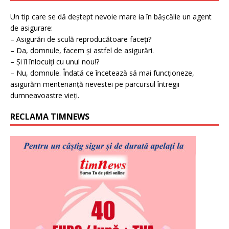
Un tip care se dă deștept nevoie mare ia în bășcălie un agent
de asigurare:
– Asigurări de sculă reproducătoare faceți?
– Da, domnule, facem și astfel de asigurări.
– Și îl înlocuiți cu unul nou!?
– Nu, domnule. Îndată ce încetează să mai funcționeze,
asigurăm mentenanță nevestei pe parcursul întregii
dumneavoastre vieți.
RECLAMA TIMNEWS