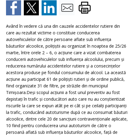
Având în vedere că una din cauzele accidentelor rutiere din
care au rezultat victime o constituie conducerea
autovehiculelor de către persoane aflate sub influenţa
băuturilor alcoolice, poliţiştii au organizat în noaptea de 25/26
martie, între orele 2 – 6, o acţiune care a vizat combaterea
conducerii autovehiculelor sub influenţa alcoolului, precum şi
reducerea numărului accidentelor rutiere şi a consecinţelor
acestora produse pe fondul consumului de alcool. La această
acţiune au participat 61 de poliţişti rutieri şi de ordine publică,
fiind organizate 31 de filtre, pe străzile din municipiul
Timişoara.Deşi scopul acţiunii a fost unul preventiv au fost
depistaţi în trafic şi conducători auto care nu au conştientizat
riscurile la care se expun atât pe ei cât şi pe ceilalţi participanţi
la trafic, conducând autoturisme după ce au consumat băuturi
alcoolice, dintre cele 20 de sancţiuni contravenţionale aplicate,
10 fiind pentru conducerea unui autoturism de către o
persoană aflată sub influenţa băuturilor alcoolice, faţă de