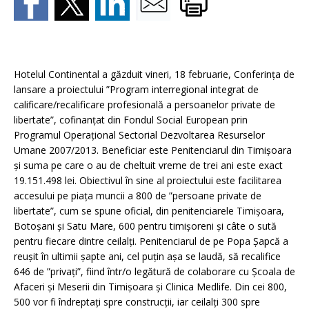
Hotelul Continental a găzduit vineri, 18 februarie, Conferința de
lansare a proiectului ”Program interregional integrat de
calificare/recalificare profesională a persoanelor private de
libertate”, cofinanțat din Fondul Social European prin
Programul Operațional Sectorial Dezvoltarea Resurselor
Umane 2007/2013. Beneficiar este Penitenciarul din Timișoara
și suma pe care o au de cheltuit vreme de trei ani este exact
19.151.498 lei. Obiectivul în sine al proiectului este facilitarea
accesului pe piața muncii a 800 de ”persoane private de
libertate”, cum se spune oficial, din penitenciarele Timișoara,
Botoșani și Satu Mare, 600 pentru timișoreni și câte o sută
pentru fiecare dintre ceilalți. Penitenciarul de pe Popa Șapcă a
reușit în ultimii șapte ani, cel puțin așa se laudă, să recalifice
646 de ”privați”, fiind într/o legătură de colaborare cu Școala de
Afaceri și Meserii din Timișoara și Clinica Medlife. Din cei 800,
500 vor fi îndreptați spre construcții, iar ceilalți 300 spre