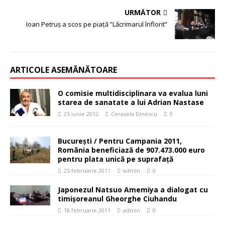
URMĂTOR
Ioan Petruș a scos pe piață ”Lăcrimarul înflorit”
ARTICOLE ASEMĂNĂTOARE
O comisie multidisciplinara va evalua luni
starea de sanatate a lui Adrian Nastase
25 iunie 2012
Cerasela Dinescu
0
București / Pentru Campania 2011,
România beneficiază de 907.473.000 euro
pentru plata unică pe suprafaţă
25 februarie 2011
admin
0
Japonezul Natsuo Amemiya a dialogat cu
timișoreanul Gheorghe Ciuhandu
18 februarie 2011
admin
0