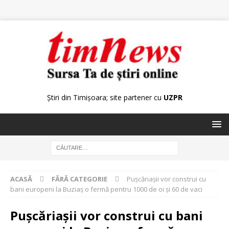
Știri din Timișoara; site partener cu
UZPR
ACASĂ
FĂRĂ CATEGORIE
Pușcăriașii vor construi cu
bani europeni la Buziaș o fermă pentru 1000 de oi și 60 de vaci
Pușcăriașii vor construi cu bani