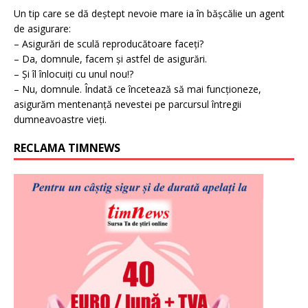
Un tip care se dă deștept nevoie mare ia în bășcălie un agent
de asigurare:
– Asigurări de sculă reproducătoare faceți?
– Da, domnule, facem și astfel de asigurări.
– Și îl înlocuiți cu unul nou!?
– Nu, domnule. Îndată ce încetează să mai funcționeze,
asigurăm mentenanță nevestei pe parcursul întregii
dumneavoastre vieți.
RECLAMA TIMNEWS