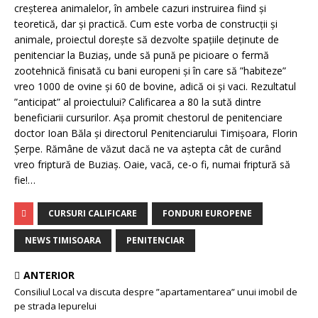
creșterea animalelor, în ambele cazuri instruirea fiind și
teoretică, dar și practică. Cum este vorba de construcții și
animale, proiectul dorește să dezvolte spațiile deținute de
penitenciar la Buziaș, unde să pună pe picioare o fermă
zootehnică finisată cu bani europeni și în care să ”habiteze”
vreo 1000 de ovine și 60 de bovine, adică oi și vaci. Rezultatul
”anticipat” al proiectului? Calificarea a 80 la sută dintre
beneficiarii cursurilor. Așa promit chestorul de penitenciare
doctor Ioan Băla și directorul Penitenciarului Timișoara, Florin
Șerpe. Rămâne de văzut dacă ne va aștepta cât de curând
vreo friptură de Buziaș. Oaie, vacă, ce-o fi, numai friptură să
fie!…
CURSURI CALIFICARE
FONDURI EUROPENE
NEWS TIMISOARA
PENITENCIAR
ANTERIOR
Consiliul Local va discuta despre ”apartamentarea” unui imobil de
pe strada Iepurelui