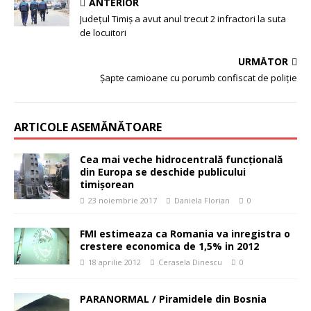
ANTERIOR
Judeţul Timiş a avut anul trecut 2 infractori la suta
de locuitori
URMĂTOR
Șapte camioane cu porumb confiscat de poliție
ARTICOLE ASEMĂNĂTOARE
Cea mai veche hidrocentrală funcțională
din Europa se deschide publicului
timișorean
23 noiembrie 2017
Daniela Florian
0
FMI estimeaza ca Romania va inregistra o
crestere economica de 1,5% in 2012
18 aprilie 2012
Cerasela Dinescu
0
PARANORMAL / Piramidele din Bosnia