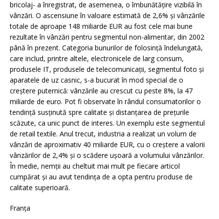
bricolaj- a înregistrat, de asemenea, o îmbunătăţire vizibilă în
vânzări. O ascensiune în valoare estimată de 2,6% şi vânzările
totale de aproape 148 miliarde EUR au fost cele mai bune
rezultate în vânzări pentru segmentul non-alimentar, din 2002
până în prezent. Categoria bunurilor de folosinţă îndelungată,
care includ, printre altele, electronicele de larg consum,
produsele IT, produsele de telecomunicaţii, segmentul foto şi
aparatele de uz casnic, s-a bucurat în mod special de o
creştere puternică: vânzările au crescut cu peste 8%, la 47
miliarde de euro. Pot fi observate în rândul consumatorilor o
tendinţă susţinută spre calitate şi distanţarea de preţurile
scăzute, ca unic punct de interes. Un exemplu este segmentul
de retail textile. Anul trecut, industria a realizat un volum de
vânzări de aproximativ 40 miliarde EUR, cu o creştere a valorii
vânzărilor de 2,4% şi o scădere uşoară a volumului vânzărilor.
În medie, nemţii au cheltuit mai mult pe fiecare articol
cumpărat şi au avut tendinţa de a opta pentru produse de
calitate superioară.
Franţa