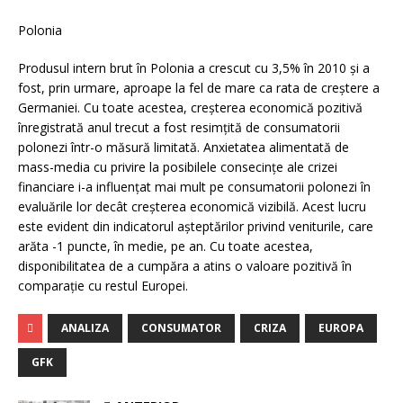
Polonia
Produsul intern brut în Polonia a crescut cu 3,5% în 2010 şi a
fost, prin urmare, aproape la fel de mare ca rata de creştere a
Germaniei. Cu toate acestea, creşterea economică pozitivă
înregistrată anul trecut a fost resimţită de consumatorii
polonezi într-o măsură limitată. Anxietatea alimentată de
mass-media cu privire la posibilele consecinţe ale crizei
financiare i-a influenţat mai mult pe consumatorii polonezi în
evaluările lor decât creşterea economică vizibilă. Acest lucru
este evident din indicatorul aşteptărilor privind veniturile, care
arăta -1 puncte, în medie, pe an. Cu toate acestea,
disponibilitatea de a cumpăra a atins o valoare pozitivă în
comparaţie cu restul Europei.
ANALIZA
CONSUMATOR
CRIZA
EUROPA
GFK