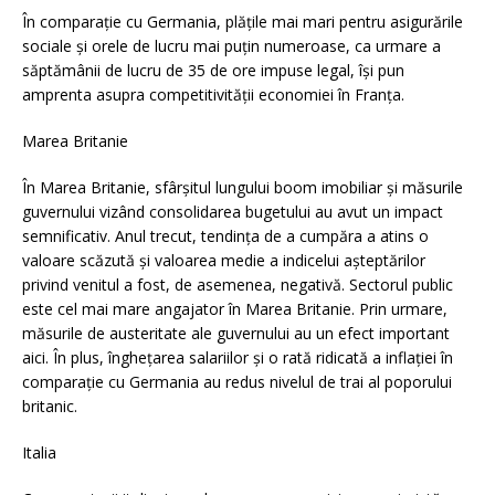
În comparaţie cu Germania, plăţile mai mari pentru asigurările
sociale şi orele de lucru mai puţin numeroase, ca urmare a
săptămânii de lucru de 35 de ore impuse legal, îşi pun
amprenta asupra competitivităţii economiei în Franţa.
Marea Britanie
În Marea Britanie, sfârşitul lungului boom imobiliar şi măsurile
guvernului vizând consolidarea bugetului au avut un impact
semnificativ. Anul trecut, tendinţa de a cumpăra a atins o
valoare scăzută şi valoarea medie a indicelui aşteptărilor
privind venitul a fost, de asemenea, negativă. Sectorul public
este cel mai mare angajator în Marea Britanie. Prin urmare,
măsurile de austeritate ale guvernului au un efect important
aici. În plus, îngheţarea salariilor şi o rată ridicată a inflaţiei în
comparaţie cu Germania au redus nivelul de trai al poporului
britanic.
Italia