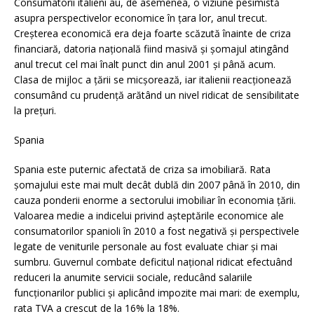
Consumatorii italieni au, de asemenea, o viziune pesimistă
asupra perspectivelor economice în ţara lor, anul trecut.
Creşterea economică era deja foarte scăzută înainte de criza
financiară, datoria naţională fiind masivă şi şomajul atingând
anul trecut cel mai înalt punct din anul 2001 şi până acum.
Clasa de mijloc a ţării se micşorează, iar italienii reacţionează
consumând cu prudenţă arătând un nivel ridicat de sensibilitate
la preţuri.
Spania
Spania este puternic afectată de criza sa imobiliară. Rata
şomajului este mai mult decât dublă din 2007 până în 2010, din
cauza ponderii enorme a sectorului imobiliar în economia ţării.
Valoarea medie a indicelui privind aşteptările economice ale
consumatorilor spanioli în 2010 a fost negativă şi perspectivele
legate de veniturile personale au fost evaluate chiar şi mai
sumbru. Guvernul combate deficitul naţional ridicat efectuând
reduceri la anumite servicii sociale, reducând salariile
funcţionarilor publici şi aplicând impozite mai mari: de exemplu,
rata TVA a crescut de la 16% la 18%.