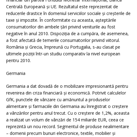
Centrală Europeană şi UE. Rezultatul este reprezentat de
reducerile drastice în domeniul serviciilor sociale şi creşterile de
taxe şi impozite. În conformitate cu aceasta, aşteptările
consumatorilor din ambele ţări privind veniturile au fost
negative în anul 2010. Dispoziţia de a cumpăra, de asemenea,
a fost afectată de temerile consumatorilor privind viitorul.
România şi Grecia, împreună cu Portugalia, s-au clasat pe
ultimele poziţii într-un studiu comparativ la nivel european
pentru 2010.
Germania
Germania a dat dovadă de o mobilizare impresionantă pentru
revenirea din criza financiară şi economică. Potrivit calculelor
GfK, punctele de vânzare cu amănuntul a produselor
alimentare şi farmaciile din Germania au înregistrat o creştere
a vânzărilor pentru anul trecut. Cu o creştere de 1,2%, aceasta
a realizat un volum de vânzări de 154 miliarde EUR, ceea ce
reprezintă un nou record. Segmentul de produse nealimentare
– domenii precum bunuri electronice, textile, mobilier şi