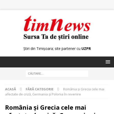
Știri din Timișoara; site partener cu
UZPR
ACASĂ
FĂRĂ CATEGORIE
România şi Grecia cele mai
afectate de criză, Germania şi Polonia în revenire
România şi Grecia cele mai