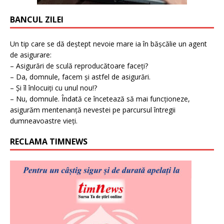
BANCUL ZILEI
Un tip care se dă deștept nevoie mare ia în bășcălie un agent
de asigurare:
– Asigurări de sculă reproducătoare faceți?
– Da, domnule, facem și astfel de asigurări.
– Și îl înlocuiți cu unul nou!?
– Nu, domnule. Îndată ce încetează să mai funcționeze,
asigurăm mentenanță nevestei pe parcursul întregii
dumneavoastre vieți.
RECLAMA TIMNEWS