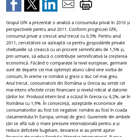
Grupul GfK a prezentat o analiză a consumului privat în 2010 şi
perspectivele pentru anul 2011. Conform prognozei GfK,
consumul privat a crescut anul trecut cu 0,5%. Pentru anul
2011, cercetătorii se aşteaptă ca pentru gospodăriile private
cheltuielile să crească cu un procent semnificativ de 1,5% şi,
prin urmare, să aducă o contribuţie semnificativă la creşterea
economică. Făcând o comparaţie la nivel european, germanii
sunt de departe cei mai optimişti atunci când vine vorba de
consum, în vreme ce românii şi grecii o duc cel mai greu.
Anul trecut, consumatorii din România şi Grecia au simţit cel
mai intens efectele crizei financiare şi nivelul ridicat al datoriei
ţărilor lor. Produsul intern brut a scăzut în Grecia cu 4,2%, iar în
România cu 1,9%. În consecinţă, aşteptările economice ale
consumatorilor au fost tot negative: românii au fost în coada
clasamentului în Europa, urmaţi de greci. Guvernele din ambele
ţări se află sub o mare presiune internaţională pentru a-şi
reduce deficitele bugetare, deoarece ei au primit ajutor
financiar din partea Fondului Monetar Internaţional, Banca