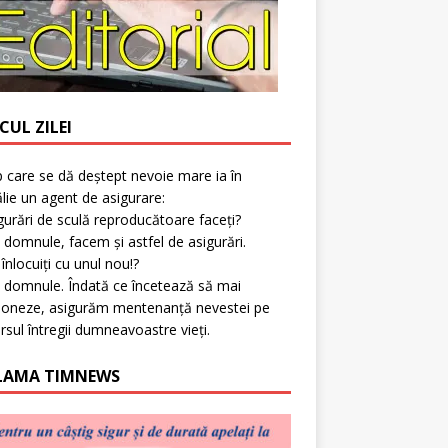
CUL ZILEI
p care se dă deștept nevoie mare ia în
lie un agent de asigurare:
gurări de sculă reproducătoare faceți?
 domnule, facem și astfel de asigurări.
l înlocuiți cu unul nou!?
 domnule. Îndată ce încetează să mai
ioneze, asigurăm mentenanță nevestei pe
rsul întregii dumneavoastre vieți.
LAMA TIMNEWS