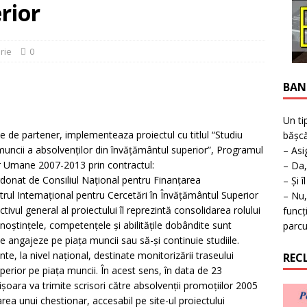
ţie la expoziţie în Reşiţa!
BANAT
rior
rie
0
BAN
Un ti
te de partener, implementeaza proiectul cu titlul “Studiu
bășcă
 muncii a absolvenţilor din învăţământul superior”, Programul
– Asi
r Umane 2007-2013 prin contractul:
– Da,
onat de Consiliul Naţional pentru Finanţarea
– Și î
rul Internaţional pentru Cercetări în Învăţământul Superior
– Nu,
tivul general al proiectului îl reprezintă consolidarea rolului
funcț
unoştinţele, competenţele şi abilităţile dobândite sunt
parcu
e angajeze pe piaţa muncii sau să-şi continuie studiile.
e, la nivel naţional, destinate monitorizării traseului
REC
perior pe piaţa muncii. În acest sens, în data de 23
şoara va trimite scrisori către absolvenţii promoţiilor 2005
area unui chestionar, accesabil pe site-ul proiectului