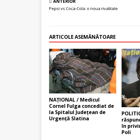
ANTERIOR
Pepsi vs Coca-Cola: o noua rivalitate
ARTICOLE ASEMĂNĂTOARE
NAŢIONAL / Medicul
Cornel Fulga concediat de
la Spitalul Judeţean de
POLITIC
Urgenţă Slatina
răspund
în privi
Poli