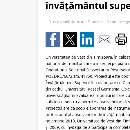
[ 5 august 2026 ]
Invita
învăţământul supe
17 noiembrie 2010
admin
Fără catego
Universitatea de Vest din Timişoara, în calita
naţional de monitorizare a inserţiei pe piaţa
Operational Sectorial Dezvoltarea Resurselo
POSDRU/60/2.1/S/41750. Proiectul este coord
Învăţământului Superior în colaborare cu Cent
din cadrul Universităţii Kassel Germania. Obiec
universităţilor în evaluarea modului în care c
suficiente pentru a permite absolvenţilor să s
Proiectul are ca scop elaborarea de instrument
profesional al absolvenţilor de învăţământ su
noiembrie 2010, Universitate de Vest din Timi
şi 2009, cu invitaţia de a participa la complet