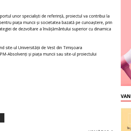
portul unor specialişti de referinţă, proiectul va contribui la
pentru piaţa muncii şi societatea bazată pe cunoaştere, prin
trategiei de dezvoltare a învăţământului superior cu dinamica
d site-ul Universităţii de Vest din Timişoara
PM-Absolvenţi şi piaţa muncii sau site-ul proiectului
VAN