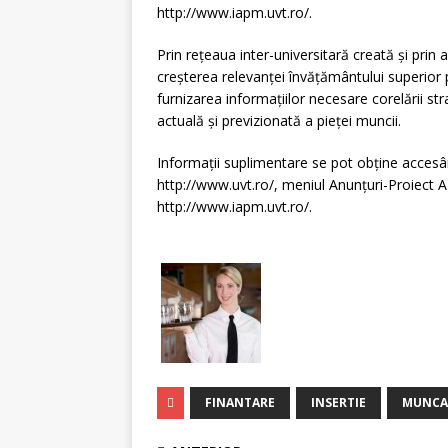
http://www.iapm.uvt.ro/.
Prin reţeaua inter-universitară creată şi prin a
creşterea relevanţei învăţământului superior 
furnizarea informaţiilor necesare corelării s
actuală şi previzionată a pieţei muncii.
Informaţii suplimentare se pot obţine accesân
http://www.uvt.ro/, meniul Anunţuri-Proiect A
http://www.iapm.uvt.ro/.
FINANTARE
INSERTIE
MUNCA