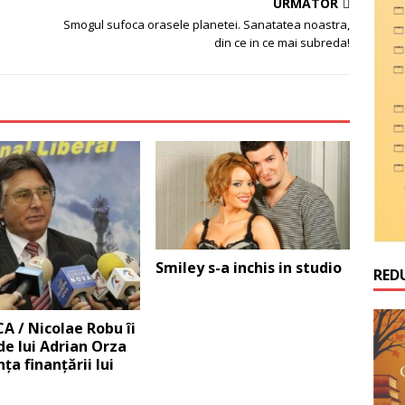
URMĂTOR
Smogul sufoca orasele planetei. Sanatatea noastra,
din ce in ce mai subreda!
Smiley s-a inchis in studio
RED
A / Nicolae Robu îi
e lui Adrian Orza
nţa finanţării lui