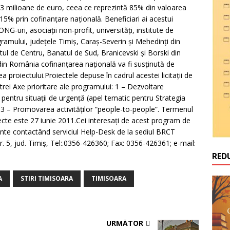
5,3 milioane de euro, ceea ce reprezintă 85% din valoarea
15% prin cofinanţare naţională. Beneficiari ai acestui
ONG-uri, asociaţii non-profit, universităţi, institute de
rogramului, judeţele Timiş, Caraş-Severin şi Mehedinţi din
ul de Centru, Banatul de Sud, Branicevski şi Borski din
 din România cofinanţarea naţională va fi susţinută de
roiectului.Proiectele depuse în cadrul acestei licitaţii de
 trei Axe prioritare ale programului: 1 – Dezvoltare
 pentru situaţii de urgenţă (apel tematic pentru Strategia
 3 – Promovarea activităţilor “people-to-people”. Termenul
ecte este 27 iunie 2011.Cei interesaţi de acest program de
nte contactând serviciul Help-Desk de la sediul BRCT
r. 5, jud. Timiş, Tel:.0356-426360; Fax: 0356-426361; e-mail:
RED
A
STIRI TIMISOARA
TIMISOARA
URMĂTOR