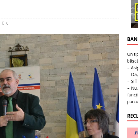
ţie la expoziţie în Reşiţa!
BANAT
0
BAN
Un ti
bășcă
– Asi
– Da,
– Și î
– Nu,
funcț
parcu
REC