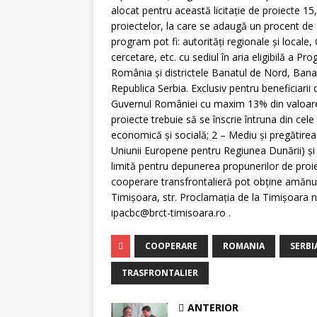
alocat pentru această licitaţie de proiecte 1
proiectelor, la care se adaugă un procent de 
program pot fi: autorităţi regionale şi locale, 
cercetare, etc. cu sediul în aria eligibilă a P
România şi districtele Banatul de Nord, Banat
Republica Serbia. Exclusiv pentru beneficiarii
Guvernul României cu maxim 13% din valoarea p
proiecte trebuie să se înscrie întruna din cele
economică şi socială; 2 – Mediu şi pregătirea
Uniunii Europene pentru Regiunea Dunării) şi
limită pentru depunerea propunerilor de proi
cooperare transfrontalieră pot obţine amănu
Timişoara, str. Proclamaţia de la Timişoara n
ipacbc@brct-timisoara.ro .
COOPERARE
ROMANIA
SERBI
TRASFRONTALIER
ANTERIOR