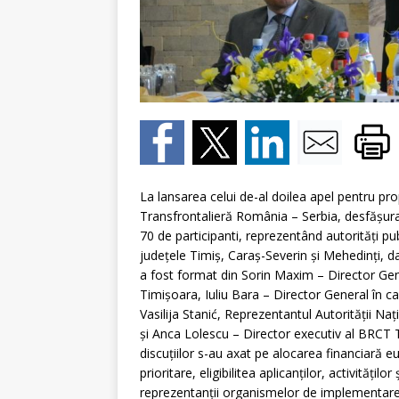
La lansarea celui de-al doilea apel pentru p
Transfrontalieră România – Serbia, desfăşurat
70 de participanti, reprezentând autorităţi pub
judeţele Timiş, Caraş-Severin şi Mehedinţi, dar
a fost format din Sorin Maxim – Director Gen
Timişoara, Iuliu Bara – Director General în 
Vasilija Stanić, Reprezentantul Autorităţii Na
şi Anca Lolescu – Director executiv al BRCT 
discuţiilor s-au axat pe alocarea financiară 
prioritare, eligibilitea aplicanţilor, activităţilor
reprezentanţii organismelor de implementare 