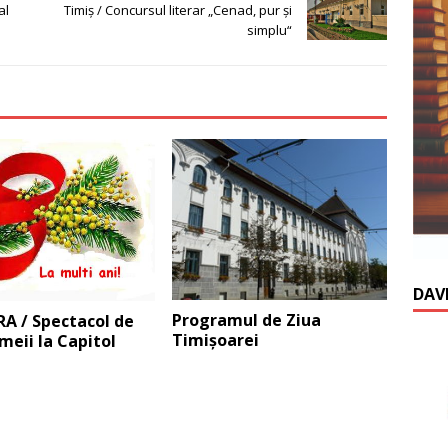
al
Timiş / Concursul literar „Cenad, pur și
simplu“
DAV
Programul de Ziua
A / Spectacol de
Timişoarei
meii la Capitol