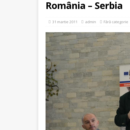
[ 5 august 2026 ]
Invita
România – Serbia
31 martie 2011
admin
Fără categorie