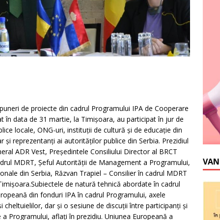
ropuneri de proiecte din cadrul Programului IPA de Cooperare
 în data de 31 martie, la Timişoara, au participat în jur de
lice locale, ONG-uri, instituţii de cultură şi de educaţie din
 şi reprezentanţi ai autorităţilor publice din Serbia. Prezidiul
eral ADR Vest, Preşedintele Consiliului Director al BRCT
VAN
cadrul MDRT, Şeful Autorităţii de Management a Programului,
ţionale din Serbia, Răzvan Trapiel – Consilier în cadrul MDRT
Timişoara.Subiectele de natură tehnică abordate în cadrul
europeană din fonduri IPA în cadrul Programului, axele
 şi cheltuielilor, dar şi o sesiune de discuţii între participanţi şi
a Programului, aflaţi în prezidiu. Uniunea Europeană a