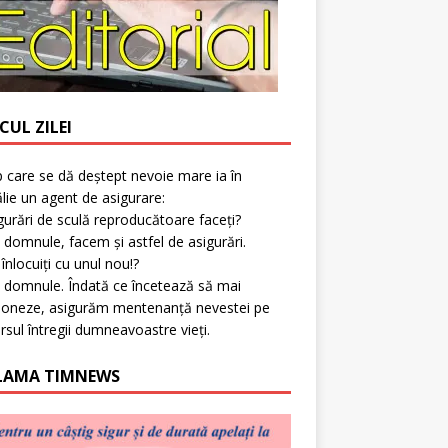
CUL ZILEI
p care se dă deștept nevoie mare ia în
lie un agent de asigurare:
gurări de sculă reproducătoare faceți?
 domnule, facem și astfel de asigurări.
l înlocuiți cu unul nou!?
 domnule. Îndată ce încetează să mai
ioneze, asigurăm mentenanță nevestei pe
rsul întregii dumneavoastre vieți.
LAMA TIMNEWS