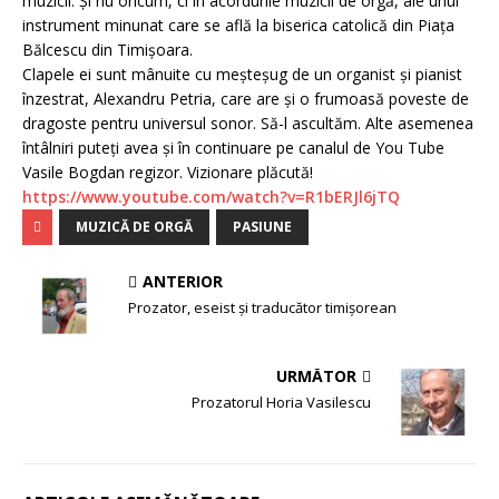
muzicii. Și nu oricum, ci în acordurile muzicii de orgă, ale unui
instrument minunat care se află la biserica catolică din Piața
Bălcescu din Timișoara.
Clapele ei sunt mânuite cu meșteșug de un organist și pianist
înzestrat, Alexandru Petria, care are și o frumoasă poveste de
dragoste pentru universul sonor. Să-l ascultăm. Alte asemenea
întâlniri puteți avea și în continuare pe canalul de You Tube
Vasile Bogdan regizor. Vizionare plăcută!
https://www.youtube.com/watch?
v=R1bERJl6jTQ
MUZICĂ DE ORGĂ
PASIUNE
ANTERIOR
Prozator, eseist și traducător timişorean
URMĂTOR
Prozatorul Horia Vasilescu