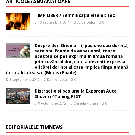
ARTICOLE ASEMĂNĂTOARE
TIMP LIBER / Semnificaţia viselor: foc
10 septembrie 2011
Anda Deliu
0
Despre dor: Orice ar fi, pasiune sau dorinţă,
sete sau foame de experienţă, toate
acestea se pot exprima în limba română
prin cuvântul dor, care a devenit expresia
oricărei dorinţe şi care implică fiinţa umană
în totalitatea sa. (Mircea Eliade)
5 septembrie 2012
Dan Ionescu
0
Distractie si pasiune la Exporom Auto
Show si 4Tuning FEST
8 octombrie 2012
Daniela Florian
0
EDITORIALELE TIMNEWS