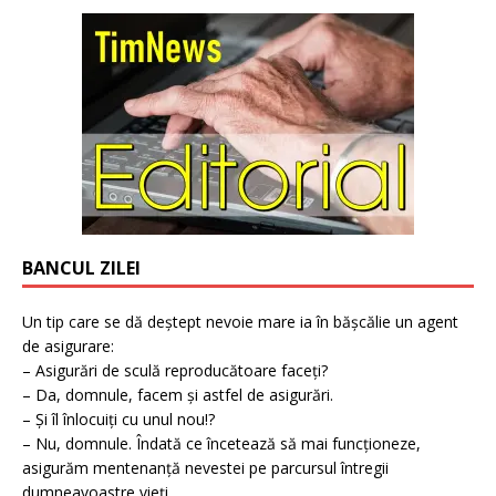
BANCUL ZILEI
Un tip care se dă deștept nevoie mare ia în bășcălie un agent
de asigurare:
– Asigurări de sculă reproducătoare faceți?
– Da, domnule, facem și astfel de asigurări.
– Și îl înlocuiți cu unul nou!?
– Nu, domnule. Îndată ce încetează să mai funcționeze,
asigurăm mentenanță nevestei pe parcursul întregii
dumneavoastre vieți.