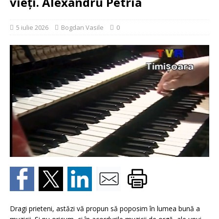
vieți. Alexandru Petria
5 iulie 2026
Bogdan Vasile
0
Dragi prieteni, astăzi vă propun să poposim în lumea bună a