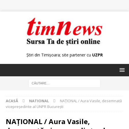
Știri din Timișoara; site partener cu
UZPR
ACASĂ
NATIONAL
NAŢIONAL / Aura Vasile, desemnată
vicepreşedinte al UNPR Bucureşti
NAŢIONAL / Aura Vasile,