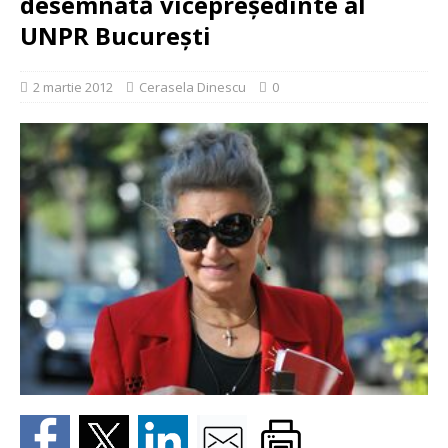
desemnată vicepreşedinte al
UNPR Bucureşti
2 martie 2012
Cerasela Dinescu
0