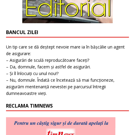
BANCUL ZILEI
Un tip care se dă deștept nevoie mare ia în bășcălie un agent
de asigurare:
– Asigurări de sculă reproducătoare faceți?
– Da, domnule, facem și astfel de asigurări.
– Și îl înlocuiți cu unul nou!?
– Nu, domnule. Îndată ce încetează să mai funcționeze,
asigurăm mentenanță nevestei pe parcursul întregii
dumneavoastre vieți.
RECLAMA TIMNEWS