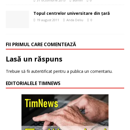
31 octombrie 2013
admin
0
Topul centrelor universitare din țară
19 august 2011
Anda Deliu
0
FII PRIMUL CARE COMENTEAZĂ
Lasă un răspuns
Trebuie să fii
autentificat
pentru a publica un comentariu.
EDITORIALELE TIMNEWS