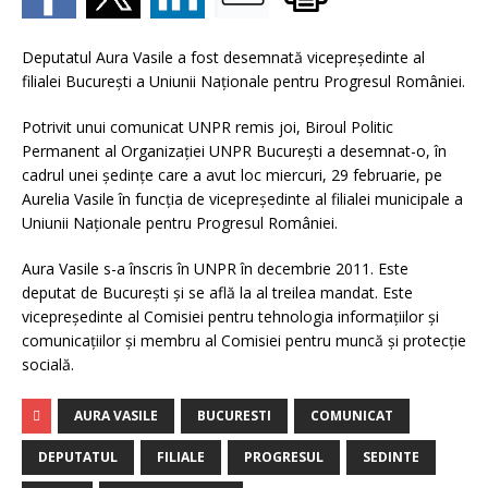
Deputatul Aura Vasile a fost desemnată vicepreşedinte al
filialei Bucureşti a Uniunii Naţionale pentru Progresul României.
Potrivit unui comunicat UNPR remis joi, Biroul Politic
Permanent al Organizaţiei UNPR Bucureşti a desemnat-o, în
cadrul unei şedinţe care a avut loc miercuri, 29 februarie, pe
Aurelia Vasile în funcţia de vicepreşedinte al filialei municipale a
Uniunii Naţionale pentru Progresul României.
Aura Vasile s-a înscris în UNPR în decembrie 2011. Este
deputat de Bucureşti şi se află la al treilea mandat. Este
vicepreşedinte al Comisiei pentru tehnologia informaţiilor şi
comunicaţiilor şi membru al Comisiei pentru muncă şi protecţie
socială.
AURA VASILE
BUCURESTI
COMUNICAT
DEPUTATUL
FILIALE
PROGRESUL
SEDINTE