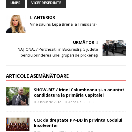
UNPR
VICEPRESEDINTE
ANTERIOR
Vine sau nu Lepa Brena la Timisoara?
URMĂTOR
NAŢIONAL / Percheziţii în Bucureşti şi 5 judeţe
pentru prinderea unei grupări de proxeneţi
ARTICOLE ASEMĂNĂTOARE
SHOW-BIZ / Irinel Columbeanu şi-a anunţat
candidatura la primăria Capitalei
3 ianuarie 2012
Anda Deliu
0
CCR da dreptate PP-DD in privinta Codului
Insolventei