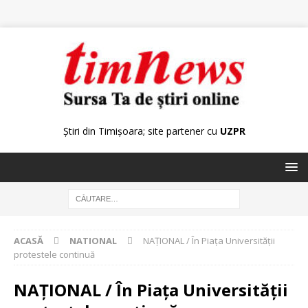
Știri din Timișoara; site partener cu
UZPR
ACASĂ
NATIONAL
NAŢIONAL / În Piaţa Universităţii
protestele continuă
NAŢIONAL / În Piaţa Universităţii