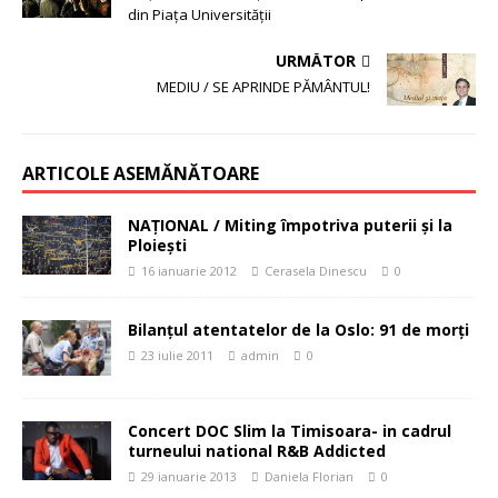
din Piaţa Universităţii
URMĂTOR
MEDIU / SE APRINDE PĂMÂNTUL!
ARTICOLE ASEMĂNĂTOARE
NAŢIONAL / Miting împotriva puterii şi la
Ploieşti
16 ianuarie 2012
Cerasela Dinescu
0
Bilanţul atentatelor de la Oslo: 91 de morţi
23 iulie 2011
admin
0
Concert DOC Slim la Timisoara- in cadrul
turneului national R&B Addicted
29 ianuarie 2013
Daniela Florian
0