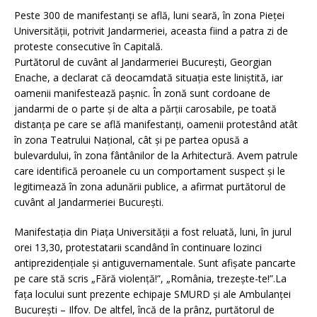
Peste 300 de manifestanţi se află, luni seară, în zona Pieţei
Universităţii, potrivit Jandarmeriei, aceasta fiind a patra zi de
proteste consecutive în Capitală.
Purtătorul de cuvânt al Jandarmeriei Bucureşti, Georgian
Enache, a declarat că deocamdată situaţia este liniştită, iar
oamenii manifestează paşnic. În zonă sunt cordoane de
jandarmi de o parte şi de alta a părţii carosabile, pe toată
distanţa pe care se află manifestanţi, oamenii protestând atât
în zona Teatrului Naţional, cât şi pe partea opusă a
bulevardului, în zona fântânilor de la Arhitectură. Avem patrule
care identifică peroanele cu un comportament suspect şi le
legitimează în zona adunării publice, a afirmat purtătorul de
cuvânt al Jandarmeriei Bucureşti.
Manifestaţia din Piaţa Universităţii a fost reluată, luni, în jurul
orei 13,30, protestatarii scandând în continuare lozinci
antiprezidenţiale şi antiguvernamentale. Sunt afişate pancarte
pe care stă scris „Fără violenţă!”, „România, trezeşte-te!”.La
faţa locului sunt prezente echipaje SMURD şi ale Ambulanţei
Bucureşti – Ilfov. De altfel, încă de la prânz, purtătorul de