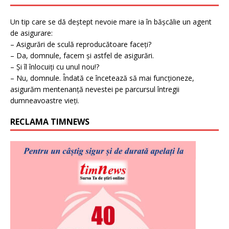
Un tip care se dă deștept nevoie mare ia în bășcălie un agent
de asigurare:
– Asigurări de sculă reproducătoare faceți?
– Da, domnule, facem și astfel de asigurări.
– Și îl înlocuiți cu unul nou!?
– Nu, domnule. Îndată ce încetează să mai funcționeze,
asigurăm mentenanță nevestei pe parcursul întregii
dumneavoastre vieți.
RECLAMA TIMNEWS