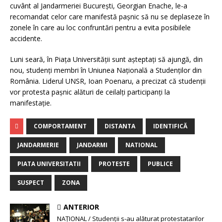
cuvânt al Jandarmeriei Bucureşti, Georgian Enache, le-a
recomandat celor care manifestă paşnic să nu se deplaseze în
zonele în care au loc confruntări pentru a evita posibilele
accidente.
Luni seară, în Piaţa Universităţii sunt aşteptaţi să ajungă, din
nou, studenţi membri în Uniunea Naţională a Studenţilor din
România. Liderul UNSR, Ioan Poenaru, a precizat că studenţii
vor protesta paşnic alături de ceilalţi participanţi la
manifestaţie.
COMPORTAMENT
DISTANTA
IDENTIFICĂ
JANDARMERIE
JANDARMI
NATIONAL
PIATA UNIVERSITATII
PROTESTE
PUBLICE
SUSPECT
ZONA
ANTERIOR
NAŢIONAL / Studenţii s-au alăturat protestatarilor