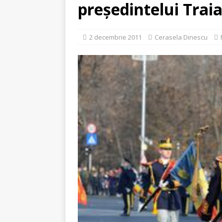
[ 5 august 2026 ]
Invita
preşedintelui Trai
2 decembrie 2011
Cerasela Dinescu