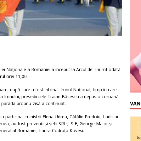
ilei Naţionale a României a început la Arcul de Triumf odată
rul orei 11,00.
oare, după care a fost intonat Imnul Naţional, timp în care
area Imnului, preşedintele Traian Băsescu a depus o coroană
VAN
e parada propriu-zisă a continuat.
au participat miniştrii Elena Udrea, Cătălin Predoiu, Ladislau
nea, au fost prezenţi şi şefii SRI şi SIE, George Maior şi
eneral al României, Laura Codruţa Kovesi.