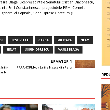
Vasile Blaga, vicepreşedintele Senatului Cristian Diaconescu,
edinte Emil Constantinescu, preşedintele PRM, Corneliu
 general al Capitalei, Sorin Oprescu, precum şi
OI
FESTIVITATI
GARDA
MILITARA
NEAM
SENAT
SORIN OPRESCU
VASILE BLAGA
URMĂTOR
nii i-
PARANORMAL / Liniile Nazca din Peru
ar l-
RED