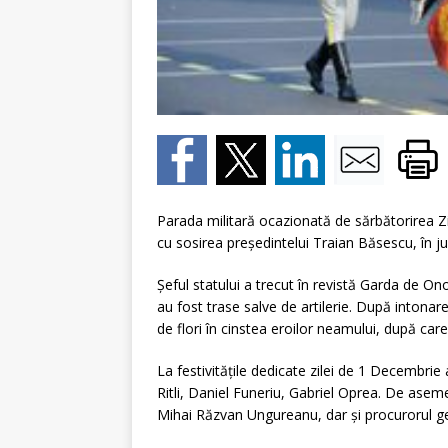
Parada militară ocazionată de sărbătorirea Z
cu sosirea preşedintelui Traian Băsescu, în ju
Şeful statului a trecut în revistă Garda de On
au fost trase salve de artilerie. După inton
de flori în cinstea eroilor neamului, după car
La festivităţile dedicate zilei de 1 Decembrie 
Ritli, Daniel Funeriu, Gabriel Oprea. De aseme
Mihai Răzvan Ungureanu, dar şi procurorul g