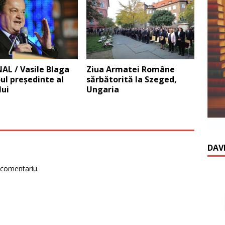
AL / Vasile Blaga
Ziua Armatei Române
ul preşedinte al
sărbătorită la Szeged,
lui
Ungaria
DAV
 comentariu.