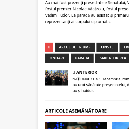
Au mai fost prezenţi preşedintele Senatului, 
fostul premier Nicolae Văcăroiu, fostul preş
Vadim Tudor. La paradă au asistat şi primarul
reprezentanţi ai corpului diplomatic.
ARCUL DE TRIUMF
CINSTE
ER
ONOARE
PARADA
SARBATORIREA
ANTERIOR
NAŢIONAL / De 1 Decembrie, româ
au urat sănătate preşedintelui, d
au şi huiduit
ARTICOLE ASEMĂNĂTOARE