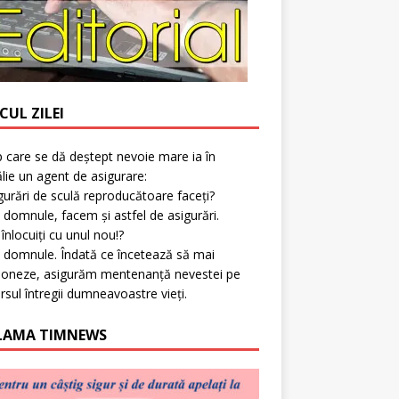
CUL ZILEI
p care se dă deștept nevoie mare ia în
lie un agent de asigurare:
gurări de sculă reproducătoare faceți?
 domnule, facem și astfel de asigurări.
l înlocuiți cu unul nou!?
 domnule. Îndată ce încetează să mai
ioneze, asigurăm mentenanță nevestei pe
rsul întregii dumneavoastre vieți.
LAMA TIMNEWS