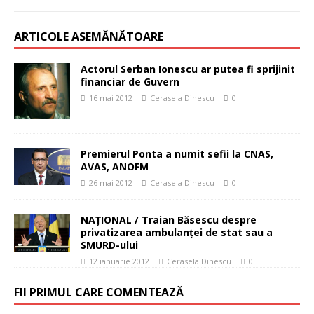
ARTICOLE ASEMĂNĂTOARE
Actorul Serban Ionescu ar putea fi sprijinit
financiar de Guvern
16 mai 2012
Cerasela Dinescu
0
Premierul Ponta a numit sefii la CNAS,
AVAS, ANOFM
26 mai 2012
Cerasela Dinescu
0
NAŢIONAL / Traian Băsescu despre
privatizarea ambulanţei de stat sau a
SMURD-ului
12 ianuarie 2012
Cerasela Dinescu
0
FII PRIMUL CARE COMENTEAZĂ