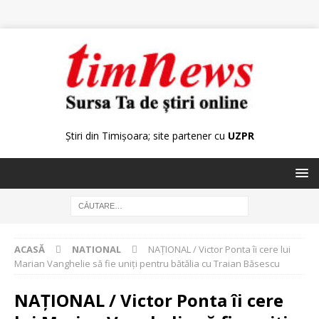
Știri din Timișoara; site partener cu
UZPR
ACASĂ
NATIONAL
NAŢIONAL / Victor Ponta îi cere lui
Marian Vanghelie să fie uniţi pentru bătălia cu Traian Băsescu
NAŢIONAL / Victor Ponta îi cere