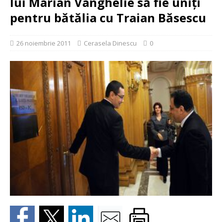
lui Marian Vanghelie să fie uniţi
pentru bătălia cu Traian Băsescu
26 noiembrie 2011
Cerasela Dinescu
0