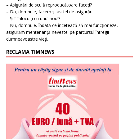
– Asigurări de sculă reproducătoare faceți?
– Da, domnule, facem și astfel de asigurări.
– Și îl înlocuiți cu unul nou!?
– Nu, domnule. Îndată ce încetează să mai funcționeze,
asigurăm mentenanță nevestei pe parcursul întregii
dumneavoastre vieți.
RECLAMA TIMNEWS