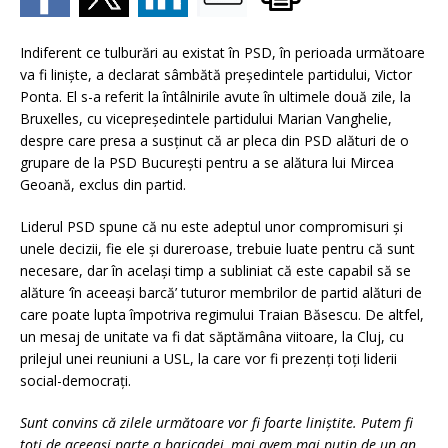
Indiferent ce tulburări au existat în PSD, în perioada următoare
va fi linişte, a declarat sâmbătă preşedintele partidului, Victor
Ponta. El s-a referit la întâlnirile avute în ultimele două zile, la
Bruxelles, cu vicepreşedintele partidului Marian Vanghelie,
despre care presa a susţinut că ar pleca din PSD alături de o
grupare de la PSD Bucureşti pentru a se alătura lui Mircea
Geoană, exclus din partid.
Liderul PSD spune că nu este adeptul unor compromisuri şi
unele decizii, fie ele şi dureroase, trebuie luate pentru că sunt
necesare, dar în acelaşi timp a subliniat că este capabil să se
alăture ‘în aceeaşi barcă’ tuturor membrilor de partid alături de
care poate lupta împotriva regimului Traian Băsescu. De altfel,
un mesaj de unitate va fi dat săptămâna viitoare, la Cluj, cu
prilejul unei reuniuni a USL, la care vor fi prezenţi toţi liderii
social-democraţi.
Sunt convins că zilele următoare vor fi foarte liniştite. Putem fi
toţi de aceeaşi parte a baricadei, mai avem mai puţin de un an