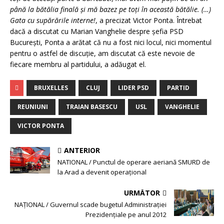
până la bătălia finală şi mă bazez pe toţi în această bătălie. (…)
Gata cu supărările interne!
, a precizat Victor Ponta. Întrebat
dacă a discutat cu Marian Vanghelie despre şefia PSD
Bucureşti, Ponta a arătat că nu a fost nici locul, nici momentul
pentru o astfel de discuţie, am discutat că este nevoie de
fiecare membru al partidului, a adăugat el.
BRUXELLES
CLUJ
LIDER PSD
PARTID
REUNIUNI
TRAIAN BASESCU
USL
VANGHELIE
VICTOR PONTA
ANTERIOR
NATIONAL / Punctul de operare aeriană SMURD de
la Arad a devenit operaţional
URMĂTOR
NAŢIONAL / Guvernul scade bugetul Administraţiei
Prezidenţiale pe anul 2012