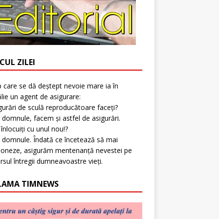
CUL ZILEI
p care se dă deștept nevoie mare ia în
lie un agent de asigurare:
gurări de sculă reproducătoare faceți?
 domnule, facem și astfel de asigurări.
l înlocuiți cu unul nou!?
 domnule. Îndată ce încetează să mai
ioneze, asigurăm mentenanță nevestei pe
rsul întregii dumneavoastre vieți.
LAMA TIMNEWS