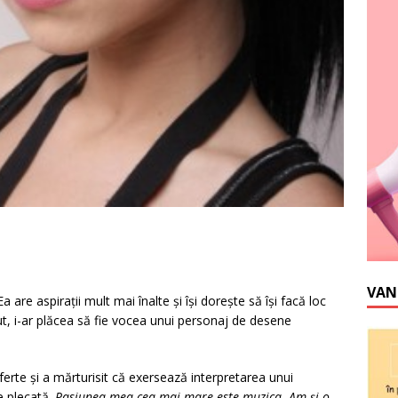
VAN
are aspiraţii mult mai înalte şi îşi doreşte să îşi facă loc
ut, i-ar plăcea să fie vocea unui personaj de desene
ferte şi a mărturisit că exersează interpretarea unui
e plecată.
Pasiunea mea cea mai mare este muzica. Am şi o