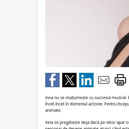
Inna nu se mulţumeşte cu succesul muzical. Ea 
încet-încet în domeniul actoriei. Pentru încep
animate.
Inna se pregăteşte deja dacă pe viitor apar o
personaj de desene animate atunci când est