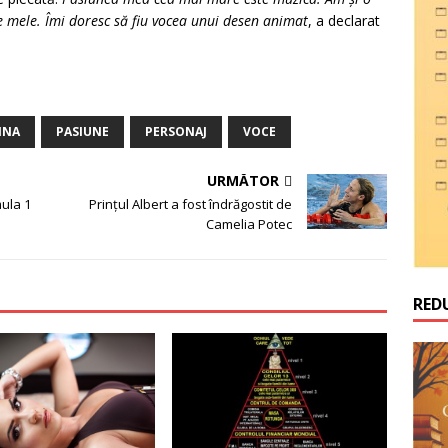
le mele. Îmi doresc să fiu vocea unui desen animat
, a declarat
NNA
PASIUNE
PERSONAJ
VOCE
URMĂTOR
ula 1
Prinţul Albert a fost îndrăgostit de
Camelia Potec
RED