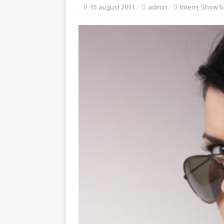
[ 5 august 2026 ]
Invita
15 august 2011
admin
Intern
,
Show b