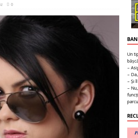
ţie la expoziţie în Reşiţa!
BANAT
iz
0
BAN
Un ti
bășcă
– Asi
– Da,
– Și î
– Nu,
funcț
parcu
REC