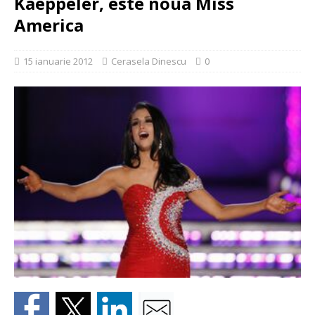
Kaeppeler, este noua Miss
America
15 ianuarie 2012
Cerasela Dinescu
0