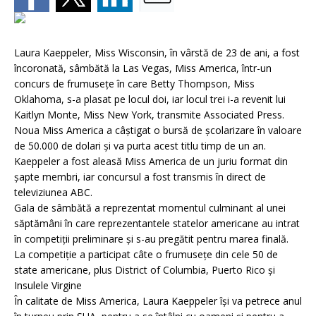
Laura Kaeppeler, Miss Wisconsin, în vârstă de 23 de ani, a fost
încoronată, sâmbătă la Las Vegas, Miss America, într-un
concurs de frumuseţe în care Betty Thompson, Miss
Oklahoma, s-a plasat pe locul doi, iar locul trei i-a revenit lui
Kaitlyn Monte, Miss New York, transmite Associated Press.
Noua Miss America a câştigat o bursă de şcolarizare în valoare
de 50.000 de dolari şi va purta acest titlu timp de un an.
Kaeppeler a fost aleasă Miss America de un juriu format din
şapte membri, iar concursul a fost transmis în direct de
televiziunea ABC.
Gala de sâmbătă a reprezentat momentul culminant al unei
săptămâni în care reprezentantele statelor americane au intrat
în competiţii preliminare şi s-au pregătit pentru marea finală.
La competiţie a participat câte o frumuseţe din cele 50 de
state americane, plus District of Columbia, Puerto Rico şi
Insulele Virgine
În calitate de Miss America, Laura Kaeppeler îşi va petrece anul