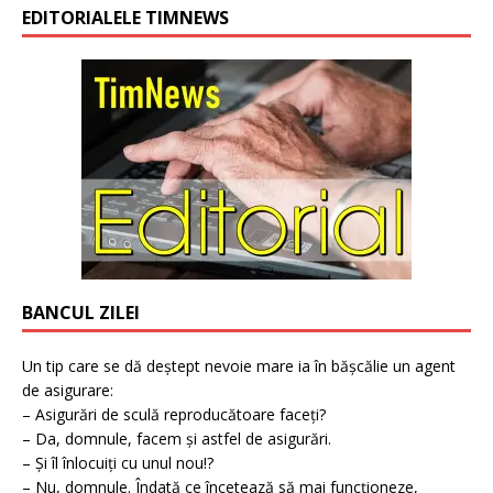
EDITORIALELE TIMNEWS
BANCUL ZILEI
Un tip care se dă deștept nevoie mare ia în bășcălie un agent
de asigurare:
– Asigurări de sculă reproducătoare faceți?
– Da, domnule, facem și astfel de asigurări.
– Și îl înlocuiți cu unul nou!?
– Nu, domnule. Îndată ce încetează să mai funcționeze,