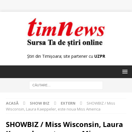
Știri din Timișoara; site partener cu
UZPR
ACASĂ
SHOW BIZ
EXTERN
SHOWBIZ / Miss
Wisconsin, Laura Kaeppeler, este noua Miss America
SHOWBIZ / Miss Wisconsin, Laura