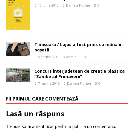
10 iunie 2013
Daniela Florian
0
Timişoara / Lajos a fost prins cu mâna în
poşetă
5 aprilie 2011
admin
0
Concurs interjudetean de creatie plastica
“Zambetul Primaverii”
7 martie 2016
Daniela Florian
0
FII PRIMUL CARE COMENTEAZĂ
Lasă un răspuns
Trebuie să fii
autentificat
pentru a publica un comentariu.