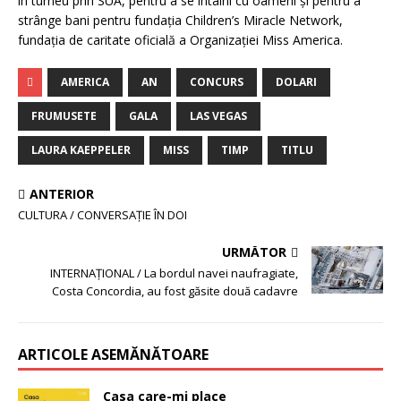
în turneu prin SUA, pentru a se întâlni cu oameni şi pentru a
strânge bani pentru fundaţia Children’s Miracle Network,
fundaţia de caritate oficială a Organizaţiei Miss America.
AMERICA
AN
CONCURS
DOLARI
FRUMUSETE
GALA
LAS VEGAS
LAURA KAEPPELER
MISS
TIMP
TITLU
ANTERIOR
CULTURA / CONVERSAŢIE ÎN DOI
URMĂTOR
INTERNAŢIONAL / La bordul navei naufragiate,
Costa Concordia, au fost găsite două cadavre
ARTICOLE ASEMĂNĂTOARE
Casa care-mi place