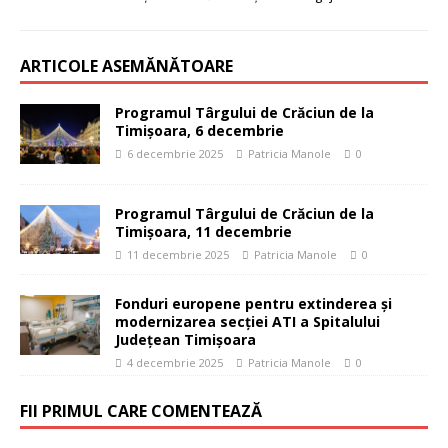
ARTICOLE ASEMĂNĂTOARE
Programul Târgului de Crăciun de la
Timișoara, 6 decembrie
6 decembrie 2025
Patricia Manole
0
Programul Târgului de Crăciun de la
Timișoara, 11 decembrie
11 decembrie 2025
Patricia Manole
0
Fonduri europene pentru extinderea şi
modernizarea secţiei ATI a Spitalului
Judeţean Timişoara
4 decembrie 2025
Patricia Manole
0
FII PRIMUL CARE COMENTEAZĂ