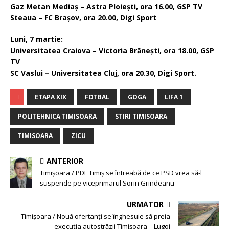
Gaz Metan Mediaş – Astra Ploieşti, ora 16.00, GSP TV
Steaua – FC Braşov, ora 20.00, Digi Sport
Luni, 7 martie:
Universitatea Craiova – Victoria Brăneşti, ora 18.00, GSP
TV
SC Vaslui – Universitatea Cluj, ora 20.30, Digi Sport.
ETAPA XIX
FOTBAL
GOGA
LIFA 1
POLITEHNICA TIMISOARA
STIRI TIMISOARA
TIMISOARA
ZICU
ANTERIOR
Timişoara / PDL Timiş se întreabă de ce PSD vrea să-l
suspende pe viceprimarul Sorin Grindeanu
URMĂTOR
Timişoara / Nouă ofertanţi se înghesuie să preia
execuţia autostrăzii Timişoara – Lugoj