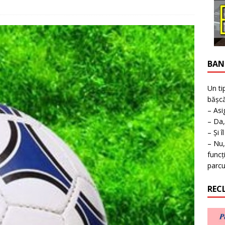
ţie la expoziţie în Reşiţa!
BANAT
BAN
Un ti
bășcă
– Asi
– Da,
– Și î
– Nu,
funcț
parcu
REC