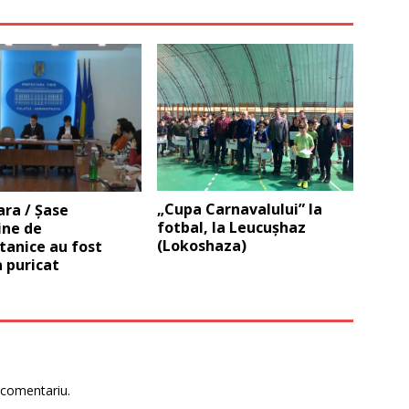
„Cupa Carnavalului” la
ra / Șase
fotbal, la Leucuşhaz
ne de
(Lokoshaza)
tanice au fost
a puricat
 comentariu.