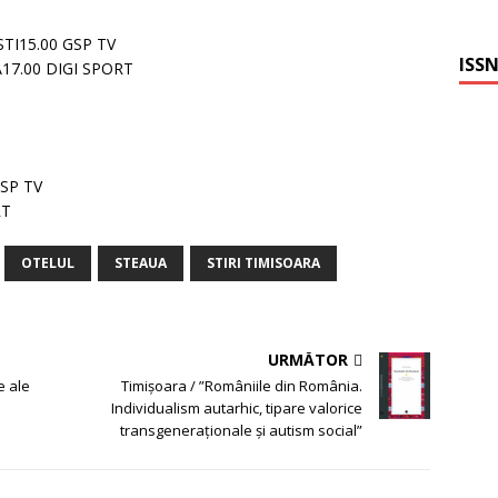
STI15.00 GSP TV
ISSN
17.00 DIGI SPORT
GSP TV
RT
OTELUL
STEAUA
STIRI TIMISOARA
URMĂTOR
e ale
Timişoara / ”Româniile din România.
Individualism autarhic, tipare valorice
transgeneraționale și autism social”