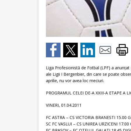
Liga Profesionistă de Fotbal (LPF) a anunţat p
ale Ligii I Bergenbier, din care se poate observ
aprilie, nu vor avea loc meciuri.
PROGRAMUL CELEI DE-A XXIII-A ETAPE A LIG
VINERI, 01.04.2011
FC ASTRA – CS VICTORIA BRANESTI 15.00 G
SC FC VASLUI – CS UNIREA URZICENI 17.00
FC BRASOV – FC OTELUL GALATI 18.45 DIG