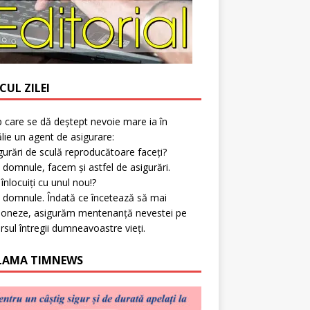
CUL ZILEI
p care se dă deștept nevoie mare ia în
lie un agent de asigurare:
gurări de sculă reproducătoare faceți?
 domnule, facem și astfel de asigurări.
l înlocuiți cu unul nou!?
 domnule. Îndată ce încetează să mai
ioneze, asigurăm mentenanță nevestei pe
rsul întregii dumneavoastre vieți.
LAMA TIMNEWS