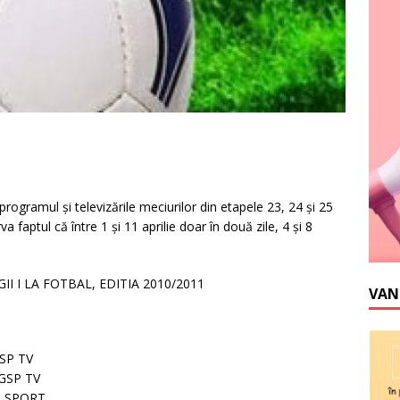
rogramul şi televizările meciurilor din etapele 23, 24 şi 25
a faptul că între 1 şi 11 aprilie doar în două zile, 4 şi 8
II I LA FOTBAL, EDITIA 2010/2011
VAN
SP TV
 GSP TV
I SPORT