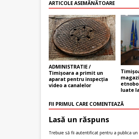
ARTICOLE ASEMĂNĂTOARE
ADMINISTRATIE /
Timișoa
Timişoara a primit un
magazi
aparat pentru inspecţia
etnobo
video a canalelor
luate l
FII PRIMUL CARE COMENTEAZĂ
Lasă un răspuns
Trebuie să fii
autentificat
pentru a publica un