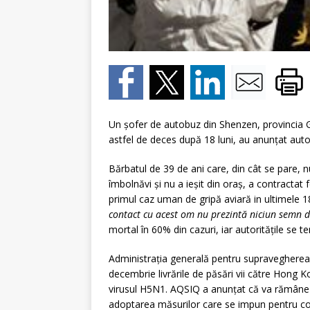
Un şofer de autobuz din Shenzen, provincia G
astfel de deces după 18 luni, au anunţat autor
Bărbatul de 39 de ani care, din cât se pare, n
îmbolnăvi şi nu a ieşit din oraş, a contractat 
primul caz uman de gripă aviară in ultimele 1
contact cu acest om nu prezintă niciun semn 
mortal în 60% din cazuri, iar autorităţile se t
Administraţia generală pentru supravegherea c
decembrie livrările de păsări vii către Hong K
virusul H5N1. AQSIQ a anunţat că va rămâne 
adoptarea măsurilor care se impun pentru co