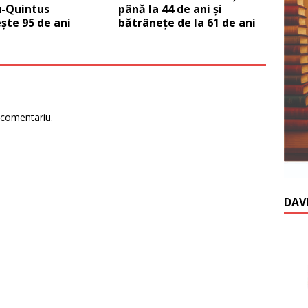
u-Quintus
până la 44 de ani şi
şte 95 de ani
bătrâneţe de la 61 de ani
 comentariu.
DAV