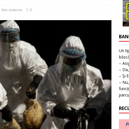
ţie la expoziţie în Reşiţa!
BANAT
Stiri externe
0
BAN
Un ti
bășcă
– Asi
– Da,
– Și î
– Nu,
funcț
parcu
REC