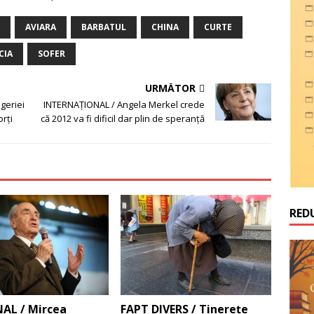
AVIARA
BARBATUL
CHINA
CURTE
CIA
SOFER
URMĂTOR
geriei
INTERNAŢIONAL / Angela Merkel crede
orţi
că 2012 va fi dificil dar plin de speranţă
RED
AL / Mircea
FAPT DIVERS / Tinereţe