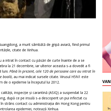
uangdong, a murit sâmbătă de gripă aviară, fiind primul
ităţile, citate de Xinhua.
u a intrat în contact cu păsări de curte înainte de a se
febra la 21 decembrie, iar ulterior aceasta s-a dovedit a fi
8 luni.
Până în prezent, cele 120 de persoane care au intrat în
de boală
, au mai indicat sursele citate. Virusul H5N1 este
VAN
em de o epidemie la începutul lui 2012.
alităţii, inspecţie şi carantină (ASIQ) a suspendat la 22
ong, după ce pe insulă s-a descoperit un pui infectat cu
în strâns contact cu administraţia din Hong Kong pentru
ntrolarea epidemiei, notează Xinhua.