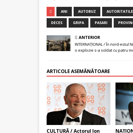
ANI
AUTOBUZ
AUTORITATILE
DECES
GRIPA
PASARI
PROVIN
ANTERIOR
INTERNAŢIONAL / În nord-estul Ni
o explozie s-a soldat cu patru m
ARTICOLE ASEMĂNĂTOARE
CULTURĂ / Actorul Ion
NAŢION