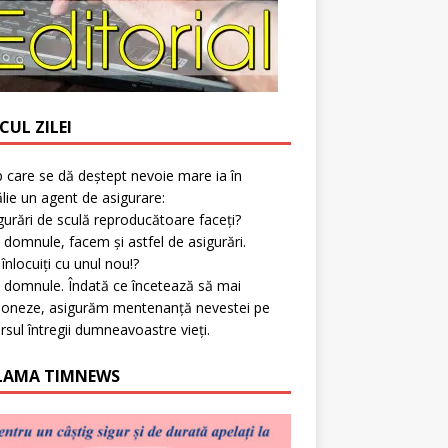
CUL ZILEI
p care se dă deștept nevoie mare ia în
lie un agent de asigurare:
gurări de sculă reproducătoare faceți?
 domnule, facem și astfel de asigurări.
l înlocuiți cu unul nou!?
 domnule. Îndată ce încetează să mai
ioneze, asigurăm mentenanță nevestei pe
rsul întregii dumneavoastre vieți.
LAMA TIMNEWS