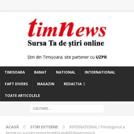
Știri din Timișoara; site partener cu
UZPR
TIMISOARA
BANAT
NATIONAL
INTERNATIONAL
FAPT DIVERS
MAGAZIN
REDACTIA
TOATE ARTICOLELE
ACASĂ
STIRI EXTERNE
INTERNAŢIONAL / Pentagonul a
testat cu succes prima bombă mobilă hipersonică