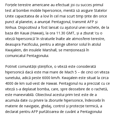
Forţele terestre americane au efectuat joi cu succes primul
test al bombei mobile hipersonice, menită să asigure Statelor
Unite capacitatea de a lovi în cel mai scurt timp ţinte din orice
punct al planetei, a anunţat Pentagonul, transmit AFP şi
Xinhua. Dispozitivul a fost lansat cu ajutorul unei rachete, de la
baza din Kauai (Hawaii), la ora 11.30 GMT, şi a zburat ‘cu o
viteză hipersonică’ în straturile înalte ale atmosferei terestre,
deasupra Pacificului, pentru a atinge ulterior solul în atolul
Kwajalein, din insulele Marshall, se menţionează în
comunicatul Pentagonului.
Potrivit comunităţii ştiinţifice, o viteză este considerată
hipersonică dacă este mai mare de Mach 5 – de cinci ori viteza
sunetului, adică peste 6000 km/h. Kwajalein este situat la circa
4000 de km sud-vest de Hawaii. Pentagonul nu a precizat cu ce
viteză s-a deplasat bomba, care, spre deosebire de o rachetă,
este manevrabilă. Obiectivul acestui prim test este de a
acumula date cu privire la zborurile hipersonice, îndeosebi în
materie de navigaţie, ghidaj, control şi protecţie termică, a
declarat pentru AFP purtătoarea de cuvânt a Pentagonului