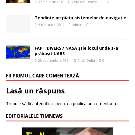
17 ianuarie 2012
Cerasela Dinescu
0
Tendinţe pe piaţa sistemelor de navigaţie
6 februarie 2011
admin
0
FAPT DIVERS / NASA știe locul unde s-a
prăbușit UARS
28 septembrie 2011
Anda Deliu
0
FII PRIMUL CARE COMENTEAZĂ
Lasă un răspuns
Trebuie să fii
autentificat
pentru a publica un comentariu.
EDITORIALELE TIMNEWS