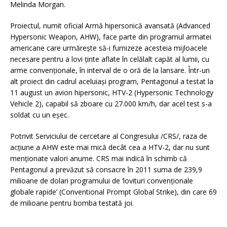
Melinda Morgan.
Proiectul, numit oficial Armă hipersonică avansată (Advanced
Hypersonic Weapon, AHW), face parte din programul armatei
americane care urmăreşte să-i furnizeze acesteia mijloacele
necesare pentru a lovi ţinte aflate în celălalt capăt al lumii, cu
arme convenţionale, în interval de o oră de la lansare. Într-un
alt proiect din cadrul aceluiaşi program, Pentagonul a testat la
11 august un avion hipersonic, HTV-2 (Hypersonic Technology
Vehicle 2), capabil să zboare cu 27.000 km/h, dar acel test s-a
soldat cu un eşec.
Potrivit Serviciului de cercetare al Congresului /CRS/, raza de
acţiune a AHW este mai mică decât cea a HTV-2, dar nu sunt
menţionate valori anume. CRS mai indică în schimb că
Pentagonul a prevăzut să consacre în 2011 suma de 239,9
milioane de dolari programului de ‘lovituri convenţionale
globale rapide’ (Conventional Prompt Global Strike), din care 69
de milioane pentru bomba testată joi.