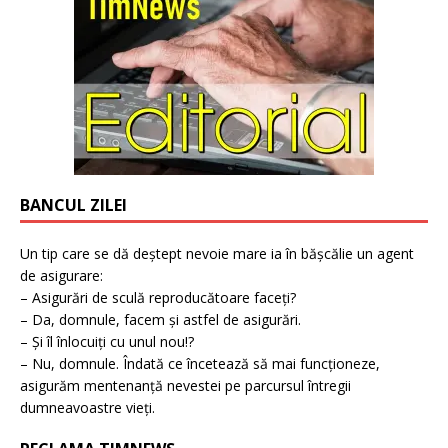
BANCUL ZILEI
Un tip care se dă deștept nevoie mare ia în bășcălie un agent
de asigurare:
– Asigurări de sculă reproducătoare faceți?
– Da, domnule, facem și astfel de asigurări.
– Și îl înlocuiți cu unul nou!?
– Nu, domnule. Îndată ce încetează să mai funcționeze,
asigurăm mentenanță nevestei pe parcursul întregii
dumneavoastre vieți.