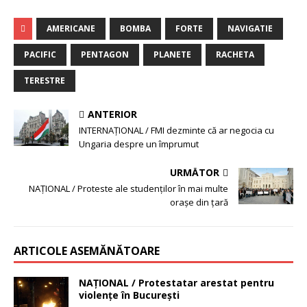
AMERICANE
BOMBA
FORTE
NAVIGATIE
PACIFIC
PENTAGON
PLANETE
RACHETA
TERESTRE
ANTERIOR
INTERNAŢIONAL / FMI dezminte că ar negocia cu
Ungaria despre un împrumut
URMĂTOR
NAŢIONAL / Proteste ale studenţilor în mai multe
oraşe din ţară
ARTICOLE ASEMĂNĂTOARE
NAŢIONAL / Protestatar arestat pentru
violenţe în Bucureşti