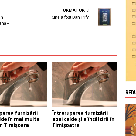
URMĂTOR
on
Cine a fost Dan Trif?
ână –
RED
perea furnizării
Întreruperea furnizării
lde în mai multe
apei calde și a încălzirii în
in Timișoara
Timișoatra