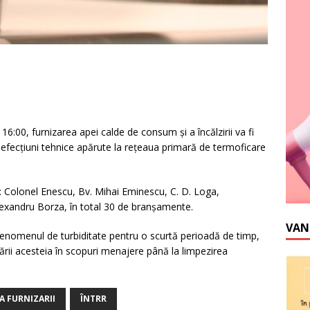
16:00, furnizarea apei calde de consum și a încălzirii va fi
defecțiuni tehnice apărute la rețeaua primară de termoficare
or: Colonel Enescu, Bv. Mihai Eminescu, C. D. Loga,
exandru Borza, în total 30 de branșamente.
VAN
 fenomenul de turbiditate pentru o scurtă perioadă de timp,
ării acesteia în scopuri menajere până la limpezirea
A FURNIZARII
ÎNTRR