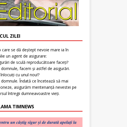
CUL ZILEI
p care se dă deștept nevoie mare ia în
lie un agent de asigurare:
gurări de sculă reproducătoare faceți?
 domnule, facem și astfel de asigurări.
l înlocuiți cu unul nou!?
 domnule. Îndată ce încetează să mai
ioneze, asigurăm mentenanță nevestei pe
rsul întregii dumneavoastre vieți.
LAMA TIMNEWS