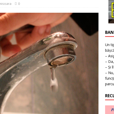
ţie la expoziţie în Reşiţa!
BANAT
misoara
0
BAN
Un ti
bășcă
– Asi
– Da,
– Și î
– Nu,
funcț
parcu
REC