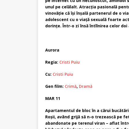
pe internet cu un necunoscut, amîndoi se
unul pe celălalt. Atracţia pasională pe
vinovăţie că îşi înşală partenerul de o vi
adolescent cu o viaţă sexuală foarte acti
dorinţe. Într-o zi însă întîlnirea celor do
Aurora
Regia:
Cristi Puiu
Cu:
Cristi Puiu
Gen film:
Crimă
,
Dramă
MAR 11
Apartamentul de bloc în a cărui bucătări
Roşii, având grijă să n-o trezească pe f
abandonate pe terenul viran – aflat într