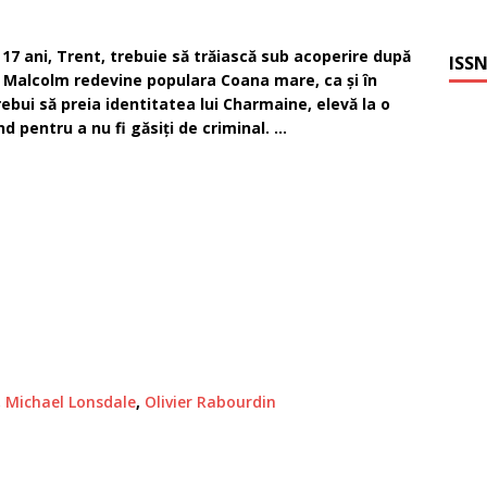
 17 ani, Trent, trebuie să trăiască sub acoperire după
ISSN
 Malcolm redevine populara Coana mare, ca şi în
rebui să preia identitatea lui Charmaine, elevă la o
nd pentru a nu fi găsiţi de criminal. …
,
Michael Lonsdale
,
Olivier Rabourdin