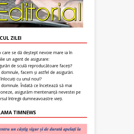
CUL ZILEI
p care se dă deștept nevoie mare ia în
lie un agent de asigurare:
gurări de sculă reproducătoare faceți?
 domnule, facem și astfel de asigurări.
l înlocuiți cu unul nou!?
 domnule. Îndată ce încetează să mai
ioneze, asigurăm mentenanță nevestei pe
rsul întregii dumneavoastre vieți.
LAMA TIMNEWS