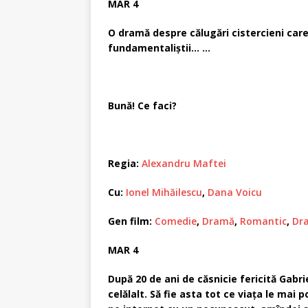
MAR 4
O dramă despre călugări cistercieni care
fundamentaliştii… …
Bună! Ce faci?
Regia:
Alexandru Maftei
Cu:
Ionel Mihăilescu
,
Dana Voicu
Gen film:
Comedie
,
Dramă
,
Romantic
,
Dr
MAR 4
După 20 de ani de căsnicie fericită Gabrie
celălalt. Să fie asta tot ce viaţa le mai