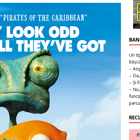
ţie la expoziţie în Reşiţa!
BANAT
BAN
Un ti
bășcă
– Asi
– Da,
– Și î
– Nu,
funcț
parcu
REC