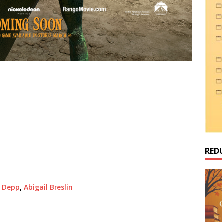
RED
 Depp
,
Abigail Breslin