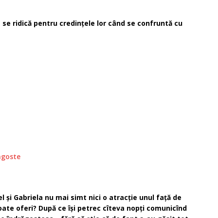
 se ridică pentru credinţele lor când se confruntă cu
agoste
l şi Gabriela nu mai simt nici o atracţie unul faţă de
 poate oferi? După ce îşi petrec cîteva nopţi comunicînd