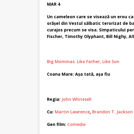
MAR 4
Un cameleon care se visează un erou ca-n
orăşel din Vestul sălbatic terorizat de ba
curajos precum se visa. Simpaticului pers
Fischer, Timothy Olyphant, Bill Nighy, Al
Big Mommas: Like Father, Like Son
Coana Mare: Aşa tată, aşa fiu
Regia:
John Whitesell
Cu:
Martin Lawrence
,
Brandon T. Jackson
Gen film:
Comedie