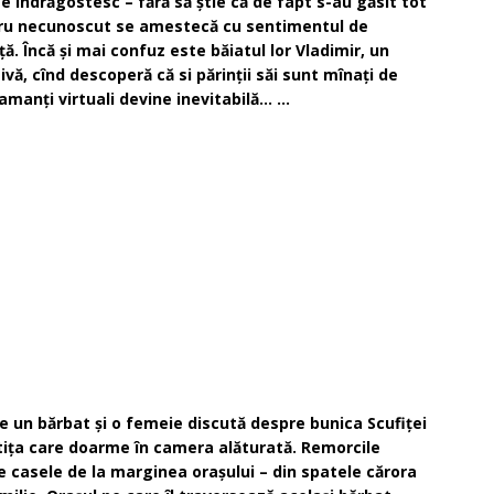
 îndrăgostesc – fără să ştie că de fapt s-au găsit tot
ntru necunoscut se amestecă cu sentimentul de
aţă. Încă şi mai confuz este băiatul lor Vladimir, un
vă, cînd descoperă că si părinţii săi sunt mînaţi de
i amanţi virtuali devine inevitabilă… …
e un bărbat şi o femeie discută despre bunica Scufiţei
etiţa care doarme în camera alăturată. Remorcile
e casele de la marginea oraşului – din spatele cărora