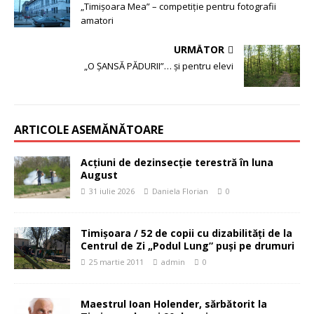
„Timişoara Mea” – competiţie pentru fotografii
amatori
URMĂTOR
„O ŞANSĂ PĂDURII”… și pentru elevi
ARTICOLE ASEMĂNĂTOARE
Acțiuni de dezinsecție terestră în luna
August
31 iulie 2026
Daniela Florian
0
Timişoara / 52 de copii cu dizabilităţi de la
Centrul de Zi „Podul Lung” puşi pe drumuri
25 martie 2011
admin
0
Maestrul Ioan Holender, sărbătorit la