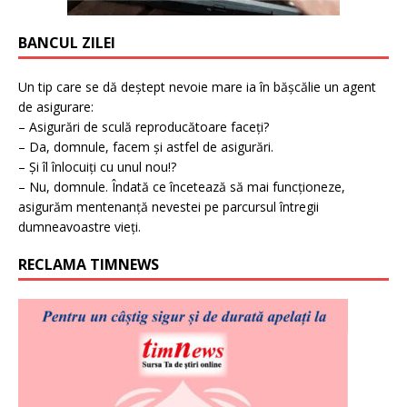
BANCUL ZILEI
Un tip care se dă deștept nevoie mare ia în bășcălie un agent
de asigurare:
– Asigurări de sculă reproducătoare faceți?
– Da, domnule, facem și astfel de asigurări.
– Și îl înlocuiți cu unul nou!?
– Nu, domnule. Îndată ce încetează să mai funcționeze,
asigurăm mentenanță nevestei pe parcursul întregii
dumneavoastre vieți.
RECLAMA TIMNEWS