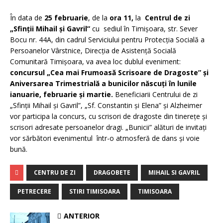
În data de
25 februarie
, de la
ora 11,
la
Centrul de zi
„Sfinţii Mihail şi Gavril”
cu sediul în Timişoara, str. Sever
Bocu nr. 44A, din cadrul Serviciului pentru Protecţia Socială a
Persoanelor Vârstnice, Direcţia de Asistenţă Socială
Comunitară Timişoara, va avea loc dublul eveniment:
concursul „Cea mai Frumoasă Scrisoare de Dragoste” şi
Aniversarea Trimestrială a bunicilor născuţi în lunile
ianuarie, februarie şi martie.
Beneficiarii Centrului de zi
„Sfinţii Mihail şi Gavril”, „Sf. Constantin şi Elena” şi Alzheimer
vor participa la concurs, cu scrisori de dragoste din tinereţe şi
scrisori adresate persoanelor dragi. „Bunicii” alături de invitaţi
vor sărbători evenimentul într-o atmosferă de dans şi voie
bună.
CENTRU DE ZI
DRAGOBETE
MIHAIL SI GAVRIL
PETRECERE
STIRI TIMISOARA
TIMISOARA
ANTERIOR