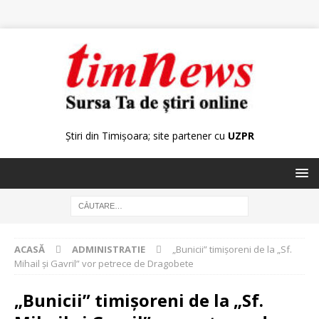
Știri din Timișoara; site partener cu
UZPR
ACASĂ
ADMINISTRATIE
„Bunicii” timișoreni de la „Sf.
Mihail şi Gavril” vor petrece de Dragobete
„Bunicii” timișoreni de la „Sf.