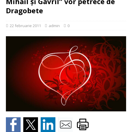
Mihail şi Gavril” vor petrece de
Dragobete
22 februarie 2011
admin
0