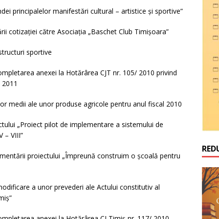
i principalelor manifestări cultural – artistice şi sportive”
rii cotizaţiei către Asociaţia „Baschet Club Timişoara”
tructuri sportive
ompletarea anexei la Hotărârea CJT nr. 105/ 2010 privind
l 2011
ilor medii ale unor produse agricole pentru anul fiscal 2010
tului „Proiect pilot de implementare a sistemului de
 – VIII”
RED
mentării proiectului „Împreună construim o şcoală pentru
dificare a unor prevederi ale Actului constitutiv al
miş”
ompletarea anexei la Hotărârea CJ Timiş nr. 117/ 2010