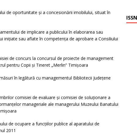
ui de oportunitate şi a concesionării imobilului, situat în
ISSN
mentului de implicare a publicului în elaborarea sau
lui iniţiate sau aflate în competenţa de aprobare a Consiliului
misiei de concurs la concursul de proiecte de management
ul pentru Copii şi Tineret „Merlin” Timişoara
măsuri în legătură cu managementul Bibliotecii Judeţene
rilor comisiei de evaluare şi comisiei de soluţionare a
rformanţelor manageriale ale managerului Muzeului Banatului
imişoara
lui de ocupare a funcţiilor publice al aparatului de
anul 2011