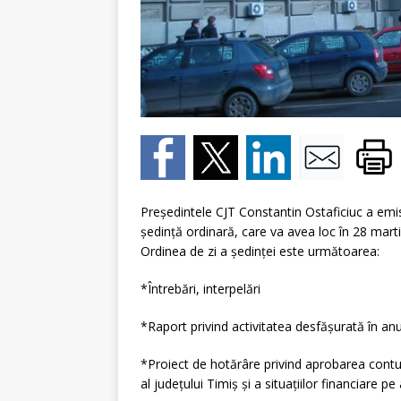
Preşedintele CJT Constantin Ostaficiuc a emis
şedinţă ordinară, care va avea loc în 28 martie
Ordinea de zi a şedinţei este următoarea:
*Întrebări, interpelări
*Raport privind activitatea desfăşurată în an
*Proiect de hotărâre privind aprobarea contul
al judeţului Timiş şi a situaţiilor financiare p