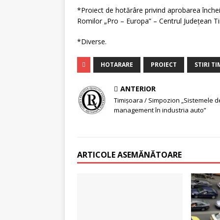
*Proiect de hotărâre privind aprobarea închei
Romilor „Pro – Europa” – Centrul Judeţean T
*Diverse.
HOTARARE
PROIECT
STIRI T
ANTERIOR
Timişoara / Simpozion „Sistemele d
management în industria auto”
ARTICOLE ASEMĂNĂTOARE