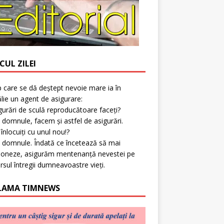
CUL ZILEI
p care se dă deștept nevoie mare ia în
lie un agent de asigurare:
gurări de sculă reproducătoare faceți?
 domnule, facem și astfel de asigurări.
l înlocuiți cu unul nou!?
 domnule. Îndată ce încetează să mai
ioneze, asigurăm mentenanță nevestei pe
rsul întregii dumneavoastre vieți.
LAMA TIMNEWS