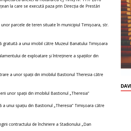
eţean la care se execută paza prin Direcţia de Prestări
 unor parcele de teren situate în municipiul Timişoara, str.
ţă gratuită a unui imobil către Muzeul Banatului Timişoara
amentului de exploatare şi întreţinere a spaţiilor din
rare a unor spaţii din imobilul Bastionul Theresia către
DAV
erii unor spaţii din imobilul Bastionul „Theresia”
ţă a unui spaţiu din Bastionul „Theresia” Timişoara către
irii contractului de închiriere a Stadionului „Dan