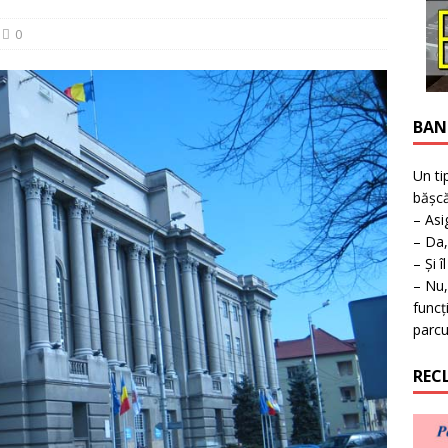
ţie la expoziţie în Reşiţa!
BANAT
0
BAN
Un ti
bășcă
– Asi
– Da,
– Și î
– Nu,
funcț
parcu
REC