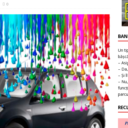
ruperea furnizării apei în Timișoara
TIMISOARA
0
BAN
Un ti
bășcă
– Asi
– Da,
– Și î
– Nu,
funcț
parcu
REC