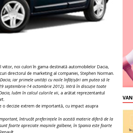
 viitor, noi culori în gama destinată automobilelor Dacia,
rcuri directorul de marketing al companiei, Stephen Norman.
cia, iar primele unităţi cu noile înfăţişări am putea să le
29 septembrie-14 octombrie 2012). Intră în discuţie toate
acia, luăm în calcul culorile vii
, a arătat reprezentantul
VAN
rt.
ste o decizie extrem de importantă, cu impact asupra
mportant, întrucât preferinţele în acestă materie diferă de la
unt foarte apreciate maşinile galbene, în Spania este foarte
 Renault.