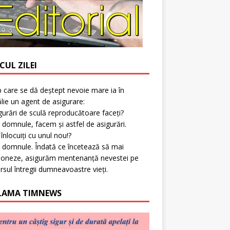
CUL ZILEI
p care se dă deștept nevoie mare ia în
lie un agent de asigurare:
gurări de sculă reproducătoare faceți?
 domnule, facem și astfel de asigurări.
l înlocuiți cu unul nou!?
 domnule. Îndată ce încetează să mai
ioneze, asigurăm mentenanță nevestei pe
rsul întregii dumneavoastre vieți.
LAMA TIMNEWS