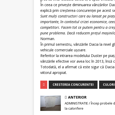
În ceea ce priveşte diminuarea vânzărilor D
explică prin creşterea concurenţei pe acest 
Sunt mulţi constructori care au lansat pe pia
importante, în contextul crizei economice, cee
competitori. Facem tot ce putem pentru a creş
pune problema. Dacă reducem preţul maşinil
Norman.
În primul semestru, vânzările Dacia la nivel 
vehicule comerciale uşoare.
Referitor la intrarea modelului Duster pe pia
vânzările efective vor avea loc în 2013, însă c
Totodată, el a afirmat că este sigur că Dacia
viitorul apropiat.
CRESTEREA CONCURENTEI
CULORI
ANTERIOR
ADMINISTRATIE / Încep probele 
la calorifere