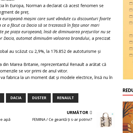
acia în Europa, Norman a declarat că acest fenomen se
segment de preţ.
ţa europeană maşini care sunt vândute cu discounturi foarte
a ce a făcut ca Dacia să se trezească în faţa unor mari
te pe piaţa europeană, însă de diminuarea preţurilor nu se
or Dacia, automat diminuăm valoarea brandului
, a precizat
global au scăzut cu 2,9%, la 176.852 de autoturisme şi
ţa din Marea Britanie, reprezentantul Renault a arătat că
omenzile se vor primi de anul viitor.
 va fabrica la un moment dat şi modele electrice, însă nu în
RED
DACIA
DUSTER
RENAULT
URMĂTOR
de apă
FEMINA / Ce geantă ți s-ar potrivi?