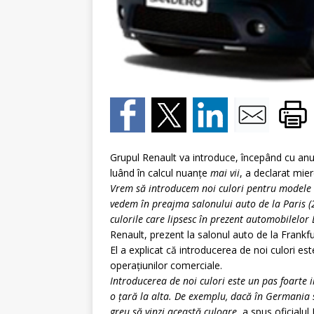
Grupul Renault va introduce, începând cu anul
luând în calcul nuanţe
mai vii
, a declarat mie
Vrem să introducem noi culori pentru modele Da
vedem în preajma salonului auto de la Paris (
culorile care lipsesc în prezent automobilelor D
Renault, prezent la salonul auto de la Frankfu
El a explicat că introducerea de noi culori e
operaţiunilor comerciale.
Introducerea de noi culori este un pas foarte i
o ţară la alta. De exemplu, dacă în Germania s
greu să vinzi această culoare
, a spus oficialul