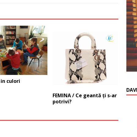
in culori
DAV
FEMINA / Ce geantă ți s-ar
potrivi?