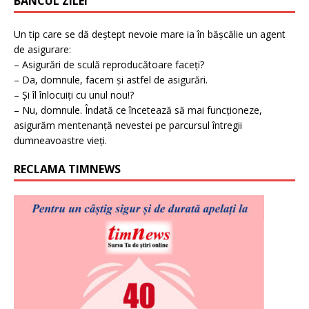
BANCUL ZILEI
Un tip care se dă deștept nevoie mare ia în bășcălie un agent
de asigurare:
– Asigurări de sculă reproducătoare faceți?
– Da, domnule, facem și astfel de asigurări.
– Și îl înlocuiți cu unul nou!?
– Nu, domnule. Îndată ce încetează să mai funcționeze,
asigurăm mentenanță nevestei pe parcursul întregii
dumneavoastre vieți.
RECLAMA TIMNEWS