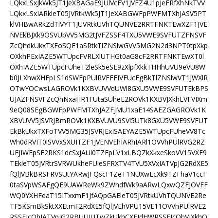
LQkxLSxJkWk5JT1JeXBAGaE9JUlVcFV1JVFZ4U1pJeFRfXhNkTVV
LQkxLSxIARkleT05JVRtkWk5JT1JeXABGWFpPWFMTXhJASV5PT
klVHBwARkZdTlVYT1JUVRtkUVhTQUNVE2RRTFNKTEwXZF1JVE
NVEkBJXk9OSVUbVV5MG2tJVFZSSF4TXU5VWE9SVFUTZFNSVF
ZcQhdkUkxTXFoSQE1aSRtkTlZNSlwGVV5MG2N2d3NPT0tpXkp
OXkhPExIAZE5WTUpcFVRLXlUTHGt0aG8cF2RRTFNKTEwXT0l
OXhIAZE5WTUpcFUheT2leSk5eSE9zXlpfXkkTHHhUVU9eVU8W
b0JLXhwXHFpLS1dSWFpPUlRVFFFIVFUcEgBkTlZNSlwVT1JWXlR
OTwYOCwsLAGROVk1KXBVUVVdUWl8GXU5VWE9SVFUTEkBPS
UJAZFNSVFZcQhNxaHR1FUtaSUheE2ROVk1KXBVJXkhLVFVIXm
9eQ08SEgBGWFpPWFMTXhJAZFJMU1xaE14SAEZGAGROVk1K
XBVUVV5JSVRJBmROVk1KXBVUVU9SVl5UTk8GXU5VWE9SVFUT
EkBkUkxTXFoTVV5MG35JSVRJExISAEYAZE5WTUpcFUheVV8Tc
Wh0dRVIT0lSVVxSXUITZF1JVENVEhIARhIARl1OVVhPUlRVG2RZ
UFJIWEpSE2RKS1dcSxJAUl0TZEpLV1xLBQZkXkxeSkoVV15VXE9
TEkleT05JVRtrSVRWUkheFUleSFRXTV4TVU5XVxIATVpJG2RdXE5
fQlJVBkBRSFRVSUtYARwJFQscF1ZeT1NUXwEcXk9TZFhaV1ccF
0taSVpWSAFgQE9UAWReWk9ZWhdfWk9aARwLQxwQZFJOVFF
WQ0YXHFdaT15ITxxmF1JfAQpGAEleT05JVRtkUVhTQUNVE2Re
TF5KSmBkSktXXEtmF2RdXE5fQlJVEhVPU15VE11OVVhPUlRVE2
RSSEJcQhJATVpJG2RBUUJUTwZkUkhCXEIdHWRSSEJcQhVJXkhO