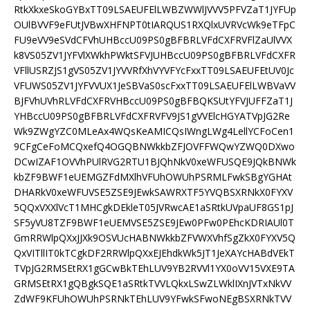
RtkXkxeSkoGYBxTT09LSAEUFElLWBZWWlJVVV5PFVZaT1JYFUp
OUlBVVF9eFUtJVBwXHFNPT0tIARQUS1RXQlxUVRVcWk9eTFpC
FU9eVV9eSVdCFVhUHBccU09PS0gBFBRLVFdCXFRVFlZaUlVVX
k8VS05ZV1JYFVlXWkhPWktSFVJUHBccU09PS0gBFBRLVFdCXFR
VFllUSRZJS1gVS05ZV1JYVVRfXhVYVFYcFxxTT09LSAEUFEtUV0Jc
VFUWS05ZV1JYFVVUX1JeSBVaS0scFxxTT09LSAEUFElLWBVaVV
BJFVhUVhRLVFdCXFRVHBccU09PS0gBFBQKSUtYFVJUFFZaT1J
YHBccU09PS0gBFBRLVFdCXFRVFV9JS1gVVElcHGYATVpJG2Re
Wk9ZWgYZC0MLeAx4WQsKeAMICQsIWngLWg4LellYCFoCen1
9CFgCeFoMCQxefQ4OGQBNWkkbZFJOVFFWQwYZWQ0DXwo
DCwIZAF1OVVhPUlRVG2RTU1BJQhNkV0xeWFUSQE9JQkBNWk
kbZF9BWF1eUEMGZFdMXlhVFUhOWUhPSRMLFwkSBgYGHAt
DHARkV0xeWFUVSE5ZSE9JEwkSAWRXTF5YVQBSXRNkX0FYXV
5QQxVXXlVcT1MHCgkDEkleT05JVRwcAE1aSRtkUVpaUF8GS1pJ
SF5yVU8TZF9BWF1eUEMVSE5ZSE9JEw0PFw0PEhcKDRIAUl0T
GmRRWlpQXxJJXk9OSVUcHABNWkkbZFVWXVhfSgZkX0FYXV5Q
QxVITllIT0kTCgkDF2RRWlpQXxEJEhdkWk5JT1JeXAYcHABdVEkT
TVpJG2RMSEtRX1gGCwBkTEhLUV9YB2RVVl1YX0oVV15VXE9TA
GRMSEtRX1gQBgkSQE1aSRtkTVVLQkxLSwZLWklIXnJVTxNkVV
ZdWF9KFUhOWUhPSRNkTEhLUV9YFwkSFwoNEgBSXRNkTVV