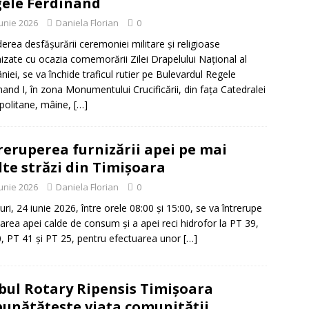
ele Ferdinand
iunie 2026
Daniela Florian
0
derea desfășurării ceremoniei militare și religioase
izate cu ocazia comemorării Zilei Drapelului Național al
iei, se va închide traficul rutier pe Bulevardul Regele
nand I, în zona Monumentului Crucificării, din fața Catedralei
politane, mâine,
[…]
reruperea furnizării apei pe mai
te străzi din Timișoara
iunie 2026
Daniela Florian
0
uri, 24 iunie 2026, între orele 08:00 și 15:00, se va întrerupe
zarea apei calde de consum și a apei reci hidrofor la PT 39,
, PT 41 și PT 25, pentru efectuarea unor
[…]
bul Rotary Ripensis Timișoara
unătățește viața comunității