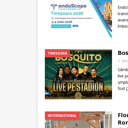
EndoS
trans
avans
îmbin
Bos
TIMISOARA
28 
Sâmbă
live 
umplu
fost
Flo
INTERNAȚIONAL
Rom