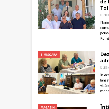
de 
Tol
28 
Flori
comun
perio
Român
Dez
TIMISOARA
adm
28 
În ac
lansa
vizân
modal
Înt
MAGAZIN