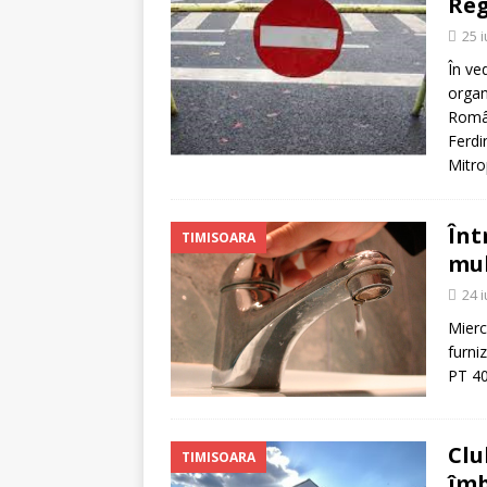
Reg
25 
În ve
organ
Român
Ferdi
Mitro
Înt
TIMISOARA
mul
24 
Mierc
furni
PT 40
Clu
TIMISOARA
îmb