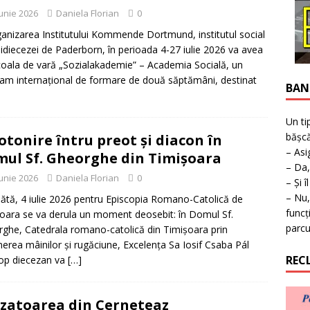
ţie la expoziţie în Reşiţa!
BANAT
iunie 2026
Daniela Florian
0
ganizarea Institutului Kommende Dortmund, institutul social
hidiecezei de Paderborn, în perioada 4-27 iulie 2026 va avea
coala de vară „Sozialakademie” – Academia Socială, un
am internațional de formare de două săptămâni, destinat
BAN
Un ti
bășcă
otonire întru preot și diacon în
– Asi
ul Sf. Gheorghe din Timișoara
– Da,
iunie 2026
Daniela Florian
0
– Și î
– Nu,
tă, 4 iulie 2026 pentru Episcopia Romano-Catolică de
funcț
oara se va derula un moment deosebit: în Domul Sf.
parcu
ghe, Catedrala romano-catolică din Timișoara prin
erea mâinilor și rugăciune, Excelenţa Sa Iosif Csaba Pál
REC
op diecezan va
[…]
zatoarea din Cerneteaz