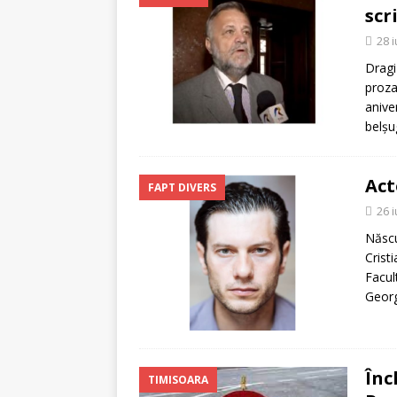
scr
28 
Dragi
proza
anive
belșu
Act
FAPT DIVERS
26 
Născu
Crist
Facul
Georg
Înc
TIMISOARA