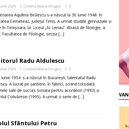
iunie 2026
Cristina Maria Drugus
0
toarea Aquilina Birăescu s-a născut la 30 Iunie 1948 în
itatea Cerneteaz, judeţul Timiş. A urmat studiile gimnaziale şi
le în Timişoara, la Liceul „N. Lenau”. Atrasă de filologie, a
 Facultatea de Filologie, secţia
[…]
iitorul Radu Aldulescu
iunie 2026
Cristina Maria Drugus
0
 Iunie 1954 s-a născut în Bucureşti, talentatul Radu
scu. A lucrat pe şantiere, în fabrici, scriind totodată
ele sale de succes Sonata pentru acordeon (1993) şi
VAN
ul Colivăresei (1995). A urmat o serie de
[…]
lul Sfântului Petru