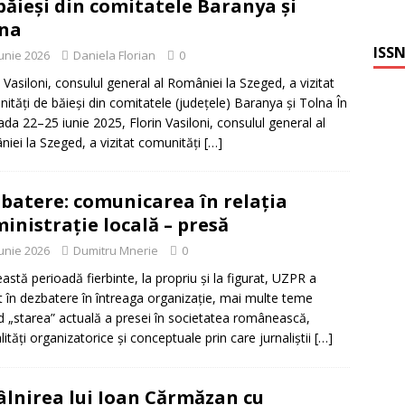
băieși din comitatele Baranya și
na
ISSN
iunie 2026
Daniela Florian
0
n Vasiloni, consulul general al României la Szeged, a vizitat
ități de băieși din comitatele (județele) Baranya și Tolna În
ada 22–25 iunie 2025, Florin Vasiloni, consulul general al
iei la Szeged, a vizitat comunități
[…]
batere: comunicarea în relația
inistrație locală – presă
iunie 2026
Dumitru Mnerie
0
eastă perioadă fierbinte, la propriu și la figurat, UZPR a
t în dezbatere în întreaga organizație, mai multe teme
d „starea” actuală a presei în societatea românească,
ități organizatorice și conceptuale prin care jurnaliștii
[…]
âlnirea lui Ioan Cărmăzan cu