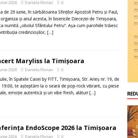
iunie 2026
Daniela Florian
0
ta de 29 iunie, în sărbătoarea Sfinților Apostoli Petru și Paul,
 organiza și anul acesta, în bisericile Diecezei de Timișoara,
ta numită „obolul Sfântului Petru“. Așa cum parohiile trăiesc
ontribuția credincioșilor,
[…]
cert Maryliss la Timișoara
iunie 2026
Daniela Florian
0
iulie, în Spatele Casei by FITT, Timișoara, Str. Arieș nr. 19, de
a 19:00, te așteptăm la o seară de pop-rock vibrant, cu piese
nale, emoție autentică și un vibe fresh, alături
[…]
RED
ferința EndoScope 2026 la Timișoara
iunie 2026
Daniela Florian
0