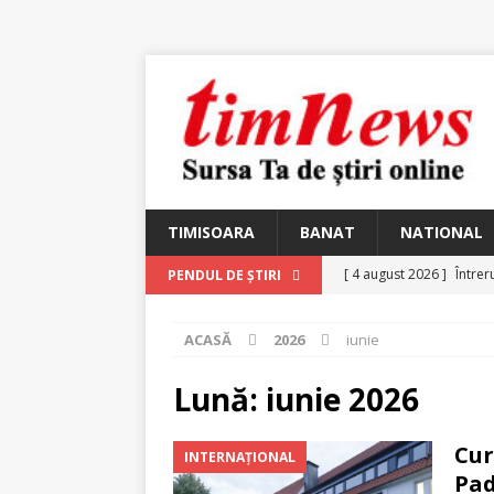
TIMISOARA
BANAT
NATIONAL
[ 4 august 2026 ]
Întrer
PENDUL DE ȘTIRI
[ 4 august 2026 ]
In Mem
ACASĂ
2026
iunie
25 martie 1926 – fugit 
[ 2 august 2026 ]
Relicv
Lună:
iunie 2026
[ 2 august 2026 ]
Noi C
Cur
INTERNAȚIONAL
Ungureanu, Constantin
Pa