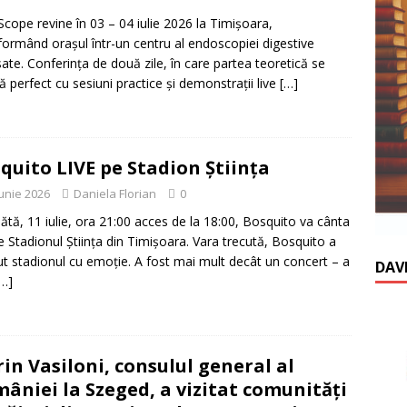
cope revine în 03 – 04 iulie 2026 la Timișoara,
formând orașul într-un centru al endoscopiei digestive
ate. Conferința de două zile, în care partea teoretică se
ă perfect cu sesiuni practice și demonstrații live
[…]
quito LIVE pe Stadion Știința
iunie 2026
Daniela Florian
0
tă, 11 iulie, ora 21:00 acces de la 18:00, Bosquito va cânta
pe Stadionul Știința din Timișoara. Vara trecută, Bosquito a
t stadionul cu emoție. A fost mai mult decât un concert – a
DAV
[…]
rin Vasiloni, consulul general al
âniei la Szeged, a vizitat comunități