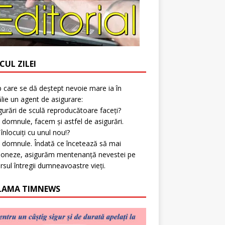
CUL ZILEI
p care se dă deștept nevoie mare ia în
lie un agent de asigurare:
gurări de sculă reproducătoare faceți?
 domnule, facem și astfel de asigurări.
l înlocuiți cu unul nou!?
 domnule. Îndată ce încetează să mai
ioneze, asigurăm mentenanță nevestei pe
rsul întregii dumneavoastre vieți.
LAMA TIMNEWS