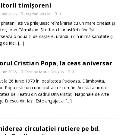
iitorii timișoreni
iunie 2026
Bogdan Vasile
0
 prieteni, azi vă prilejuiesc reîntâlnirea cu un mare cineast și
tor, Ioan Cărmăzan. Și o fac chiar astăzi când își
rsează o nouă zi de naștere, urându-i din inimă sănătate și
g de idei,
[…]
orul Cristian Popa, la ceas aniversar
iunie 2026
Cristina Maria Drugus
0
t la 26 Iunie 1979 în localitatea Pucioasa, Dâmbovița,
ian Popa este un cunoscut actor român. Acesta a urmat
tatea de Teatru din cadrul Universității Naționale de Arte
e Enescu din Iași. Este angajat al
[…]
hiderea circulației rutiere pe bd.