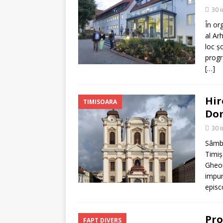
[ 5 august 2026 ]
Invita
30 
În or
al Ar
loc ș
progr
[…]
Hir
TIMISOARA
Dom
30 
Sâmbă
Timiş
Gheor
impun
episc
Pro
FAPT DIVERS