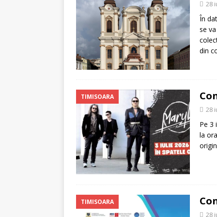
28 
În da
se va
colec
din c
Con
TIMISOARA
28 
Pe 3 
la or
origi
Con
TIMISOARA
28 