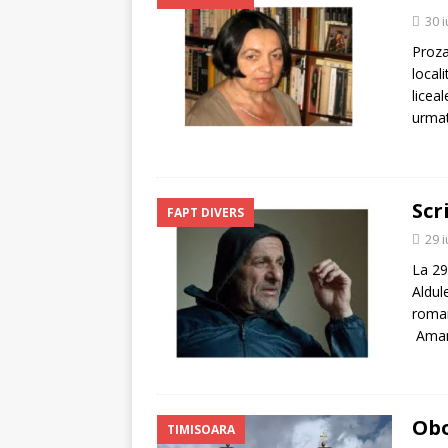
30 
Proza
local
licea
urmat
Scr
FAPT DIVERS
29 
La 29
Aldule
roman
Amant
Obo
TIMISOARA