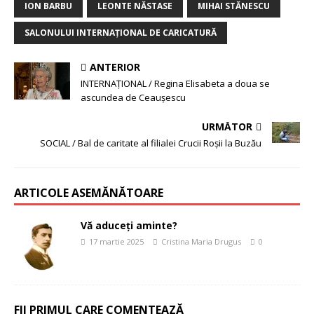
ION BARBU
LEONTE NĂSTASE
MIHAI STĂNESCU
SALONULUI INTERNAŢIONAL DE CARICATURĂ
ANTERIOR
INTERNAȚIONAL / Regina Elisabeta a doua se
ascundea de Ceauşescu
URMĂTOR
SOCIAL / Bal de caritate al filialei Crucii Roşii la Buzău
ARTICOLE ASEMĂNĂTOARE
Vă aduceți aminte?
17 martie 2025
Cristina Maria Drugus
0
FII PRIMUL CARE COMENTEAZĂ