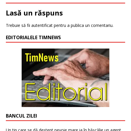
Lasă un răspuns
Trebuie să fii
autentificat
pentru a publica un comentariu.
EDITORIALELE TIMNEWS
BANCUL ZILEI
Un tip care se dă deștept nevoie mare ia în bășcălie un agent