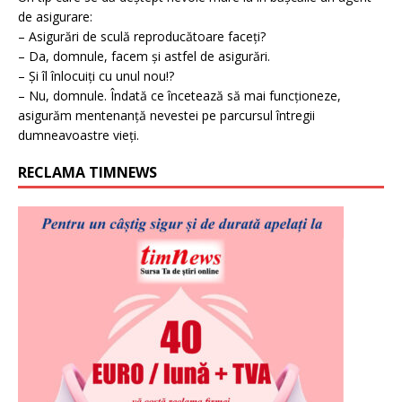
de asigurare:
– Asigurări de sculă reproducătoare faceți?
– Da, domnule, facem și astfel de asigurări.
– Și îl înlocuiți cu unul nou!?
– Nu, domnule. Îndată ce încetează să mai funcționeze,
asigurăm mentenanță nevestei pe parcursul întregii
dumneavoastre vieți.
RECLAMA TIMNEWS