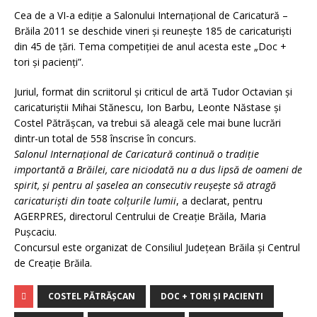
Cea de a VI-a ediţie a Salonului Internaţional de Caricatură –
Brăila 2011 se deschide vineri şi reuneşte 185 de caricaturişti
din 45 de ţări. Tema competiţiei de anul acesta este „Doc +
tori şi pacienţi”.
Juriul, format din scriitorul şi criticul de artă Tudor Octavian şi
caricaturiştii Mihai Stănescu, Ion Barbu, Leonte Năstase şi
Costel Pătrăşcan, va trebui să aleagă cele mai bune lucrări
dintr-un total de 558 înscrise în concurs.
Salonul Internaţional de Caricatură continuă o tradiţie
importantă a Brăilei, care niciodată nu a dus lipsă de oameni de
spirit, şi pentru al şaselea an consecutiv reuşeşte să atragă
caricaturişti din toate colţurile lumii
, a declarat, pentru
AGERPRES, directorul Centrului de Creaţie Brăila, Maria
Puşcaciu.
Concursul este organizat de Consiliul Judeţean Brăila şi Centrul
de Creaţie Brăila.
COSTEL PĂTRĂŞCAN
DOC + TORI ȘI PACIENTI