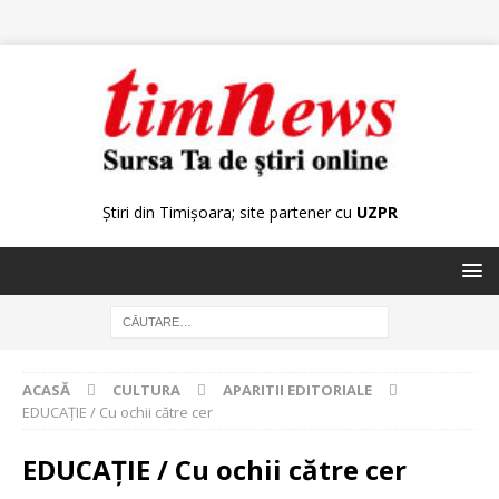
Știri din Timișoara; site partener cu
UZPR
ACASĂ
CULTURA
APARITII EDITORIALE
EDUCAȚIE / Cu ochii către cer
EDUCAȚIE / Cu ochii către cer