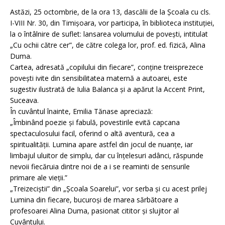
Astăzi, 25 octombrie, de la ora 13, dascălii de la Şcoala cu cls.
I-VIII Nr. 30, din Timişoara, vor participa, în biblioteca instituţiei,
la o întâlnire de suflet: lansarea volumului de poveşti, intitulat
„Cu ochii către cer”, de către colega lor, prof. ed. fizică, Alina
Duma.
Cartea, adresată „copilului din fiecare”, conţine treisprezece
poveşti ivite din sensibilitatea maternă a autoarei, este
sugestiv ilustrată de Iulia Balanca şi a apărut la Accent Print,
Suceava.
În cuvântul înainte, Emilia Tănase apreciază:
„Îmbinând poezie şi fabulă, povestirile evită capcana
spectaculosului facil, oferind o altă aventură, cea a
spiritualităţii. Lumina apare astfel din jocul de nuanţe, iar
limbajul uluitor de simplu, dar cu înţelesuri adânci, răspunde
nevoii fiecăruia dintre noi de a i se reaminti de sensurile
primare ale vieţii.”
„Treizeciştii” din „Şcoala Soarelui”, vor serba şi cu acest prilej
Lumina din fiecare, bucuroşi de marea sărbătoare a
profesoarei Alina Duma, pasionat cititor şi slujitor al
Cuvântului.