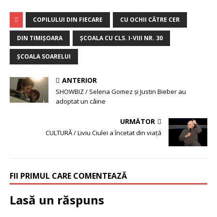
COPILULUI DIN FIECARE
CU OCHII CĂTRE CER
DIN TIMIŞOARA
ŞCOALA CU CLS. I-VIII NR. 30
ŞCOALA SOARELUI
ANTERIOR
SHOWBIZ / Selena Gomez şi Justin Bieber au
adoptat un câine
URMĂTOR
CULTURĂ / Liviu Ciulei a încetat din viață
FII PRIMUL CARE COMENTEAZĂ
Lasă un răspuns