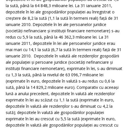
la sută, până la 64 848,3 milioane lei. La 31 ianuarie 2011,
depozitele în lei ale gospodăriilor populaţiei au înregistrat o
creştere de 8,2 la sută (1,1 la sută în termeni reali) faţă de 31
ianuarie 2010. Depozitele în lei ale persoanelor juridice
(societăţi nefinanciare şi instituţii financiare nemonetare) s-au
redus cu 5,9 la sută, până la 46 362,3 milioane lei. La 31
ianuarie 2011, depozitele în lei ale persoanelor juridice erau
mai mari cu 14,1 la sută (6,7 la sută în termeni reali) faţă de 31
ianuarie 2010. Depozitele în valută ale rezidenţilor gospodării
ale populaţiei şi persoane juridice (societăţi nefinanciare şi
instituţii financiare nemonetare), exprimate în lei, s-au diminuat
cu 1,3 la sută, până la nivelul de 63 096,7 milioane lei
(exprimate în euro, depozitele în valută s-au redus cu 0,6 la
sută, până la 14 829,2 milioane euro). Comparativ cu aceeaşi
lună a anului precedent, depozitele în valută ale rezidenţilor
exprimate în lei au scăzut cu 1,1 la sută (exprimate în euro,
depozitele în valută ale rezidenţilor s-au diminuat cu 4,2 la
sută); depozitele în valută ale gospodăriilor populaţiei
exprimate în lei au crescut cu 5,5 la sută (exprimate în euro,
depozitele în valută ale gospodăriilor populaţiei au crescut cu