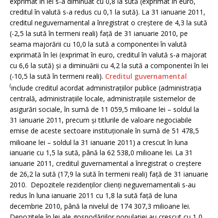
exprimat în lei s-a diminuat cu 0,8 la sută (exprimat în euro,
creditul în valută s-a redus cu 0,1 la sută). La 31 ianuarie 2011,
creditul neguvernamental a înregistrat o creştere de 4,3 la sută
(-2,5 la sută în termeni reali) faţă de 31 ianuarie 2010, pe
seama majorării cu 10,0 la sută a componentei în valută
exprimată în lei (exprimat în euro, creditul în valută s-a majorat
cu 6,6 la sută) şi a diminuării cu 4,2 la sută a componentei în lei
(-10,5 la sută în termeni reali).
Creditul guvernamental
(
include creditul acordat administraţiilor publice (administraţia
centrală, administraţiile locale, administraţiile sistemelor de
asigurări sociale, în sumă de 11 059,5 milioane lei – soldul la
31 ianuarie 2011, precum şi titlurile de valoare negociabile
emise de aceste sectoare instituţionale în sumă de 51 478,5
milioane lei – soldul la 31 ianuarie 2011)
a crescut în luna
ianuarie cu 1,5 la sută, până la 62 538,0 milioane lei. La 31
ianuarie 2011, creditul guvernamental a înregistrat o creştere
de 26,2 la sută (17,9 la sută în termeni reali) faţă de 31 ianuarie
2010. Depozitele rezidenţilor clienţi neguvernamentali s-au
redus în luna ianuarie 2011 cu 1,8 la sută faţă de luna
decembrie 2010, până la nivelul de 174 307,3 milioane lei.
Depozitele în lei ale gospodăriilor populaţiei au crescut cu 1,0