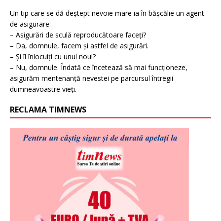
Un tip care se dă deștept nevoie mare ia în bășcălie un agent
de asigurare:
– Asigurări de sculă reproducătoare faceți?
– Da, domnule, facem și astfel de asigurări.
– Și îl înlocuiți cu unul nou!?
– Nu, domnule. Îndată ce încetează să mai funcționeze,
asigurăm mentenanță nevestei pe parcursul întregii
dumneavoastre vieți.
RECLAMA TIMNEWS