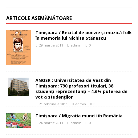
ARTICOLE ASEMĂNĂTOARE
Timişoara / Recital de poezie şi muzică folk
în memoria lui Nichita Stănescu
29 martie 2011
admin
0
ANOSR : Universitatea de Vest din
Timişoara: 790 profesori titulari, 38
studenţi reprezentanţi – 4,6% puterea de
vot a studenţilor
21 februarie 2011
admin
0
Timişoara / Migrația muncii în România
26 martie 2011
admin
0