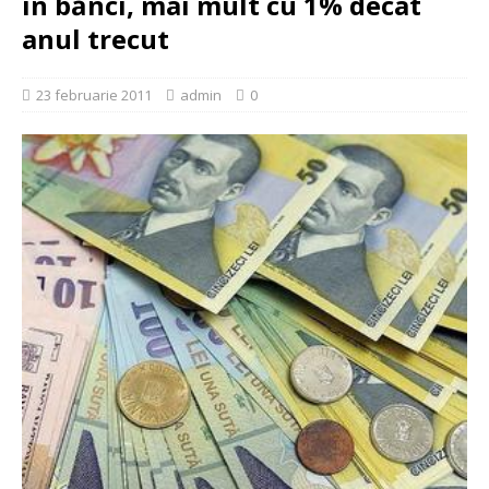
în bănci, mai mult cu 1% decât
anul trecut
23 februarie 2011
admin
0