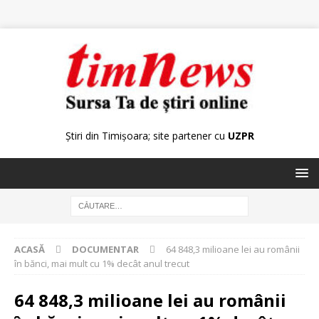
Știri din Timișoara; site partener cu
UZPR
ACASĂ
DOCUMENTAR
64 848,3 milioane lei au românii
în bănci, mai mult cu 1% decât anul trecut
64 848,3 milioane lei au românii