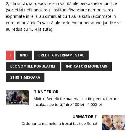
2,2 la sută), iar depozitele în valută ale persoanelor juridice
(societăţi nefinanciare şi instituţii financiare nemonetare)
exprimate în lei s-au diminuat cu 10,6 la sută (exprimate în
euro, depozitele în valută ale rezidenţilor persoane juridice s-
au redus cu 13,4 la sută).
BND
CREDIT GUVERNAMENTAL
ECONOMIILE POPULATIEI
INDICATORI MONETARI
STIRI TIMISOARA
ANTERIOR
Albița : Beneficiile materiale ilicite pentru fiecare
inculpat, pe tură, între 100 lei – 1.000 lei
URMĂTOR
Ordonanța mamelor a trecut tacit de Senat