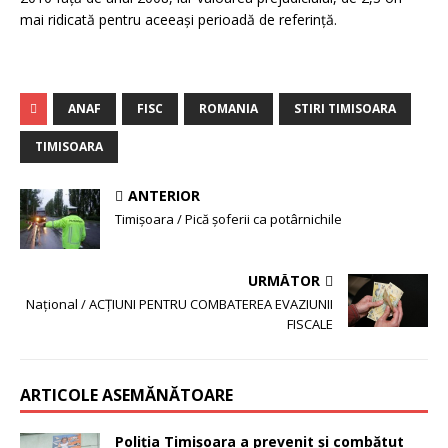
mai ridicată pentru aceeaşi perioadă de referinţă.
ANAF
FISC
ROMANIA
STIRI TIMISOARA
TIMISOARA
ANTERIOR
Timişoara / Pică şoferii ca potârnichile
URMĂTOR
Naţional / ACŢIUNI PENTRU COMBATEREA EVAZIUNII
FISCALE
ARTICOLE ASEMĂNĂTOARE
Poliția Timișoara a prevenit şi combătut