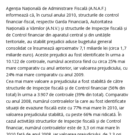
Agenţia Naţională de Administrare Fiscală (A.N.A.F.)
informează că, în cursul anului 2010, structurile de control
financiar-fiscal, respectiv Garda Financiară, Autoritatea
Naţională a Vămilor (A.N.V.) şi structurile de Inspecţie fiscală şi
de Control financiar din aparatul central şi din unităţile
teritoriale, au stabilit prejudicii aduse bugetului general
consolidat ce însumează aproximativ 7,1 miliarde lei (circa 1,7
miliarde euro). Aceste prejudicii au fost identificate în urma a
10.122 de controale, numărul acestora fiind cu circa 25% mai
mare comparativ cu anul anterior, iar valoarea prejudiciului, cu
24% mai mare comparativ cu anul 2009.
Cea mai mare valoare a prejudiciului a fost stabilită de către
structurile de Inspecţie fiscală şi de Control financiar (56% din
total) în urma a 3.907 de controale (39% din total). Comparativ
cu anul 2008, numărul controalelor la care au fost identificate
situaţii de evaziune fiscală este cu 77% mai mare în 2010, iar
valoarea prejudiciului stabilită, cu peste 66% mai ridicată. În
cazul activităţii structurilor de Inspecţie fiscală şi de Control
financiar, numărul controalelor este de 3,3 ori mai mare în
2010 faţă de anul 2008, iar valoarea prejudiciului, de 2,3 ori