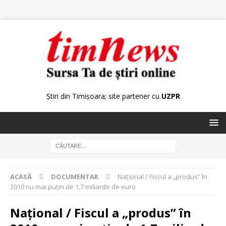
Știri din Timișoara; site partener cu
UZPR
ACASĂ
DOCUMENTAR
Naţional / Fiscul a „produs” în
2010 nu mai puţin de 1,7 miliarde de euro
Naţional / Fiscul a „produs” în