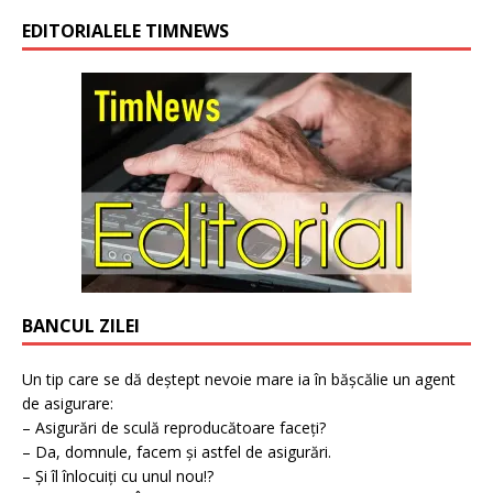
EDITORIALELE TIMNEWS
BANCUL ZILEI
Un tip care se dă deștept nevoie mare ia în bășcălie un agent
de asigurare:
– Asigurări de sculă reproducătoare faceți?
– Da, domnule, facem și astfel de asigurări.
– Și îl înlocuiți cu unul nou!?