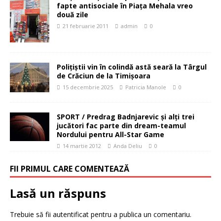
fapte antisociale în Piața Mehala vreo
două zile
21 februarie 2011
admin
0
Polițiștii vin în colindă astă seară la Târgul
de Crăciun de la Timișoara
15 decembrie 2025
Patricia Manole
0
SPORT / Predrag Badnjarevic şi alţi trei
jucători fac parte din dream-teamul
Nordului pentru All-Star Game
14 martie 2012
Anda Deliu
0
FII PRIMUL CARE COMENTEAZĂ
Lasă un răspuns
Trebuie să fii
autentificat
pentru a publica un comentariu.