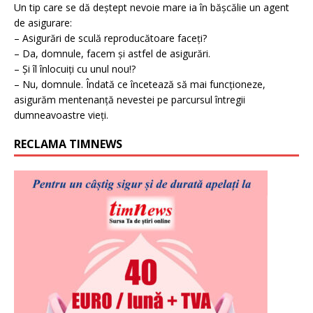
Un tip care se dă deștept nevoie mare ia în bășcălie un agent
de asigurare:
– Asigurări de sculă reproducătoare faceți?
– Da, domnule, facem și astfel de asigurări.
– Și îl înlocuiți cu unul nou!?
– Nu, domnule. Îndată ce încetează să mai funcționeze,
asigurăm mentenanță nevestei pe parcursul întregii
dumneavoastre vieți.
RECLAMA TIMNEWS