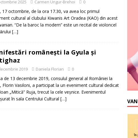
octombrie 2025
Carmen Ungur-Brehoi
0
i, 17 octombrie, de la ora 17.30, va avea loc primul
ment cultural al clubului Kiwanis Art Oradea (KAO) din acest
wanian. “De la baroc la modern” este un recital de violoncel
nǎrului
[…]
ifestări româneşti la Gyula şi
tighaz
decembrie 2019
Daniela Florian
0
ta de 13 decembrie 2019, consulul general al României la
, Florin Vasiloni, a participat la un eveniment cultural dedicat
 Ioan „Mitică” Ruja, trecut la cele veşnice. Evenimentul
şurat în sala Centrului Cultural
[…]
VAN