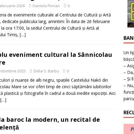
ţie la expoziţie în Reşiţa!
BANAT
februarie 2026
Daniela Florian
0
eria de evenimente culturale al Centrului de Cultură și Artă
, dedicate publicului larg, amintim: În data de 26 februarie
 la ora 17:00, la sediul Centrului de Cultură și Artă al
ului Timiș,
[…]
BAN
Un ti
lu eveniment cultural la Sânnicolau
bășcă
re
– Asi
octombrie 2025
Delia S. Barbu
0
– Da,
– Și î
 culori și nuanțe de alb negru, spațiile Castelului Nakó din
– Nu,
colau Mare se vor oferi timp de cinci săptămâni iubitorilor
funcț
ă plastică și fotografie în cadrul a două inedite expoziții. Aici
parcu
i
[…]
REC
la baroc la modern, un recital de
elențǎ