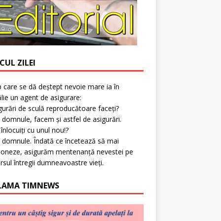
CUL ZILEI
p care se dă deștept nevoie mare ia în
lie un agent de asigurare:
gurări de sculă reproducătoare faceți?
 domnule, facem și astfel de asigurări.
l înlocuiți cu unul nou!?
 domnule. Îndată ce încetează să mai
ioneze, asigurăm mentenanță nevestei pe
rsul întregii dumneavoastre vieți.
LAMA TIMNEWS