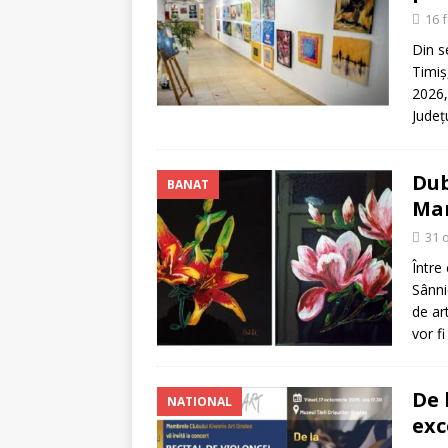
[ 5 august 2026 ]
Invita
16 
Din s
Timiș
2026,
Județ
Dub
BANAT
Ma
31 
Între
Sânni
de art
vor f
De 
NATIONAL
exc