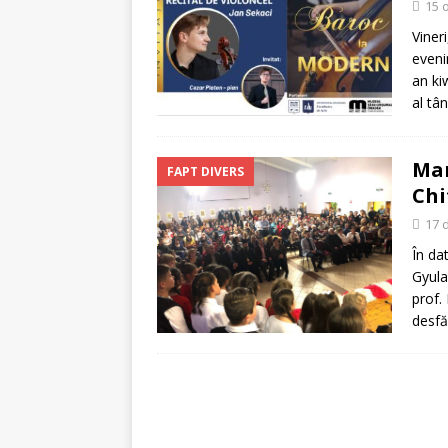
15 
Viner
eveni
an ki
al tâ
Man
FAPT DIVERS
Chi
17 
În da
Gyula
prof.
desfă