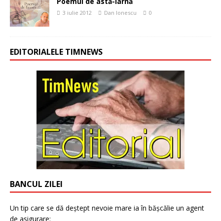
Poemul de astă-iarnă
3 iulie 2012
Dan Ionescu
0
EDITORIALELE TIMNEWS
BANCUL ZILEI
Un tip care se dă deștept nevoie mare ia în bășcălie un agent
de asigurare: