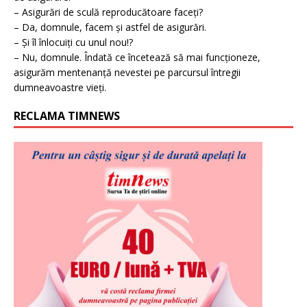
– Asigurări de sculă reproducătoare faceți?
– Da, domnule, facem și astfel de asigurări.
– Și îl înlocuiți cu unul nou!?
– Nu, domnule. Îndată ce încetează să mai funcționeze,
asigurăm mentenanță nevestei pe parcursul întregii
dumneavoastre vieți.
RECLAMA TIMNEWS