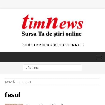
Știri din Timișoara; site partener cu
UZPR
ACASĂ
fesul
fesul