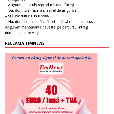
– Asigurări de sculă reproducătoare faceți?
– Da, domnule, facem și astfel de asigurări.
– Și îl înlocuiți cu unul nou!?
– Nu, domnule. Îndată ce încetează să mai funcționeze,
asigurăm mentenanță nevestei pe parcursul întregii
dumneavoastre vieți.
RECLAMA TIMNEWS