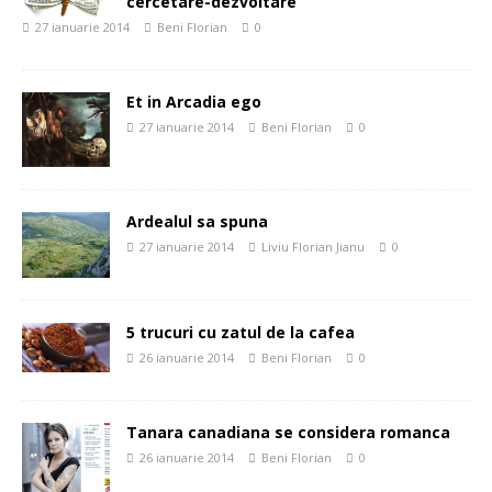
cercetare-dezvoltare
27 ianuarie 2014
Beni Florian
0
Et in Arcadia ego
27 ianuarie 2014
Beni Florian
0
Ardealul sa spuna
27 ianuarie 2014
Liviu Florian Jianu
0
5 trucuri cu zatul de la cafea
26 ianuarie 2014
Beni Florian
0
Tanara canadiana se considera romanca
26 ianuarie 2014
Beni Florian
0