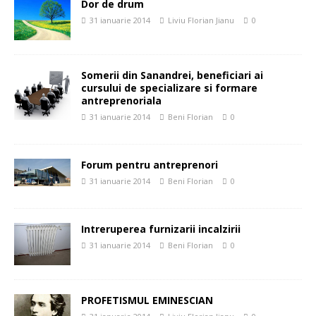
Dor de drum
31 ianuarie 2014
Liviu Florian Jianu
0
Somerii din Sanandrei, beneficiari ai
cursului de specializare si formare
antreprenoriala
31 ianuarie 2014
Beni Florian
0
Forum pentru antreprenori
31 ianuarie 2014
Beni Florian
0
Intreruperea furnizarii incalzirii
31 ianuarie 2014
Beni Florian
0
PROFETISMUL EMINESCIAN