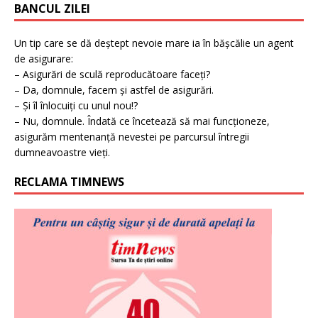
BANCUL ZILEI
Un tip care se dă deștept nevoie mare ia în bășcălie un agent
de asigurare:
– Asigurări de sculă reproducătoare faceți?
– Da, domnule, facem și astfel de asigurări.
– Și îl înlocuiți cu unul nou!?
– Nu, domnule. Îndată ce încetează să mai funcționeze,
asigurăm mentenanță nevestei pe parcursul întregii
dumneavoastre vieți.
RECLAMA TIMNEWS