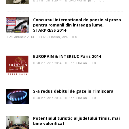
31 ianuarie 2014
Liviu Florian Jianu
0
Concursul international de poezie si proza
pentru romanii din intreaga lume,
STARPRESS 2014
28 ianuarie 2014
Liviu Florian Jianu
0
EUROPAIN & INTERSUC Paris 2014
28 ianuarie 2014
Beni Florian
0
S-a redus debitul de gaze in Timisoara
28 ianuarie 2014
Beni Florian
0
Potentialul turistic al judetului Timis, mai
bine valorificat