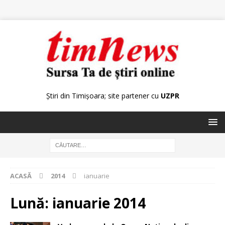
Știri din Timișoara; site partener cu
UZPR
ACASĂ
2014
ianuarie
Lună:
ianuarie 2014