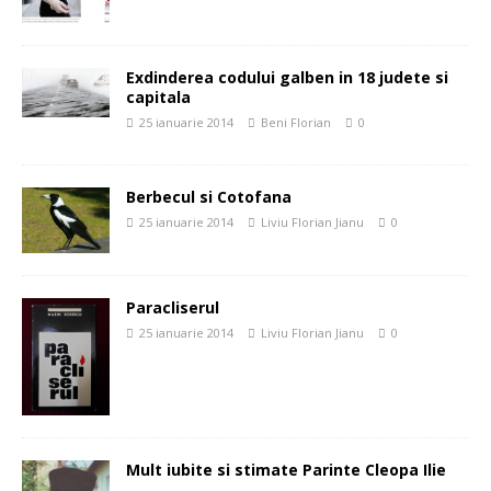
Exdinderea codului galben in 18 judete si
capitala
25 ianuarie 2014
Beni Florian
0
Berbecul si Cotofana
25 ianuarie 2014
Liviu Florian Jianu
0
Paracliserul
25 ianuarie 2014
Liviu Florian Jianu
0
Mult iubite si stimate Parinte Cleopa Ilie