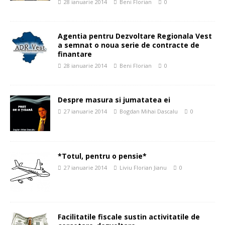
28 ianuarie 2014
Beni Florian
0
Agentia pentru Dezvoltare Regionala Vest
a semnat o noua serie de contracte de
finantare
28 ianuarie 2014
Beni Florian
0
Despre masura si jumatatea ei
27 ianuarie 2014
Bogdan Mihai Dascalu
0
*Totul, pentru o pensie*
27 ianuarie 2014
Liviu Florian Jianu
0
Facilitatile fiscale sustin activitatile de