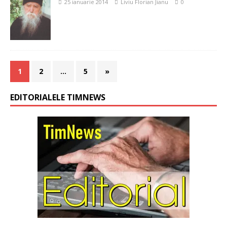
25 ianuarie 2014
Liviu Florian Jianu
0
1
2
…
5
»
EDITORIALELE TIMNEWS