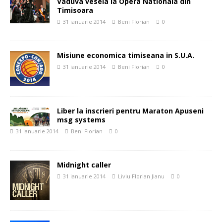
Vaduva vesela la Opera Nationala din
Timisoara
31 ianuarie 2014
Beni Florian
0
Misiune economica timiseana in S.U.A.
31 ianuarie 2014
Beni Florian
0
Liber la inscrieri pentru Maraton Apuseni
msg systems
31 ianuarie 2014
Beni Florian
0
Midnight caller
31 ianuarie 2014
Liviu Florian Jianu
0