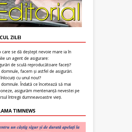
CUL ZILEI
p care se dă deștept nevoie mare ia în
lie un agent de asigurare:
gurări de sculă reproducătoare faceți?
 domnule, facem și astfel de asigurări.
l înlocuiți cu unul nou!?
 domnule. Îndată ce încetează să mai
ioneze, asigurăm mentenanță nevestei pe
rsul întregii dumneavoastre vieți.
LAMA TIMNEWS