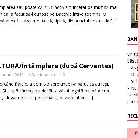
ţie la expoziţie în Reşiţa!
BANAT
plarea sau poate că nu, fiindcă am încetat de mult să mai
în ea, a făcut să-l cunosc pe Bacovia într-o toamnă. O
ă atipică, aş spune. Adică, tipică, din punctul nostru de
[…]
BAN
Un ti
bășcă
TURĂ/Întâmplare (după Cervantes)
– Asi
– Da,
ianuarie 2012
Dan Ionescu
0
– Și î
ntorcând frâiele, a pornit-o spre unde i-a părut că au ieșit
– Nu,
e. Și, după câţiva pași decât, a văzut legată o iapă de un
funcț
r și, legat de altul, pe un băiat, dezbrăcat de
[…]
parcu
REC