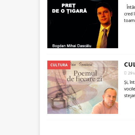
[ 5 august 2026 ]
Invita
Întâm
cred 
toamn
CUL
CULTURA
29 
Și, î
vocil
steja