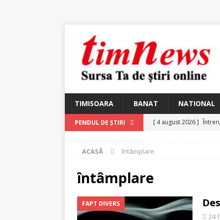
TIMISOARA
BANAT
NATIONAL
[ 4 august 2026 ]
Întrer
PENDUL DE ȘTIRI
[ 4 august 2026 ]
In Mem
ACASĂ
întâmplare
25 martie 1926 – fugit 
[ 2 august 2026 ]
Relicv
întâmplare
[ 2 august 2026 ]
Noi C
Des
FAPT DIVERS
Ungureanu, Constantin
24 