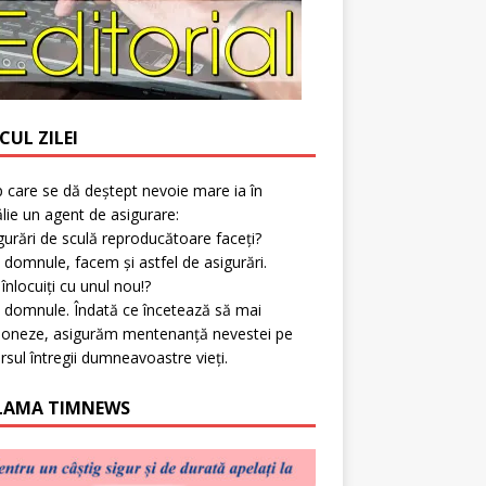
CUL ZILEI
p care se dă deștept nevoie mare ia în
lie un agent de asigurare:
gurări de sculă reproducătoare faceți?
 domnule, facem și astfel de asigurări.
l înlocuiți cu unul nou!?
 domnule. Îndată ce încetează să mai
ioneze, asigurăm mentenanță nevestei pe
rsul întregii dumneavoastre vieți.
LAMA TIMNEWS