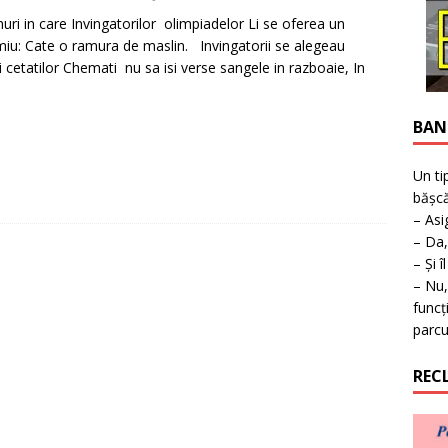
uperea furnizării apei calde în Timișoara
TIMISOARA
ri in care Invingatorilor olimpiadelor Li se oferea un
miu: Cate o ramura de maslin. Invingatorii se alegeau
i cetatilor Chemati nu sa isi verse sangele in razboaie, In
]
BAN
Un ti
bășcă
– Asi
– Da,
– Și î
– Nu,
funcț
parcu
REC