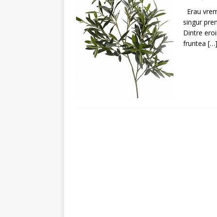
[ 4 august 2026 ]
Întrer
Erau vremu
singur pre
Dintre eroi
fruntea
[…