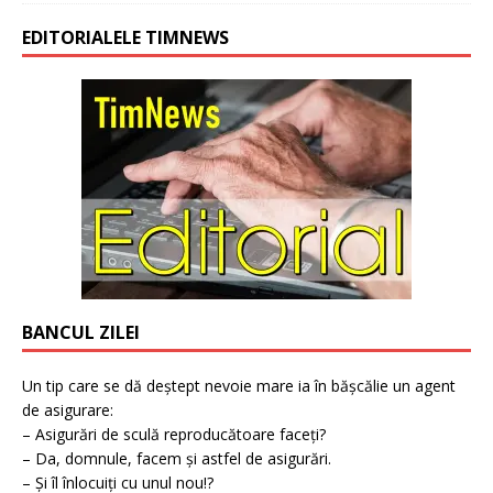
EDITORIALELE TIMNEWS
BANCUL ZILEI
Un tip care se dă deștept nevoie mare ia în bășcălie un agent
de asigurare:
– Asigurări de sculă reproducătoare faceți?
– Da, domnule, facem și astfel de asigurări.
– Și îl înlocuiți cu unul nou!?