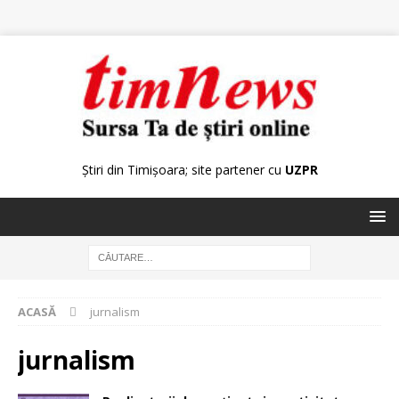
Știri din Timișoara; site partener cu
UZPR
ACASĂ
jurnalism
jurnalism