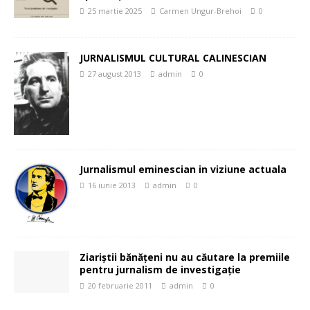
25 martie 2025
Carmen Ungur-Brehoi
0
JURNALISMUL CULTURAL CALINESCIAN
27 august 2013
admin
0
Jurnalismul eminescian in viziune actuala
16 iunie 2013
admin
0
Ziariştii bănăţeni nu au căutare la premiile
pentru jurnalism de investigaţie
20 februarie 2011
admin
0