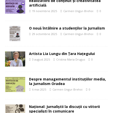
Realizatorii de conținut şi creativitatea
artificialǎ
19 noiembrie 2025
Carmen Ungur-Brehoi
0
O nouǎ întâlnire a studenților la Jurnalism
29 octombrie 2025
Carmen Ungur-Brehoi
0
Artista Lia Lungu din Ţara Haţegului
3 august 2025
Cristina Maria Drugus
0
Despre managementul instituțiilor media,
la Jurnalism Oradea
6 mai 2025
Carmen Ungur-Brehoi
0
Național: Jurnaliştii la discuții cu viitorii
specialişti în comunicare