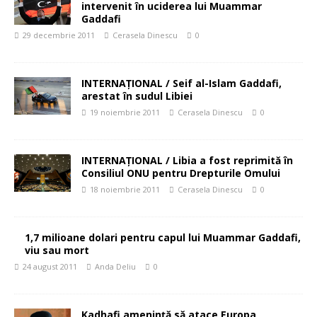
intervenit în uciderea lui Muammar
Gaddafi
29 decembrie 2011
Cerasela Dinescu
0
INTERNAŢIONAL / Seif al-Islam Gaddafi,
arestat în sudul Libiei
19 noiembrie 2011
Cerasela Dinescu
0
INTERNAŢIONAL / Libia a fost reprimită în
Consiliul ONU pentru Drepturile Omului
18 noiembrie 2011
Cerasela Dinescu
0
1,7 milioane dolari pentru capul lui Muammar Gaddafi,
viu sau mort
24 august 2011
Anda Deliu
0
Kadhafi ameninţă să atace Europa