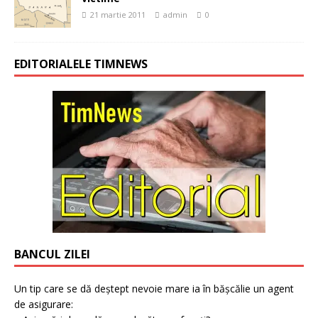
21 martie 2011
admin
0
EDITORIALELE TIMNEWS
BANCUL ZILEI
Un tip care se dă deștept nevoie mare ia în bășcălie un agent
de asigurare: