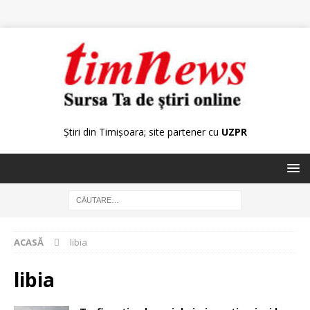
Știri din Timișoara; site partener cu
UZPR
ACASĂ
libia
libia