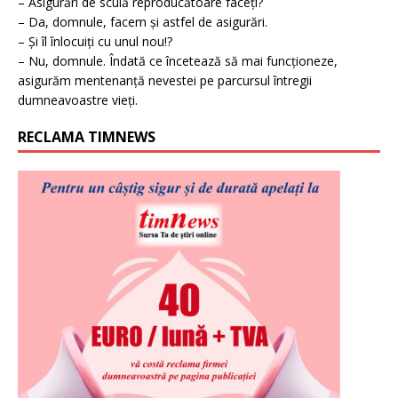
– Asigurări de sculă reproducătoare faceți?
– Da, domnule, facem și astfel de asigurări.
– Și îl înlocuiți cu unul nou!?
– Nu, domnule. Îndată ce încetează să mai funcționeze,
asigurăm mentenanță nevestei pe parcursul întregii
dumneavoastre vieți.
RECLAMA TIMNEWS