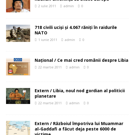
2 iulie 2011
admin
0
718 civili ucişi şi 4.067 răniţi în raidurile
NATO
1 iunie 2011
admin
0
Naţional / Ce mai cred românii despre Libia
22 martie 2011
admin
0
Extern / Libia, noul nod gordian al politicii
planetare
22 martie 2011
admin
0
Extern / Războiul împotriva lui Muammar
al-Gaddafi a făcut deja peste 6000 de
victime