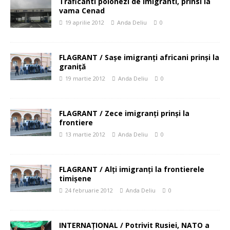
Traficanti polonezi de imigranti, prinsi la
vama Cenad
19 aprilie 2012
Anda Deliu
0
FLAGRANT / Saşe imigranţi africani prinşi la
graniţă
19 martie 2012
Anda Deliu
0
FLAGRANT / Zece imigranţi prinşi la
frontiere
13 martie 2012
Anda Deliu
0
FLAGRANT / Alţi imigranţi la frontierele
timişene
24 februarie 2012
Anda Deliu
0
INTERNAŢIONAL / Potrivit Rusiei, NATO a