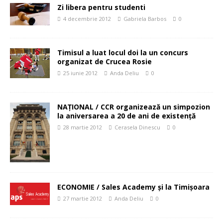
Zi libera pentru studenti
4 decembrie 2012
Gabriela Barbos
0
Timisul a luat locul doi la un concurs
organizat de Crucea Rosie
25 iunie 2012
Anda Deliu
0
NAŢIONAL / CCR organizează un simpozion
la aniversarea a 20 de ani de existenţă
28 martie 2012
Cerasela Dinescu
0
ECONOMIE / Sales Academy şi la Timişoara
27 martie 2012
Anda Deliu
0