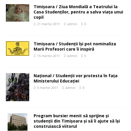
Timişoara / Ziua Mondială a Teatrului la
Casa Studenţilor, pentru a salva viaţa unui
copil
21 martie 2011
admin
0
Timişoara / Studenţii îşi pot nominaliza
Marii Profesori care îi inspiră
15 martie 2011
admin
0
Naţional / Studenţii vor protesta în faţa
Ministerului Educaţiei
6 martie 2011
admin
0
Program bursier menit să sprijine și
studenţii din Timișoara şi să îi ajute să îşi
construiască viitorul