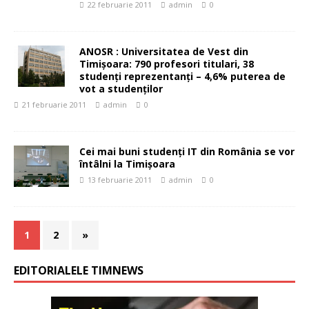
22 februarie 2011
admin
0
ANOSR : Universitatea de Vest din
Timişoara: 790 profesori titulari, 38
studenţi reprezentanţi – 4,6% puterea de
vot a studenţilor
21 februarie 2011
admin
0
Cei mai buni studenţi IT din România se vor
întâlni la Timişoara
13 februarie 2011
admin
0
1
2
»
EDITORIALELE TIMNEWS