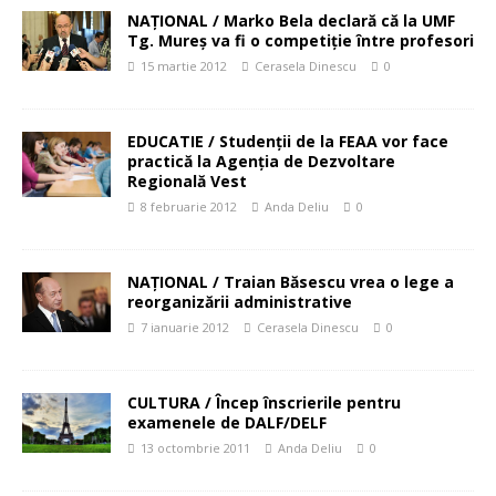
NAŢIONAL / Marko Bela declară că la UMF
Tg. Mureş va fi o competiţie între profesori
15 martie 2012
Cerasela Dinescu
0
EDUCATIE / Studenţii de la FEAA vor face
practică la Agenţia de Dezvoltare
Regională Vest
8 februarie 2012
Anda Deliu
0
NAŢIONAL / Traian Băsescu vrea o lege a
reorganizării administrative
7 ianuarie 2012
Cerasela Dinescu
0
CULTURA / Încep înscrierile pentru
examenele de DALF/DELF
13 octombrie 2011
Anda Deliu
0