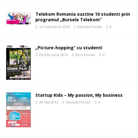
Telekom Romania sustine 10 studenti prin
programul „Bursele Telekom”
12 noiembrie 2014
Daniela Florian
0
„Picture-hopping” cu studenti
26 februarie 2014
Beni Florian
0
Startup Kids – My passion, My business
28 mai 2013
Daniela Florian
0