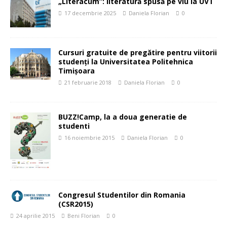
„Literacum”: literatură spusă pe viu la UVT
17 decembrie 2025
Daniela Florian
0
Cursuri gratuite de pregătire pentru viitorii
studenți la Universitatea Politehnica
Timișoara
21 februarie 2018
Daniela Florian
0
BUZZ!Camp, la a doua generatie de
studenti
16 noiembrie 2015
Daniela Florian
0
Congresul Studentilor din Romania
(CSR2015)
24 aprilie 2015
Beni Florian
0