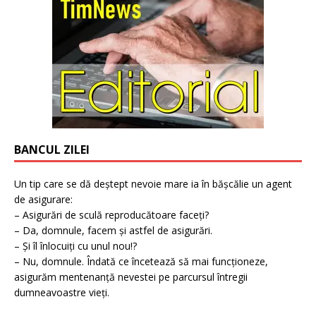
BANCUL ZILEI
Un tip care se dă deștept nevoie mare ia în bășcălie un agent
de asigurare:
– Asigurări de sculă reproducătoare faceți?
– Da, domnule, facem și astfel de asigurări.
– Și îl înlocuiți cu unul nou!?
– Nu, domnule. Îndată ce încetează să mai funcționeze,
asigurăm mentenanță nevestei pe parcursul întregii
dumneavoastre vieți.