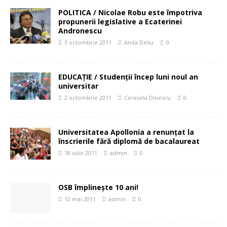
POLITICA / Nicolae Robu este împotriva
propunerii legislative a Ecaterinei
Andronescu
3 octombrie 2011
Anda Deliu
0
EDUCAŢIE / Studenţii încep luni noul an
universitar
2 octombrie 2011
Cerasela Dinescu
0
Universitatea Apollonia a renunţat la
înscrierile fără diplomă de bacalaureat
18 iulie 2011
admin
0
OSB împlineşte 10 ani!
12 mai 2011
admin
0