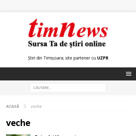
Știri din Timișoara; site partener cu
UZPR
ACASĂ
veche
veche