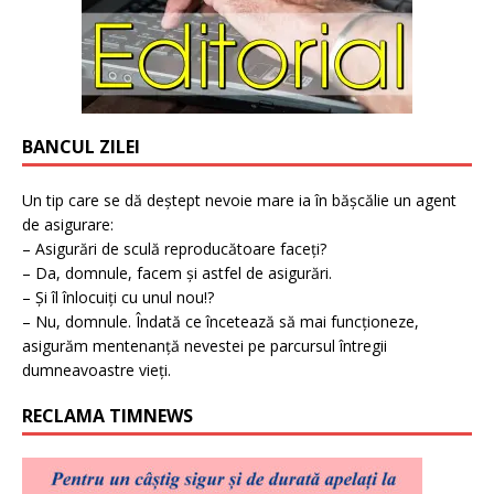
BANCUL ZILEI
Un tip care se dă deștept nevoie mare ia în bășcălie un agent
de asigurare:
– Asigurări de sculă reproducătoare faceți?
– Da, domnule, facem și astfel de asigurări.
– Și îl înlocuiți cu unul nou!?
– Nu, domnule. Îndată ce încetează să mai funcționeze,
asigurăm mentenanță nevestei pe parcursul întregii
dumneavoastre vieți.
RECLAMA TIMNEWS