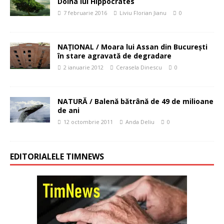
Doina lui Hippocrates
7 februarie 2016
Liviu Florian Jianu
0
NAŢIONAL / Moara lui Assan din Bucureşti
în stare agravată de degradare
2 ianuarie 2012
Cerasela Dinescu
0
NATURĂ / Balenă bătrână de 49 de milioane
de ani
12 octombrie 2011
Anda Deliu
0
EDITORIALELE TIMNEWS