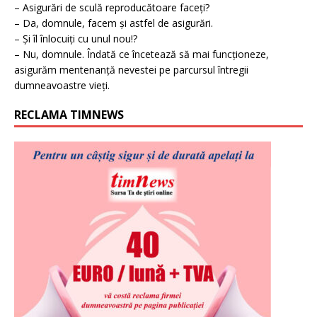
– Asigurări de sculă reproducătoare faceți?
– Da, domnule, facem și astfel de asigurări.
– Și îl înlocuiți cu unul nou!?
– Nu, domnule. Îndată ce încetează să mai funcționeze,
asigurăm mentenanță nevestei pe parcursul întregii
dumneavoastre vieți.
RECLAMA TIMNEWS