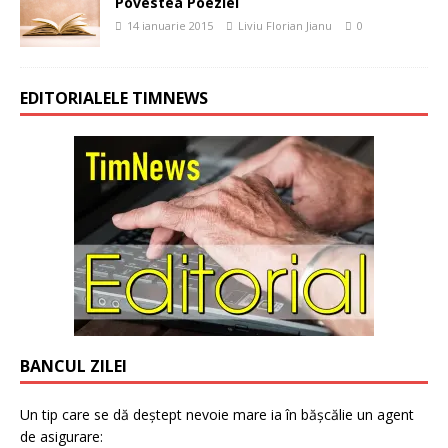
Povestea Poeziei
14 ianuarie 2015
Liviu Florian Jianu
0
EDITORIALELE TIMNEWS
BANCUL ZILEI
Un tip care se dă deștept nevoie mare ia în bășcălie un agent
de asigurare: